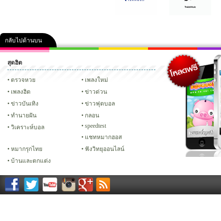
กลับไปด้านบน
สุดฮิต
คลิป
ภาพ
ปฏิทิน 2556
เฟซบุ๊ก
ทวิต
Glitter
ตรวจหวย
เพลงใหม่
เพลงฮิต
ข่าวด่วน
ข่าวบันเทิง
ข่าวฟุตบอล
ทํานายฝัน
กลอน
speedtest
วิเคราะห์บอล
แชทหมากฮอส
หมากรุกไทย
ฟังวิทยุออนไลน์
บ้านและตกแต่ง