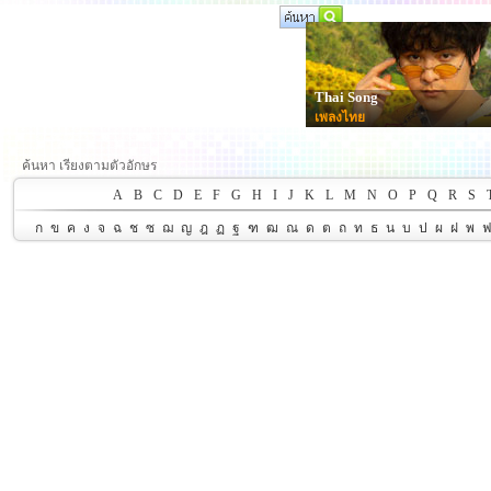
Thai Song
เพลงไทย
ค้นหา เรียงตามตัวอักษร
A
B
C
D
E
F
G
H
I
J
K
L
M
N
O
P
Q
R
S
ก
ข
ค
ง
จ
ฉ
ช
ซ
ฌ
ญ
ฎ
ฏ
ฐ
ฑ
ฒ
ณ
ด
ต
ถ
ท
ธ
น
บ
ป
ผ
ฝ
พ