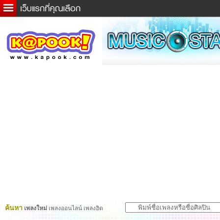
ข่าวด่วน
ละคร
เกม
ตรวจหวย
ดูดวง
ผู้ชาย
แวะชิมแวะพัก
dictionary
Twitter
ค้นหา
เพลงใหม่
เพลงออนไลน์ เพลงฮิต