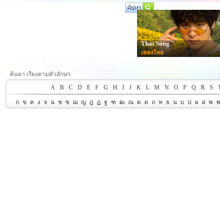
Thai Song
เพลงไทย
ค้นหา เรียงตามตัวอักษร
A
B
C
D
E
F
G
H
I
J
K
L
M
N
O
P
Q
R
S
ก
ข
ค
ง
จ
ฉ
ช
ซ
ฌ
ญ
ฎ
ฏ
ฐ
ฑ
ฒ
ณ
ด
ต
ถ
ท
ธ
น
บ
ป
ผ
ฝ
พ