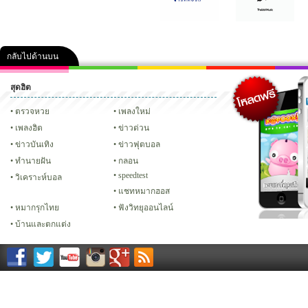
กลับไปด้านบน
สุดฮิต
คลิป
ภาพ
ปฏิทิน 2556
เฟซบุ๊ก
ทวิต
Glitter
ตรวจหวย
เพลงใหม่
เพลงฮิต
ข่าวด่วน
ข่าวบันเทิง
ข่าวฟุตบอล
ทํานายฝัน
กลอน
speedtest
วิเคราะห์บอล
แชทหมากฮอส
หมากรุกไทย
ฟังวิทยุออนไลน์
บ้านและตกแต่ง