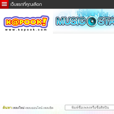
ข่าวด่วน
ละคร
เกม
ตรวจหวย
ดูดวง
ผู้ชาย
แวะชิมแวะพัก
dictionary
Twitter
ค้นหา
เพลงใหม่
เพลงออนไลน์ เพลงฮิต