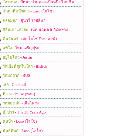
ใครหนอ
- ปัทมา ปานทอง-เป็นหนึ่ง ไชยชิต
ฝนตกที่หน้าต่าง
- Loso (โลโซ)
กล่อมลูก
- สุนารี ราชสีมา
สิลืมเขาแล้วล่ะ
- เน็ค นฤพล ft. WanMai
คืนจันทร์
- เสก โลโซ Feat. มาช่า
แพ้ใจ
- ใหม่ เจริญปุระ
อยู่ไม่ไหว
- Justin
รักเมียที่สุดในโลก
- Illslick
รักมักยาก
- BUS
เธอ
- Cocktail
ที่ว่าง
- Pause (พอส)
รถของเล่น
- เสือโคร่ง
อ๊ะป่าว
- The 38 Years Ago
คนบ้า
- Loso (โลโซ)
พันธ์ทิพย์
- Loso (โลโซ)