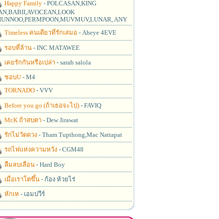
Happy Family
- POLCASAN,KING
N,BABII,AVOCEAN,LOOK
UNNOO,PERMPOON,MUVMUV,LUNAR, ANY
Timeless คนเดียวที่รักเสมอ
- Aheye 4EVE
รอบที่ล้าน
- INC MATAWEE
เคยรักกันหรือเปล่า
- sarah salola
ชอบU
- M4
TORNADO
- VVV
Before you go (ถ้าเธอจะไป)
- FAVIQ
Mr.K ถ้าสบตา
- Dew Jirawat
รักไม่วัดดวง
- Tham Tupthong,Mac Nattapat
รถไฟแห่งความหวัง
- CGM48
ลืมลบเลือน
- Hard Boy
เมื่อเราโตขึ้น
- ก้อง ห้วยไร่
หักเห
- เอมปวีร์