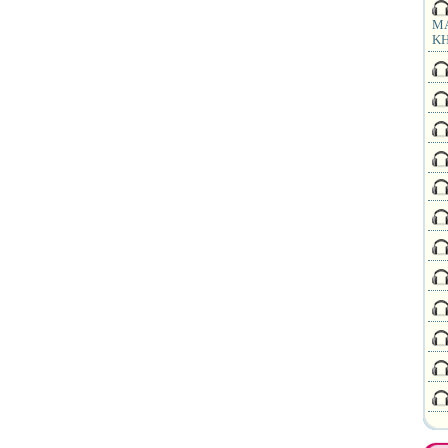
MA
KH