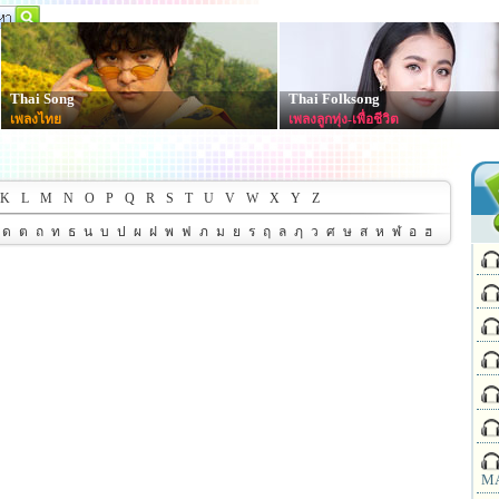
Thai Song
Thai Folksong
เพลงไทย
เพลงลูกทุ่ง-เพื่อชีวิต
K
L
M
N
O
P
Q
R
S
T
U
V
W
X
Y
Z
ด
ต
ถ
ท
ธ
น
บ
ป
ผ
ฝ
พ
ฟ
ภ
ม
ย
ร
ฤ
ล
ฦ
ว
ศ
ษ
ส
ห
ฬ
อ
ฮ
MA