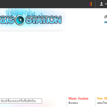
ส
ด่วน
ข่าวสั้น
ข่าวดารา
ร
หนังใหม่
ฟังเพลง
หมากรุกไทย
แชทหมากฮอส
จหวย
ผู้หญิง
แต่งงาน
ง
ทำนายฝัน
สุขภาพ
ย
ผลบอล
บ้านและการตกแต
ิมแวะพัก
กลอน
iCare
onary
เช็คความเร็วเน็ต
iPhone
er
อินสตาแกรมดารา
MSN
Music Station
New M
ฟังเพลง
เพลงใหม