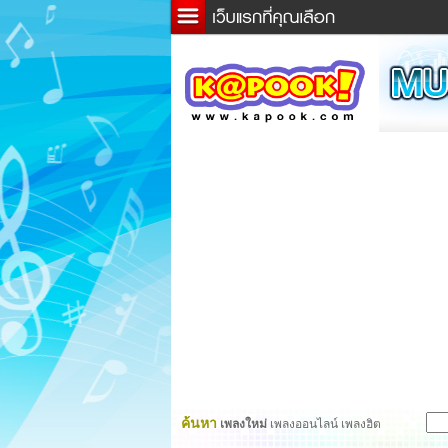
ข่าว
ละค
เกม
ตรว
ดูดว
ผู้ชา
แวะช
dicti
Twitt
ค้นหา
เพลงใหม่
เพลงออนไลน์ เพลงฮิต