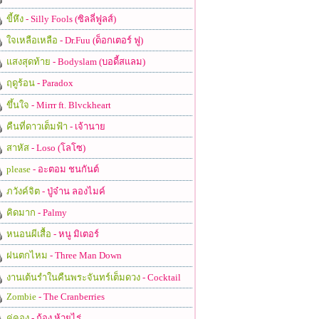
ขี้หึง
- Silly Fools (ซิลลี่ฟูลส์)
ใจเหลือเหลือ
- Dr.Fuu (ด็อกเตอร์ ฟู)
แสงสุดท้าย
- Bodyslam (บอดี้สแลม)
ฤดูร้อน
- Paradox
ขึ้นใจ
- Mirrr ft. Blvckheart
คืนที่ดาวเต็มฟ้า
- เจ้านาย
สาหัส
- Loso (โลโซ)
please
- อะตอม ชนกันต์
ภวังค์จิต
- ปู่จ๋าน ลองไมค์
คิดมาก
- Palmy
หนอนผีเสื้อ
- หนู มิเตอร์
ฝนตกไหม
- Three Man Down
งานเต้นรำในคืนพระจันทร์เต็มดวง
- Cocktail
Zombie
- The Cranberries
คู่คอง
- ก้อง ห้วยไร่