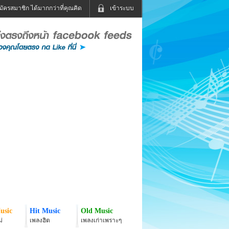
มัครสมาชิก ได้มากกว่าที่คุณคิด
เข้าระบบ
เข้าระบบด้วย User Kapook
ดูทีวี
ฟังวิทยุออนไลน์
Email
Glitter
Password
แม่และเด็ก
สัตว์เลี้ยง
่ง
ท่องเที่ยว
การศึกษา
เข้าระบบด้วย Facebook
Facebook
usic
Hit Music
Old Music
่
เพลงฮิต
เพลงเก่าเพราะๆ