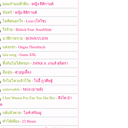
ยอมจำนนฟ้าดิน
- หญิง ธิติกานต์
จันทร์
- หญิง ธิติกานต์
ไม่คิดนอกใจ
- Loso (โลโซ)
ใจร้าย
- Illslick Feat. SouthSide
นาฬิกาทราย
- BOWKYLION
แสงแรก
- Ongsa Theethuch
lala song
- Grasu XXL
ทิ้งกันไม่ได้หรอก
- JSPKK ft. เกมส์ สุจิตรา
อิ่มอุ่น
- ศุ บุญเลี้ยง
รักไม่ไหวแล้วโว้ย
- โจอี้ ภูวศิษฐ์
unloveable
- Mild (มายด์)
I Just Wanna Pen Fan You Dai Bor
- สิงโต นำ
ชค
แพ้แล้วพาล
- ไอซ์ ศรัณยู
ทำได้เพียง
- 25 Hours