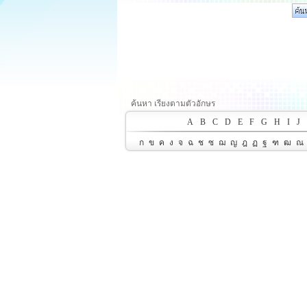
ค้นหา เรียงตามตัวอักษร
A
B
C
D
E
F
G
H
I
J
ก
ข
ค
ง
จ
ฉ
ช
ซ
ฌ
ญ
ฎ
ฏ
ฐ
ฑ
ฒ
ณ