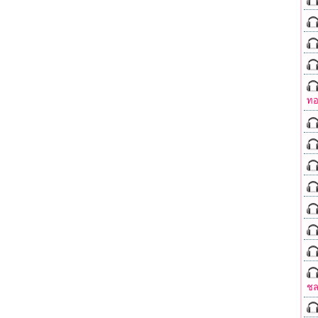
ทอ
ชล