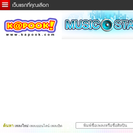
ข่าวด่วน
ละคร
เกม
ตรวจหวย
ดูดวง
ผู้ชาย
แวะชิมแวะพัก
dictionary
Twitter
ค้นหา
เพลงใหม่
เพลงออนไลน์ เพลงฮิต