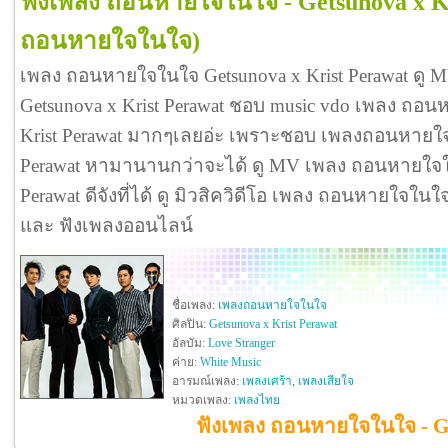
ฟังเพลง ถอนหายใจในใจ - Getsunova x K
ถอนหายใจในใจ)
เพลง ถอนหายใจในใจ Getsunova x Krist Perawat ด
Getsunova x Krist Perawat ชอบ music vdo เพลง ถอ
Krist Perawat มากๆเลยอ่ะ เพราะชอบ เพลงถอนหายใจใ
Perawat หามานานกว่าจะได้ ดู MV เพลง ถอนหายใจใน
Perawat ดีจังที่ได้ ดู มิวสิควิดีโอ เพลง ถอนหายใจในใ
และ ฟังเพลงออนไลน์
ชื่อเพลง:
เพลงถอนหายใจในใจ
ศิลปิน:
Getsunova x Krist Perawat
อัลบัม:
Love Stranger
ค่าย:
White Music
อารมณ์เพลง:
เพลงเศร้า
,
เพลงเสียใจ
หมวดเพลง:
เพลงไทย
ฟังเพลง ถอนหายใจในใจ - Ge