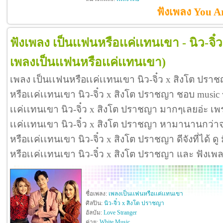
ฟังเพลง You A
ฟังเพลง เป็นเเฟนหรือเเค่เเทนเขา - นิว-จิ
เพลงเป็นเเฟนหรือเเค่เเทนเขา)
เพลง เป็นเเฟนหรือเเค่เเทนเขา นิว-จิ๋ว x สิงโต ปรา
หรือเเค่เเทนเขา นิว-จิ๋ว x สิงโต ปราชญา ชอบ music
เเค่เเทนเขา นิว-จิ๋ว x สิงโต ปราชญา มากๆเลยอ่ะ 
เเค่เเทนเขา นิว-จิ๋ว x สิงโต ปราชญา หามานานกว่าจ
หรือเเค่เเทนเขา นิว-จิ๋ว x สิงโต ปราชญา ดีจังที่ได้ ดู
หรือเเค่เเทนเขา นิว-จิ๋ว x สิงโต ปราชญา และ ฟังเ
ชื่อเพลง:
เพลงเป็นเเฟนหรือเเค่เเทนเขา
ศิลปิน:
นิว-จิ๋ว x สิงโต ปราชญา
อัลบัม:
Love Stranger
ค่าย:
White Music