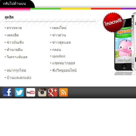
กลับไปด้านบน
สุดฮิต
คลิป
ภาพ
ปฏิทิน 2556
เฟซบุ๊ก
ทวิต
Glitter
ตรวจหวย
เพลงใหม่
เพลงฮิต
ข่าวด่วน
ข่าวบันเทิง
ข่าวฟุตบอล
ทํานายฝัน
กลอน
speedtest
วิเคราะห์บอล
แชทหมากฮอส
หมากรุกไทย
ฟังวิทยุออนไลน์
บ้านและตกแต่ง