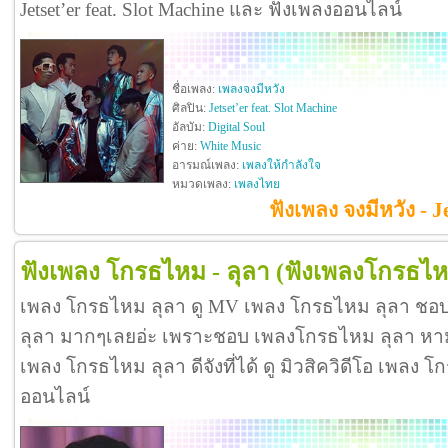
Jetset’er feat. Slot Machine และ ฟังเพลงออนไลน์
ชื่อเพลง:
เพลงจงมีหวัง
ศิลปิน:
Jetset’er feat. Slot Machine
อัลบัม:
Digital Soul
ค่าย:
White Music
อารมณ์เพลง:
เพลงให้กำลังใจ
หมวดเพลง:
เพลงไทย
ฟังเพลง จงมีหวัง - J
ฟังเพลง โกรธไหม - ลุลา
(ฟังเพลงโกรธไห
เพลง โกรธไหม ลุลา ดู MV เพลง โกรธไหม ลุลา ชอ
ลุลา มากๆเลยอ่ะ เพราะชอบ เพลงโกรธไหม ลุลา หา
เพลง โกรธไหม ลุลา ดีจังที่ได้ ดู มิวสิควิดีโอ เพลง
ออนไลน์