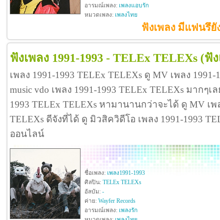
อารมณ์เพลง:
เพลงแอบรัก
หมวดเพลง:
เพลงไทย
ฟังเพลง มีแฟนรึย
ฟังเพลง 1991-1993 - TELEx TELEXs
(ฟั
เพลง 1991-1993 TELEx TELEXs ดู MV เพลง 1991
music vdo เพลง 1991-1993 TELEx TELEXs มากๆเล
1993 TELEx TELEXs หามานานกว่าจะได้ ดู MV เพ
TELEXs ดีจังที่ได้ ดู มิวสิควิดีโอ เพลง 1991-1993
ออนไลน์
ชื่อเพลง:
เพลง1991-1993
ศิลปิน:
TELEx TELEXs
อัลบัม:
-
ค่าย:
Wayfer Records
อารมณ์เพลง:
เพลงรัก
หมวดเพลง:
เพลงไทย