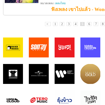
หมวดเพลง:
เพลงไทย
ฟังเพลง เขาไปแล้ว - Wond
<
1
2
3
4
5
6
7
8