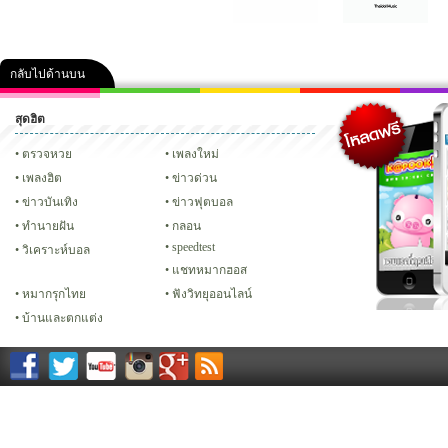
กลับไปด้านบน
สุดฮิต
คลิป
ภาพ
ปฏิทิน 2556
เฟซบุ๊ก
ทวิต
Glitter
ตรวจหวย
เพลงใหม่
เพลงฮิต
ข่าวด่วน
ข่าวบันเทิง
ข่าวฟุตบอล
ทํานายฝัน
กลอน
speedtest
วิเคราะห์บอล
แชทหมากฮอส
หมากรุกไทย
ฟังวิทยุออนไลน์
บ้านและตกแต่ง