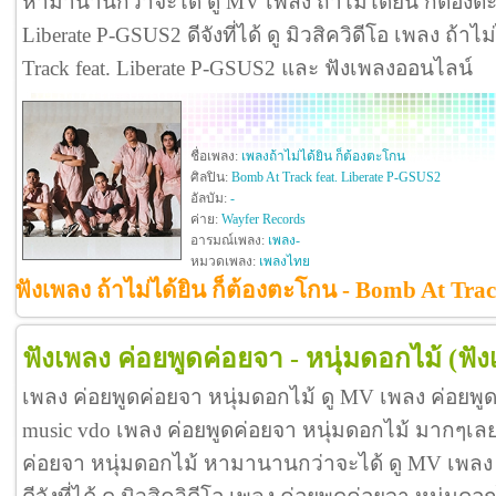
หามานานกว่าจะได้ ดู MV เพลง ถ้าไม่ได้ยิน ก็ต้องตะ
Liberate P-GSUS2 ดีจังที่ได้ ดู มิวสิควิดีโอ เพลง ถ้า
Track feat. Liberate P-GSUS2 และ ฟังเพลงออนไลน์
ชื่อเพลง:
เพลงถ้าไม่ได้ยิน ก็ต้องตะโกน
ศิลปิน:
Bomb At Track feat. Liberate P-GSUS2
อัลบัม:
-
ค่าย:
Wayfer Records
อารมณ์เพลง:
เพลง-
หมวดเพลง:
เพลงไทย
ฟังเพลง ถ้าไม่ได้ยิน ก็ต้องตะโกน - Bomb At Tra
ฟังเพลง ค่อยพูดค่อยจา - หนุ่มดอกไม้
(ฟั
เพลง ค่อยพูดค่อยจา หนุ่มดอกไม้ ดู MV เพลง ค่อยพู
music vdo เพลง ค่อยพูดค่อยจา หนุ่มดอกไม้ มากๆเล
ค่อยจา หนุ่มดอกไม้ หามานานกว่าจะได้ ดู MV เพลง 