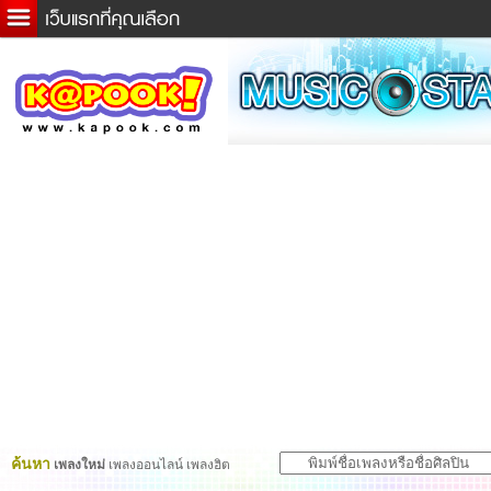
ข่าวด่วน
ละคร
เกม
ตรวจหวย
ดูดวง
ผู้ชาย
แวะชิมแวะพัก
dictionary
Twitter
ค้นหา
เพลงใหม่
เพลงออนไลน์ เพลงฮิต