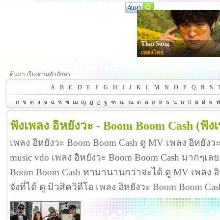
Thai Song
เพลงไทย
ค้นหา เรียงตามตัวอักษร
A
B
C
D
E
F
G
H
I
J
K
L
M
N
O
P
Q
R
S
ก
ข
ค
ง
จ
ฉ
ช
ซ
ฌ
ญ
ฎ
ฏ
ฐ
ฑ
ฒ
ณ
ด
ต
ถ
ท
ธ
น
บ
ป
ผ
ฝ
พ
ฟังเพลง อิหยังวะ - Boom Boom Cash
(ฟัง
เพลง อิหยังวะ Boom Boom Cash ดู MV เพลง อิหยัง
music vdo เพลง อิหยังวะ Boom Boom Cash มากๆเลย
Boom Boom Cash หามานานกว่าจะได้ ดู MV เพลง อิ
จังที่ได้ ดู มิวสิควิดีโอ เพลง อิหยังวะ Boom Boom 