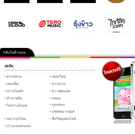
กลับไปด้านบน
สุดฮิต
คลิป
ภาพ
ปฏิทิน 2556
เฟซบุ๊ก
ทวิต
Glitter
ตรวจหวย
เพลงใหม่
เพลงฮิต
ข่าวด่วน
ข่าวบันเทิง
ข่าวฟุตบอล
ทํานายฝัน
กลอน
speedtest
วิเคราะห์บอล
แชทหมากฮอส
หมากรุกไทย
ฟังวิทยุออนไลน์
บ้านและตกแต่ง