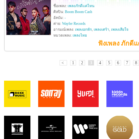
ชื่อเพลง:
เพลงภักดีแค่ไหน
ศิลปิน:
Boom Boom Cash
อัลบัม:
-
ค่าย:
Wayfer Records
อารมณ์เพลง:
เพลงอกหัก
,
เพลงเศร้า
,
เพลงเสียใจ
หมวดเพลง:
เพลงไทย
ฟังเพลง ภักดี
<
1
2
3
4
5
6
7
8