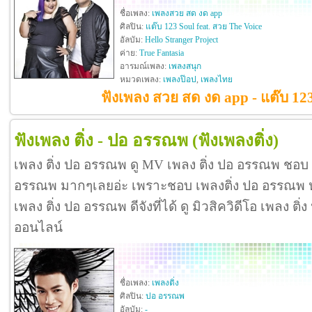
ชื่อเพลง:
เพลงสวย สด งด app
ศิลปิน:
แต๊บ 123 Soul feat. สวย The Voice
อัลบัม:
Hello Stranger Project
ค่าย:
True Fantasia
อารมณ์เพลง:
เพลงสนุก
หมวดเพลง:
เพลงป๊อป
,
เพลงไทย
ฟังเพลง สวย สด งด app - แต๊บ 123
ฟังเพลง ติ่ง - ปอ อรรณพ
(ฟังเพลงติ่ง)
เพลง ติ่ง ปอ อรรณพ ดู MV เพลง ติ่ง ปอ อรรณพ ชอบ m
อรรณพ มากๆเลยอ่ะ เพราะชอบ เพลงติ่ง ปอ อรรณพ 
เพลง ติ่ง ปอ อรรณพ ดีจังที่ได้ ดู มิวสิควิดีโอ เพลง 
ออนไลน์
ชื่อเพลง:
เพลงติ่ง
ศิลปิน:
ปอ อรรณพ
อัลบัม:
-