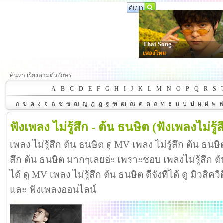
Thai Song
เพลงไทย
ค้นหา เรียงตามตัวอักษร
A
B
C
D
E
F
G
H
I
J
K
L
M
N
O
P
Q
R
S
ก
ข
ค
ง
จ
ฉ
ช
ซ
ฌ
ญ
ฎ
ฏ
ฐ
ฑ
ฒ
ณ
ด
ต
ถ
ท
ธ
น
บ
ป
ผ
ฝ
พ
ฟังเพลง ไม่รู้สึก - ต้น ธนษิต
(ฟังเพลงไม่รู้ส
เพลง ไม่รู้สึก ต้น ธนษิต ดู MV เพลง ไม่รู้สึก ต้น ธนษ
สึก ต้น ธนษิต มากๆเลยอ่ะ เพราะชอบ เพลงไม่รู้สึก
ได้ ดู MV เพลง ไม่รู้สึก ต้น ธนษิต ดีจังที่ได้ ดู มิวสิคว
และ ฟังเพลงออนไลน์