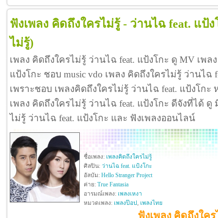
ฟังเพลง คิดถึงใครไม่รู้ - ว่านไฉ feat. แป้
ไม่รู้)
เพลง คิดถึงใครไม่รู้ ว่านไฉ feat. แป้งโกะ ดู MV เพลง ค
แป้งโกะ ชอบ music vdo เพลง คิดถึงใครไม่รู้ ว่านไฉ 
เพราะชอบ เพลงคิดถึงใครไม่รู้ ว่านไฉ feat. แป้งโก
เพลง คิดถึงใครไม่รู้ ว่านไฉ feat. แป้งโกะ ดีจังที่ได้ ด
ไม่รู้ ว่านไฉ feat. แป้งโกะ และ ฟังเพลงออนไลน์
ชื่อเพลง:
เพลงคิดถึงใครไม่รู้
ศิลปิน:
ว่านไฉ feat. แป้งโกะ
อัลบัม:
Hello Stranger Project
ค่าย:
True Fantasia
อารมณ์เพลง:
เพลงเหงา
หมวดเพลง:
เพลงป๊อป
,
เพลงไทย
ฟังเพลง คิดถึงใครไม