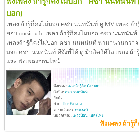
ฟังเพลง ถ้ารู้ก็คงไม่บอก - คชา นนทนันท์
บอก)
เพลง ถ้ารู้ก็คงไม่บอก คชา นนทนันท์ ดู MV เพลง ถ้า
ชอบ music vdo เพลง ถ้ารู้ก็คงไม่บอก คชา นนทนันท
เพลงถ้ารู้ก็คงไม่บอก คชา นนทนันท์ หามานานกว่าจะได
บอก คชา นนทนันท์ ดีจังที่ได้ ดู มิวสิควิดีโอ เพลง ถ้
และ ฟังเพลงออนไลน์
ชื่อเพลง:
เพลงถ้ารู้ก็คงไม่บอก
ศิลปิน:
คชา นนทนันท์
อัลบัม:
-
ค่าย:
True Fantasia
อารมณ์เพลง:
เพลงเศร้า
หมวดเพลง:
เพลงป๊อป
,
เพลงไทย
ฟังเพลง ถ้ารู