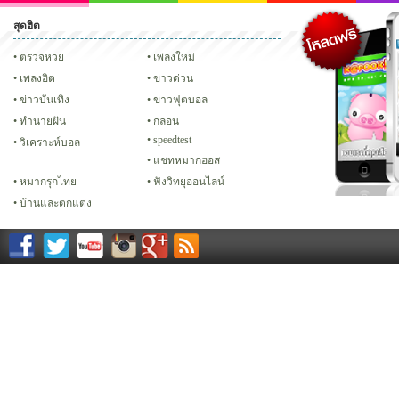
สุดฮิต
คลิป
ภาพ
ปฏิทิน 2556
เฟซบุ๊ก
ทวิต
Glitter
ตรวจหวย
เพลงใหม่
เพลงฮิต
ข่าวด่วน
ข่าวบันเทิง
ข่าวฟุตบอล
ทํานายฝัน
กลอน
speedtest
วิเคราะห์บอล
แชทหมากฮอส
หมากรุกไทย
ฟังวิทยุออนไลน์
บ้านและตกแต่ง