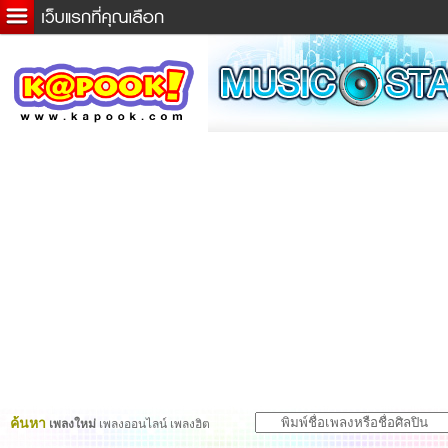
ข่าวด่วน
ละคร
เกม
ตรวจหวย
ดูดวง
ผู้ชาย
แวะชิมแวะพัก
dictionary
Twitter
ค้นหา
เพลงใหม่
เพลงออนไลน์ เพลงฮิต