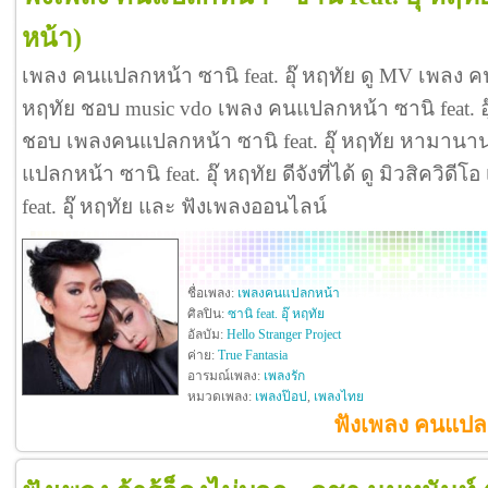
หน้า)
เพลง คนแปลกหน้า ซานิ feat. อุ๊ หฤทัย ดู MV เพลง คน
หฤทัย ชอบ music vdo เพลง คนแปลกหน้า ซานิ feat. อ
ชอบ เพลงคนแปลกหน้า ซานิ feat. อุ๊ หฤทัย หามานา
แปลกหน้า ซานิ feat. อุ๊ หฤทัย ดีจังที่ได้ ดู มิวสิควิ
feat. อุ๊ หฤทัย และ ฟังเพลงออนไลน์
ชื่อเพลง:
เพลงคนแปลกหน้า
ศิลปิน:
ซานิ feat. อุ๊ หฤทัย
อัลบัม:
Hello Stranger Project
ค่าย:
True Fantasia
อารมณ์เพลง:
เพลงรัก
หมวดเพลง:
เพลงป๊อป
,
เพลงไทย
ฟังเพลง คนแปลกห