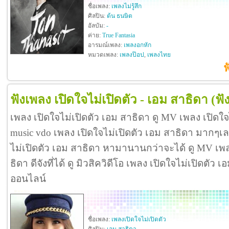
ชื่อเพลง:
เพลงไม่รู้สึก
ศิลปิน:
ต้น ธนษิต
อัลบัม:
-
ค่าย:
True Fantasia
อารมณ์เพลง:
เพลงอกหัก
หมวดเพลง:
เพลงป๊อป
,
เพลงไทย
ฟ
ฟังเพลง เปิดใจไม่เปิดตัว - เอม สาธิดา
(ฟั
เพลง เปิดใจไม่เปิดตัว เอม สาธิดา ดู MV เพลง เปิดใ
music vdo เพลง เปิดใจไม่เปิดตัว เอม สาธิดา มากๆเ
ไม่เปิดตัว เอม สาธิดา หามานานกว่าจะได้ ดู MV เพล
ธิดา ดีจังที่ได้ ดู มิวสิควิดีโอ เพลง เปิดใจไม่เปิดตัว
ออนไลน์
ชื่อเพลง:
เพลงเปิดใจไม่เปิดตัว