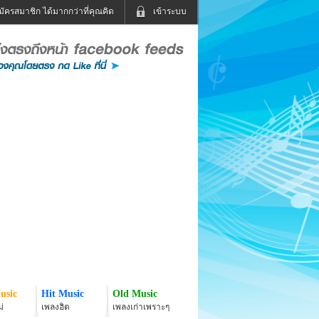
มัครสมาชิก ได้มากกว่าที่คุณคิด
เข้าระบบ
เข้าระบบด้วย User Kapook
ดูทีวี
ฟังวิทยุออนไลน์
Email
Glitter
Password
แม่และเด็ก
สัตว์เลี้ยง
่ง
ท่องเที่ยว
การศึกษา
เข้าระบบด้วย Facebook
Facebook
usic
Hit Music
Old Music
่
เพลงฮิต
เพลงเก่าเพราะๆ