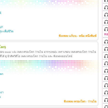
์
ุก
่ง-เพื่อชีวิต
ทอ
ฟังเพลง แก้บน - หนิม คนึงพิมพ์
โลก)
ชอบ music vdo เพลง ครองโลก ว่านไฉ มากๆเลยอ่ะ เพราะชอบ เพลงครองโลก ว่านไฉ
่ได้ ดู มิวสิควิดีโอ เพลง ครองโลก ว่านไฉ และ ฟังเพลงออนไลน์
ลก
หงา
ย
ฟังเพลง ครองโลก - ว่านไฉ