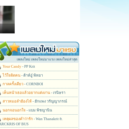
เพลงใหม่ เพลงใหม่มาแรง เพลงใหม่ล่าสุด
Your Candy
- PP Krit
ไว้ใจผิดคน
- ต้าห์อู๋ พิทยา
กาลครั้งเดียว
- CORNBOI
เห็นหน้าเธอแล้วอยากแต่งงาน
- เรนิษรา
สาวหมอลำฮ้องไห้
- ฮักแพง วรัญญาภรณ์
นอกจอนอกใจ
- แบม พิชญานิน
เหตุผลของคำว่ารัก
- Wan Thanakrit ft.
RCKRIS OF BUS