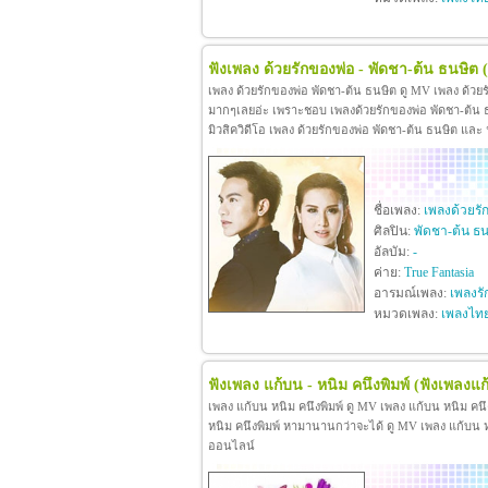
ฟังเพลง ด้วยรักของพ่อ - พัดชา-ต้น ธนษิต
เพลง ด้วยรักของพ่อ พัดชา-ต้น ธนษิต ดู MV เพลง ด้วย
มากๆเลยอ่ะ เพราะชอบ เพลงด้วยรักของพ่อ พัดชา-ต้น ธนษ
มิวสิควิดีโอ เพลง ด้วยรักของพ่อ พัดชา-ต้น ธนษิต แล
ชื่อเพลง:
เพลงด้วยรั
ศิลปิน:
พัดชา-ต้น ธน
อัลบัม:
-
ค่าย:
True Fantasia
อารมณ์เพลง:
เพลงรั
หมวดเพลง:
เพลงไท
ฟังเพลง แก้บน - หนิม คนึงพิมพ์
(ฟังเพลงแก
เพลง แก้บน หนิม คนึงพิมพ์ ดู MV เพลง แก้บน หนิม คน
หนิม คนึงพิมพ์ หามานานกว่าจะได้ ดู MV เพลง แก้บน หนิม 
ออนไลน์