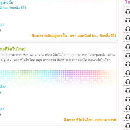
โ
ู่ตรงนั้น
eat. ฟักกลิ้ง ฮีโร่
หงา
ย
ฟังเพลง รอฉันอยู่ตรงนั้น - คชา นนทนันท์ feat. ฟักกลิ้ง ฮีโร่
พลงที่ใดในโลก)
ลก กฤษ กรกวรรษ ชอบ music vdo เพลง ที่ใดในโลก กฤษ กรกวรรษ มากๆเลยอ่ะ เพราะ
 MV เพลง ที่ใดในโลก กฤษ กรกวรรษ ดีจังที่ได้ ดู มิวสิควิดีโอ เพลง ที่ใดในโลก
นโลก
ษ
หงา
ย
ฟังเพลง ที่ใดในโลก - กฤษ กรกวรรษ