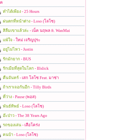
ชค
ทำได้เพียง
- 25 Hours
ฝนตกที่หน้าต่าง
- Loso (โลโซ)
สิลืมเขาแล้วล่ะ
- เน็ค นฤพล ft. WanMai
แพ้ใจ
- ใหม่ เจริญปุระ
อยู่ไม่ไหว
- Justin
รักมักยาก
- BUS
รักเมียที่สุดในโลก
- Illslick
คืนจันทร์
- เสก โลโซ Feat. มาช่า
ถ้าเราเจอกันอีก
- Tilly Birds
ที่ว่าง
- Pause (พอส)
พันธ์ทิพย์
- Loso (โลโซ)
อ๊ะป่าว
- The 38 Years Ago
รถของเล่น
- เสือโคร่ง
คนบ้า
- Loso (โลโซ)