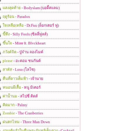
แสงสุดท้าย
- Bodyslam (บอดี้สแลม)
ฤดูร้อน
- Paradox
ใจเหลือเหลือ
- Dr.Fuu (ด็อกเตอร์ ฟู)
ขี้หึง
- Silly Fools (ซิลลี่ฟูลส์)
ขึ้นใจ
- Mirrr ft. Blvckheart
ภวังค์จิต
- ปู่จ๋าน ลองไมค์
please
- อะตอม ชนกันต์
สาหัส
- Loso (โลโซ)
คืนที่ดาวเต็มฟ้า
- เจ้านาย
หนอนผีเสื้อ
- หนู มิเตอร์
ค่าน้ำนม
- สไปซี่ คิดส์
คิดมาก
- Palmy
Zombie
- The Cranberries
ฝนตกไหม
- Three Man Down
งานเต้นรำในคืนพระจันทร์เต็มดวง
- Cocktail