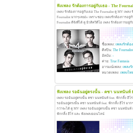
ฟังเพลง รักต้องการอยู่กับเธอ - The Fournal
เพลง รักต้องการอยู่กับเธอ The Fournalist ดู MV เพลง 
Fournalist มากๆเลยอ่ะ เพราะชอบ เพลงรักต้องการอยู่ก
Fournalist ดีจังที่ได้ ดู มิวสิควิดีโอ เพลง รักต้องการอ
ชื่อเพลง:
เพลงรักต้อง
ศิลปิน:
The Fournalis
อัลบัม:
-
ค่าย:
True Fantasia
อารมณ์เพลง:
เพลงรั
หมวดเพลง:
เพลงไท
ฟังเพลง รอฉันอยู่ตรงนั้น - คชา นนทนันท์ fea
เพลง รอฉันอยู่ตรงนั้น คชา นนทนันท์ feat. ฟักกลิ้ง ฮีโร
รอฉันอยู่ตรงนั้น คชา นนทนันท์ feat. ฟักกลิ้ง ฮีโร่ ม
กว่าจะได้ ดู MV เพลง รอฉันอยู่ตรงนั้น คชา นนทนันท์ feat.
ฟักกลิ้ง ฮีโร่ และ ฟังเพลงออนไลน์