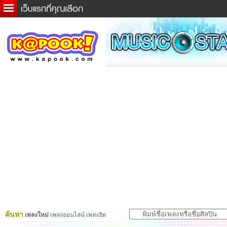
ข่าวด่วน
ละคร
เกม
ตรวจหวย
ดูดวง
ผู้ชาย
แวะชิมแวะพัก
dictionary
Twitter
ค้นหา
เพลงใหม่
เพลงออนไลน์ เพลงฮิต