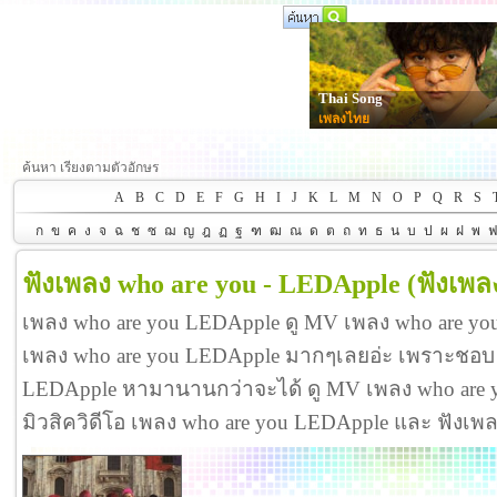
Thai Song
เพลงไทย
ค้นหา เรียงตามตัวอักษร
A
B
C
D
E
F
G
H
I
J
K
L
M
N
O
P
Q
R
S
ก
ข
ค
ง
จ
ฉ
ช
ซ
ฌ
ญ
ฎ
ฏ
ฐ
ฑ
ฒ
ณ
ด
ต
ถ
ท
ธ
น
บ
ป
ผ
ฝ
พ
ฟังเพลง who are you - LEDApple
(ฟังเพล
เพลง who are you LEDApple ดู MV เพลง who are y
เพลง who are you LEDApple มากๆเลยอ่ะ เพราะชอบ
LEDApple หามานานกว่าจะได้ ดู MV เพลง who are you
มิวสิควิดีโอ เพลง who are you LEDApple และ ฟังเพ