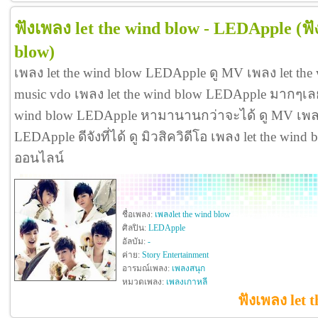
ฟังเพลง let the wind blow - LEDApple
(ฟ
blow)
เพลง let the wind blow LEDApple ดู MV เพลง let t
music vdo เพลง let the wind blow LEDApple มากๆเล
wind blow LEDApple หามานานกว่าจะได้ ดู MV เพลง 
LEDApple ดีจังที่ได้ ดู มิวสิควิดีโอ เพลง let the wi
ออนไลน์
ชื่อเพลง:
เพลงlet the wind blow
ศิลปิน:
LEDApple
อัลบัม:
-
ค่าย:
Story Entertainment
อารมณ์เพลง:
เพลงสนุก
หมวดเพลง:
เพลงเกาหลี
ฟังเพลง let