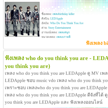
ชื่อเพลง:
เพลงbirthday killer
ศิลปิน:
LEDApple
อัลบัม:
Who Do You Think You Are
ค่าย:
Story Entertainment
อารมณ์เพลง:
เพลงสนุก
หมวดเพลง:
เพลงเกาหลี
ฟังเพลง b
ฟังเพลง who do you think you are - LED
you think you are)
เพลง who do you think you are LEDApple ดู MV เพลง
LEDApple ชอบ music vdo เพลง who do you think yo
เพราะชอบ เพลงwho do you think you are LEDAppl
เพลง who do you think you are LEDApple ดีจังที่ได้ ด
you think you are LEDApple และ ฟังเพลงออนไลน์