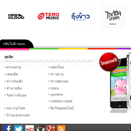
กลับไปด้านบน
สุดฮิต
คลิป
ภาพ
ปฏิทิน 2556
เฟซบุ๊ก
ทวิต
Glitter
ตรวจหวย
เพลงใหม่
เพลงฮิต
ข่าวด่วน
ข่าวบันเทิง
ข่าวฟุตบอล
ทํานายฝัน
กลอน
speedtest
วิเคราะห์บอล
แชทหมากฮอส
หมากรุกไทย
ฟังวิทยุออนไลน์
บ้านและตกแต่ง