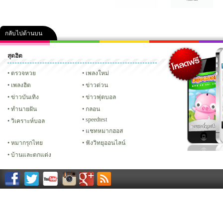
กลับไปด้านบน
สุดฮิต
คลิป
ภาพ
ปฏิทิน 2556
เฟซบุ๊ก
ทวิต
Glitter
ตรวจหวย
เพลงใหม่
เพลงฮิต
ข่าวด่วน
ข่าวบันเทิง
ข่าวฟุตบอล
ทํานายฝัน
กลอน
speedtest
วิเคราะห์บอล
แชทหมากฮอส
หมากรุกไทย
ฟังวิทยุออนไลน์
บ้านและตกแต่ง