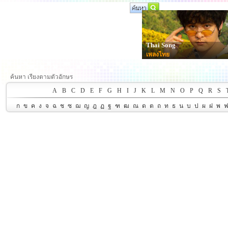
Thai Song
เพลงไทย
ค้นหา เรียงตามตัวอักษร
A
B
C
D
E
F
G
H
I
J
K
L
M
N
O
P
Q
R
S
ก
ข
ค
ง
จ
ฉ
ช
ซ
ฌ
ญ
ฎ
ฏ
ฐ
ฑ
ฒ
ณ
ด
ต
ถ
ท
ธ
น
บ
ป
ผ
ฝ
พ