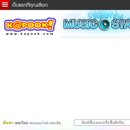
ข่าวด่วน
ละคร
เกม
ตรวจหวย
ดูดวง
ผู้ชาย
แวะชิมแวะพัก
dictionary
Twitter
ค้นหา
เพลงใหม่
เพลงออนไลน์ เพลงฮิต