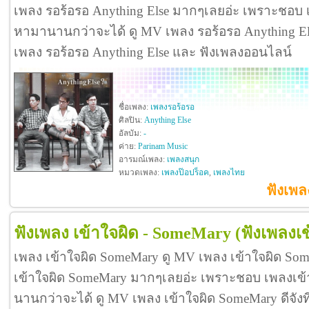
เพลง รอร้อรอ Anything Else มากๆเลยอ่ะ เพราะชอบ 
หามานานกว่าจะได้ ดู MV เพลง รอร้อรอ Anything Else ดี
เพลง รอร้อรอ Anything Else และ ฟังเพลงออนไลน์
ชื่อเพลง:
เพลงรอร้อรอ
ศิลปิน:
Anything Else
อัลบัม:
-
ค่าย:
Parinam Music
อารมณ์เพลง:
เพลงสนุก
หมวดเพลง:
เพลงป๊อปร็อค
,
เพลงไทย
ฟังเพล
ฟังเพลง เข้าใจผิด - SomeMary
(ฟังเพลงเข
เพลง เข้าใจผิด SomeMary ดู MV เพลง เข้าใจผิด So
เข้าใจผิด SomeMary มากๆเลยอ่ะ เพราะชอบ เพลงเข
นานกว่าจะได้ ดู MV เพลง เข้าใจผิด SomeMary ดีจังที่ไ