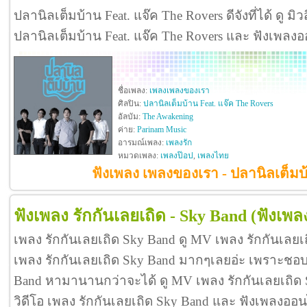
ปลานิลเต็มบ้าน Feat. แจ๊ค The Rovers ดีจังที่ได้ ดู ม
ปลานิลเต็มบ้าน Feat. แจ๊ค The Rovers และ ฟังเพลง
ชื่อเพลง:
เพลงเพลงของเรา
ศิลปิน:
ปลานิลเต็มบ้าน Feat. แจ๊ค The Rovers
อัลบัม:
The Awakening
ค่าย:
Parinam Music
อารมณ์เพลง:
เพลงรัก
หมวดเพลง:
เพลงป๊อป
,
เพลงไทย
ฟังเพลง เพลงของเรา - ปลานิลเต็มบ
ฟังเพลง รักกันเลยเถิด - Sky Band
(ฟังเพล
เพลง รักกันเลยเถิด Sky Band ดู MV เพลง รักกันเลย
เพลง รักกันเลยเถิด Sky Band มากๆเลยอ่ะ เพราะชอบ
Band หามานานกว่าจะได้ ดู MV เพลง รักกันเลยเถิด Sky 
วิดีโอ เพลง รักกันเลยเถิด Sky Band และ ฟังเพลงออ