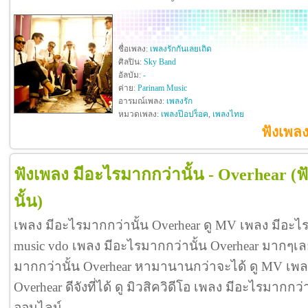
ชื่อเพลง:
เพลงรักกันเลยเถิด
ศิลปิน:
Sky Band
อัลบัม:
-
ค่าย:
Parinam Music
อารมณ์เพลง:
เพลงรัก
หมวดเพลง:
เพลงป๊อปร็อค
,
เพลงไทย
ฟังเพลง
ฟังเพลง มีอะไรมากกว่านั้น - Overhear
(ฟ
นั้น)
เพลง มีอะไรมากกว่านั้น Overhear ดู MV เพลง มีอะไ
music vdo เพลง มีอะไรมากกว่านั้น Overhear มากๆเ
มากกว่านั้น Overhear หามานานกว่าจะได้ ดู MV เพล
Overhear ดีจังที่ได้ ดู มิวสิควิดีโอ เพลง มีอะไรมากกว
ออนไลน์