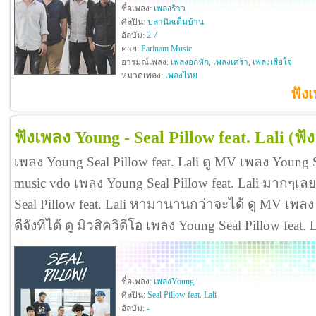
ชื่อเพลง:
เพลงร้าว
ศิลปิน:
ปลานิลเต็มบ้าน
อัลบัม:
2.7
ค่าย:
Parinam Music
อารมณ์เพลง:
เพลงอกหัก
,
เพลงเศร้า
,
เพลงเสียใจ
หมวดเพลง:
เพลงไทย
ฟัง
ฟังเพลง Young - Seal Pillow feat. Lali
(ฟั
เพลง Young Seal Pillow feat. Lali ดู MV เพลง Young S
music vdo เพลง Young Seal Pillow feat. Lali มากๆ
Seal Pillow feat. Lali หามานานกว่าจะได้ ดู MV เพลง Y
ดีจังที่ได้ ดู มิวสิควิดีโอ เพลง Young Seal Pillow fea
ชื่อเพลง:
เพลงYoung
ศิลปิน:
Seal Pillow feat. Lali
อัลบัม:
-