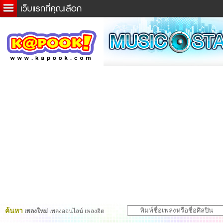
ข่าวด่วน
ละคร
เกม
ตรวจหวย
ดูดวง
ผู้ชาย
แวะชิมแวะพัก
dictionary
Twitter
ค้นหา
เพลงใหม่
เพลงออนไลน์ เพลงฮิต