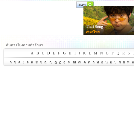
Thai Song
เพลงไทย
ค้นหา เรียงตามตัวอักษร
A
B
C
D
E
F
G
H
I
J
K
L
M
N
O
P
Q
R
S
ก
ข
ค
ง
จ
ฉ
ช
ซ
ฌ
ญ
ฎ
ฏ
ฐ
ฑ
ฒ
ณ
ด
ต
ถ
ท
ธ
น
บ
ป
ผ
ฝ
พ