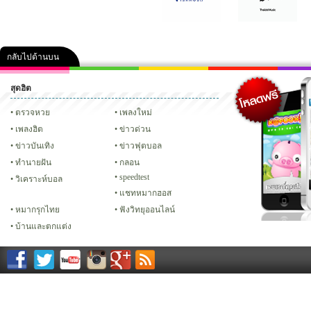
กลับไปด้านบน
สุดฮิต
คลิป
ภาพ
ปฏิทิน 2556
เฟซบุ๊ก
ทวิต
Glitter
ตรวจหวย
เพลงใหม่
เพลงฮิต
ข่าวด่วน
ข่าวบันเทิง
ข่าวฟุตบอล
ทํานายฝัน
กลอน
speedtest
วิเคราะห์บอล
แชทหมากฮอส
หมากรุกไทย
ฟังวิทยุออนไลน์
บ้านและตกแต่ง