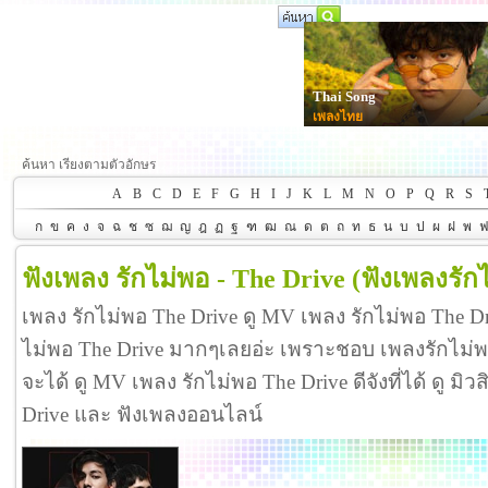
Thai Song
เพลงไทย
ค้นหา เรียงตามตัวอักษร
A
B
C
D
E
F
G
H
I
J
K
L
M
N
O
P
Q
R
S
ก
ข
ค
ง
จ
ฉ
ช
ซ
ฌ
ญ
ฎ
ฏ
ฐ
ฑ
ฒ
ณ
ด
ต
ถ
ท
ธ
น
บ
ป
ผ
ฝ
พ
ฟังเพลง รักไม่พอ - The Drive
(ฟังเพลงรัก
เพลง รักไม่พอ The Drive ดู MV เพลง รักไม่พอ The D
ไม่พอ The Drive มากๆเลยอ่ะ เพราะชอบ เพลงรักไม่
จะได้ ดู MV เพลง รักไม่พอ The Drive ดีจังที่ได้ ดู มิว
Drive และ ฟังเพลงออนไลน์