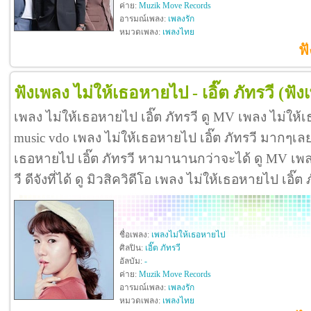
ค่าย:
Muzik Move Records
อารมณ์เพลง:
เพลงรัก
หมวดเพลง:
เพลงไทย
ฟ
ฟังเพลง ไม่ให้เธอหายไป - เอิ๊ต ภัทรวี
(ฟัง
เพลง ไม่ให้เธอหายไป เอิ๊ต ภัทรวี ดู MV เพลง ไม่ให้เ
music vdo เพลง ไม่ให้เธอหายไป เอิ๊ต ภัทรวี มากๆเล
เธอหายไป เอิ๊ต ภัทรวี หามานานกว่าจะได้ ดู MV เพลง
วี ดีจังที่ได้ ดู มิวสิควิดีโอ เพลง ไม่ให้เธอหายไป เอิ
ชื่อเพลง:
เพลงไม่ให้เธอหายไป
ศิลปิน:
เอิ๊ต ภัทรวี
อัลบัม:
-
ค่าย:
Muzik Move Records
อารมณ์เพลง:
เพลงรัก
หมวดเพลง:
เพลงไทย