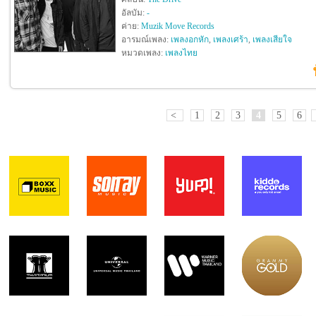
อัลบัม:
-
ค่าย:
Muzik Move Records
อารมณ์เพลง:
เพลงอกหัก
,
เพลงเศร้า
,
เพลงเสียใจ
หมวดเพลง:
เพลงไทย
<
1
2
3
4
5
6