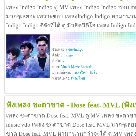
เพลง Indigo Indigo ดู MV เพลง Indigo Indigo ชอบ mu
มากๆเลยอ่ะ เพราะชอบ เพลงIndigo Indigo หามานาน
Indigo Indigo ดีจังที่ได้ ดู มิวสิควิดีโอ เพลง Indigo
ชื่อเพลง:
เพลงIndigo
ศิลปิน:
Indigo
อัลบัม:
-
ค่าย:
Muzik Move Records
อารมณ์เพลง:
เพลงให้กำลังใจ
หมวดเพลง:
เพลงไทย
ฟังเพลง ชะตาขาด - Dose feat. MVL
(ฟั
เพลง ชะตาขาด Dose feat. MVL ดู MV เพลง ชะตาขา
music vdo เพลง ชะตาขาด Dose feat. MVL มากๆเลย
ขาด Dose feat. MVL หามานานกว่าจะได้ ดู MV เพล