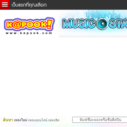
ข่าวด่วน
ละคร
เกม
ตรวจหวย
ดูดวง
ผู้ชาย
แวะชิมแวะพัก
dictionary
Twitter
ค้นหา
เพลงใหม่
เพลงออนไลน์ เพลงฮิต