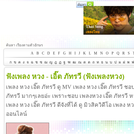
Thai Song
เพลงไทย
ค้นหา เรียงตามตัวอักษร
A
B
C
D
E
F
G
H
I
J
K
L
M
N
O
P
Q
R
S
ก
ข
ค
ง
จ
ฉ
ช
ซ
ฌ
ญ
ฎ
ฏ
ฐ
ฑ
ฒ
ณ
ด
ต
ถ
ท
ธ
น
บ
ป
ผ
ฝ
พ
ฟังเพลง หวง - เอิ๊ต ภัทรวี
(ฟังเพลงหวง)
เพลง หวง เอิ๊ต ภัทรวี ดู MV เพลง หวง เอิ๊ต ภัทรวี ชอ
ภัทรวี มากๆเลยอ่ะ เพราะชอบ เพลงหวง เอิ๊ต ภัทรวี
เพลง หวง เอิ๊ต ภัทรวี ดีจังที่ได้ ดู มิวสิควิดีโอ เพลง ห
ออนไลน์