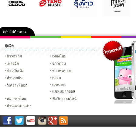
กลับไปด้านบน
สุดฮิต
คลิป
ภาพ
ปฏิทิน 2556
เฟซบุ๊ก
ทวิต
Glitter
ตรวจหวย
เพลงใหม่
เพลงฮิต
ข่าวด่วน
ข่าวบันเทิง
ข่าวฟุตบอล
ทํานายฝัน
กลอน
speedtest
วิเคราะห์บอล
แชทหมากฮอส
หมากรุกไทย
ฟังวิทยุออนไลน์
บ้านและตกแต่ง