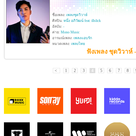
ชื่อเพลง:
เพลงชุดวิวาห์
ศิลปิน:
หนึ่ง อภิวัฒน์ feat. illslick
อัลบัม:
-
ค่าย:
Mono Music
อารมณ์เพลง:
เพลงแอบรัก
หมวดเพลง:
เพลงไทย
ฟังเพลง ชุดวิวาห์ - 
<
1
2
3
4
5
6
7
8