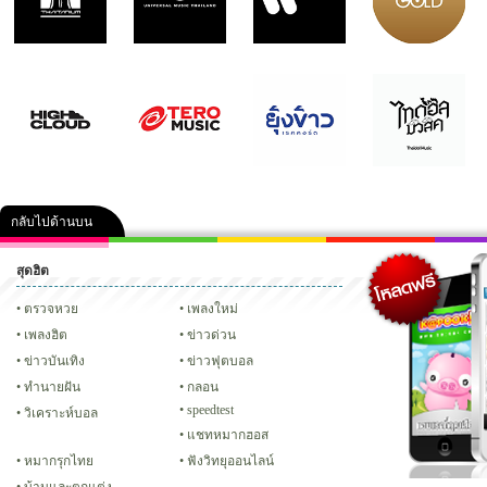
กลับไปด้านบน
สุดฮิต
คลิป
ภาพ
ปฏิทิน 2556
เฟซบุ๊ก
ทวิต
Glitter
ตรวจหวย
เพลงใหม่
เพลงฮิต
ข่าวด่วน
ข่าวบันเทิง
ข่าวฟุตบอล
ทํานายฝัน
กลอน
speedtest
วิเคราะห์บอล
แชทหมากฮอส
หมากรุกไทย
ฟังวิทยุออนไลน์