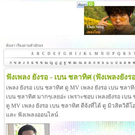
Thai Song
เพลงไทย
ค้นหา เรียงตามตัวอักษร
A
B
C
D
E
F
G
H
I
J
K
L
M
N
O
P
Q
R
S
ก
ข
ค
ง
จ
ฉ
ช
ซ
ฌ
ญ
ฎ
ฏ
ฐ
ฑ
ฒ
ณ
ด
ต
ถ
ท
ธ
น
บ
ป
ผ
ฝ
พ
ฟังเพลง ยังรอ - เบน ชลาทิศ
(ฟังเพลงยังร
เพลง ยังรอ เบน ชลาทิศ ดู MV เพลง ยังรอ เบน ชลาทิ
เบน ชลาทิศ มากๆเลยอ่ะ เพราะชอบ เพลงยังรอ เบน
ดู MV เพลง ยังรอ เบน ชลาทิศ ดีจังที่ได้ ดู มิวสิควิด
และ ฟังเพลงออนไลน์