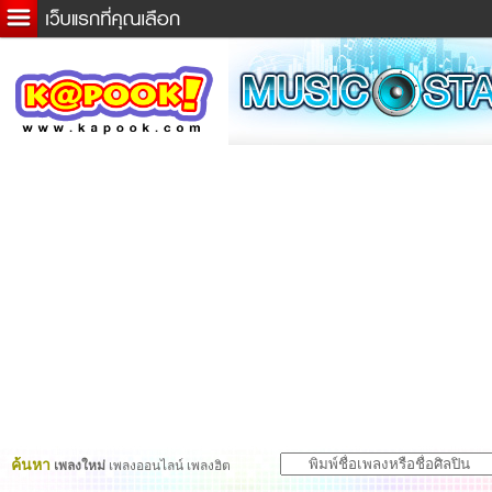
ข่าวด่วน
ละคร
เกม
ตรวจหวย
ดูดวง
ผู้ชาย
แวะชิมแวะพัก
dictionary
Twitter
ค้นหา
เพลงใหม่
เพลงออนไลน์ เพลงฮิต