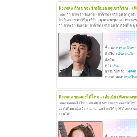
ฟังเพลง ถ้าเขาจะรัก(ยืนเฉยๆเขาก็รัก) - เฟิ
เพลง ถ้าเขาจะรัก(ยืนเฉยๆเขาก็รัก) เฟิร์ส อนุวัต ดู M
รัก(ยืนเฉยๆเขาก็รัก) เฟิร์ส อนุวัต มากๆเลยอ่ะ เพราะ
ถ้าเขาจะรัก(ยืนเฉยๆเขาก็รัก) เฟิร์ส อนุวัต ดีจังที่ได้ 
ชื่อเพลง:
เพลงถ้าเขาจ
ศิลปิน:
เฟิร์ส อนุวัต
อัลบัม:
-
ค่าย:
Marr
อารมณ์เพลง:
เพลงแ
หมวดเพลง:
เพลงไท
ฟังเพลง ขอจองได้ไหม - เอ๋ยเอ้ย
(ฟังเพลงข
เพลง ขอจองได้ไหม เอ๋ยเอ้ย ดู MV เพลง ขอจองได้ไหม
จองได้ไหม เอ๋ยเอ้ย หามานานกว่าจะได้ ดู MV เพลง ขอจอง
ออนไลน์
ชื่อเพลง:
เพลงขอจอง