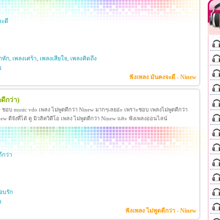
ะดี
กหัก
,
เพลงเศร้า
,
เพลงเสียใจ
,
เพลงคิดถึง
ย
ฟังเพลง มันคงจะดี - Ninew
ดีกว่า)
ew ชอบ music vdo เพลง ไม่พูดดีกว่า Ninew มากๆเลยอ่ะ เพราะชอบ เพลงไม่พูดดีกว่า
 ดีจังที่ได้ ดู มิวสิควิดีโอ เพลง ไม่พูดดีกว่า Ninew และ ฟังเพลงออนไลน์
ีกว่า
อบรัก
ย
ฟังเพลง ไม่พูดดีกว่า - Ninew