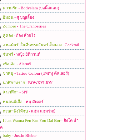
ความรัก
- Bodyslam (บอดี้สแลม)
อิ่มอุ่น
- ศุ บุญเลี้ยง
Zombie
- The Cranberries
คู่คอง
- ก้อง ห้วยไร่
งานเต้นรำในคืนพระจันทร์เต็มดวง
- Cocktail
จันทร์
- หญิง ธิติกานต์
เพ้อเจ้อ
- Alarm9
ขาหมู
- Tattoo Colour (แทตทู คัลเลอร์)
นาฬิกาทราย
- BOWKYLION
9 นาฬิกา
- SPF
หนอนผีเสื้อ
- หนู มิเตอร์
กรุณาฟังให้จบ
- แช่ม แช่มรัมย์
I Just Wanna Pen Fan You Dai Bor
- สิงโต นำ
ชค
baby
- Justin Bieber