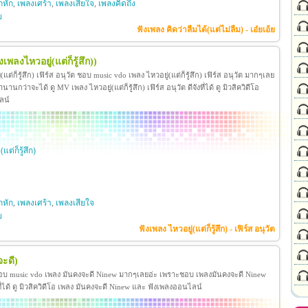
กหัก
,
เพลงเศร้า
,
เพลงเสียใจ
,
เพลงคิดถึง
ย
ฟังเพลง คิดว่าลืมได้(แต่ไม่ลืม) - เอ๋ยเอ้ย
งเพลงไหวอยู่(แต่ก็รู้สึก))
่(แต่ก็รู้สึก) เฟิร์ส อนุวัต ชอบ music vdo เพลง ไหวอยู่(แต่ก็รู้สึก) เฟิร์ส อนุวัต มากๆเลย
านกว่าจะได้ ดู MV เพลง ไหวอยู่(แต่ก็รู้สึก) เฟิร์ส อนุวัต ดีจังที่ได้ ดู มิวสิควิดีโอ
ลน์
แต่ก็รู้สึก)
กหัก
,
เพลงเศร้า
,
เพลงเสียใจ
ย
ฟังเพลง ไหวอยู่(แต่ก็รู้สึก) - เฟิร์ส อนุวัต
ะดี)
ชอบ music vdo เพลง มันคงจะดี Ninew มากๆเลยอ่ะ เพราะชอบ เพลงมันคงจะดี Ninew
่ได้ ดู มิวสิควิดีโอ เพลง มันคงจะดี Ninew และ ฟังเพลงออนไลน์