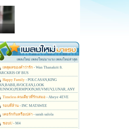
เพลงใหม่ เพลงใหม่มาแรง เพลงใหม่ล่าสุด
เหตุผลของคำว่ารัก
- Wan Thanakrit ft.
RCKRIS OF BUS
Happy Family
- POLCASAN,KING
N,BABII,AVOCEAN,LOOK
UNNOO,PERMPOON,MUVMUV,LUNAR, ANY
Timeless คนเดียวที่รักเสมอ
- Aheye 4EVE
รอบที่ล้าน
- INC MATAWEE
เคยรักกันหรือเปล่า
- sarah salola
ชอบU
- M4