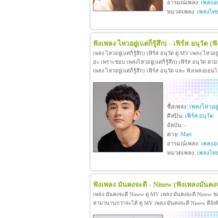
อารมณ์เพลง:
เพลงอ
หมวดเพลง:
เพลงไท
ฟังเพลง ไหวอยู่(แต่ก็รู้สึก) - เฟิร์ส อนุวัต
(ฟั
เพลง ไหวอยู่(แต่ก็รู้สึก) เฟิร์ส อนุวัต ดู MV เพลง ไหวอยู
อ่ะ เพราะชอบ เพลงไหวอยู่(แต่ก็รู้สึก) เฟิร์ส อนุวัต หามาน
เพลง ไหวอยู่(แต่ก็รู้สึก) เฟิร์ส อนุวัต และ ฟังเพลงออนไ
ชื่อเพลง:
เพลงไหวอยู่(
ศิลปิน:
เฟิร์ส อนุวัต
อัลบัม:
-
ค่าย:
Marr
อารมณ์เพลง:
เพลงอ
หมวดเพลง:
เพลงไท
ฟังเพลง มันคงจะดี - Ninew
(ฟังเพลงมันคงจ
เพลง มันคงจะดี Ninew ดู MV เพลง มันคงจะดี Ninew 
หามานานกว่าจะได้ ดู MV เพลง มันคงจะดี Ninew ดีจังที