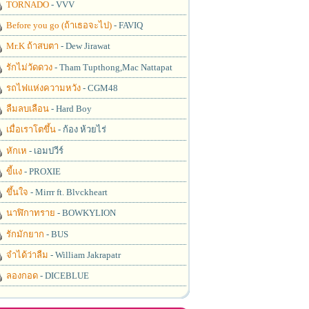
TORNADO
- VVV
Before you go (ถ้าเธอจะไป)
- FAVIQ
Mr.K ถ้าสบตา
- Dew Jirawat
รักไม่วัดดวง
- Tham Tupthong,Mac Nattapat
รถไฟแห่งความหวัง
- CGM48
ลืมลบเลือน
- Hard Boy
เมื่อเราโตขึ้น
- ก้อง ห้วยไร่
หักเห
- เอมปวีร์
ขี้แง
- PROXIE
ขึ้นใจ
- Mirrr ft. Blvckheart
นาฬิกาทราย
- BOWKYLION
รักมักยาก
- BUS
จำได้ว่าลืม
- William Jakrapatr
ลองกอด
- DICEBLUE