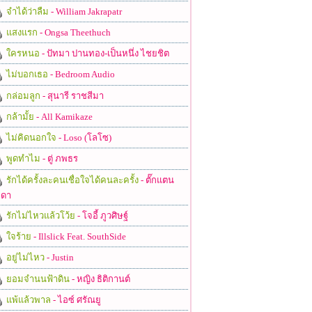
จำได้ว่าลืม
- William Jakrapatr
แสงแรก
- Ongsa Theethuch
ใครหนอ
- ปัทมา ปานทอง-เป็นหนึ่ง ไชยชิต
ไม่บอกเธอ
- Bedroom Audio
กล่อมลูก
- สุนารี ราชสีมา
กล้ามั้ย
- All Kamikaze
ไม่คิดนอกใจ
- Loso (โลโซ)
พูดทำไม
- ตู่ ภพธร
รักได้ครั้งละคนเชื่อใจได้คนละครั้ง
- ตั๊กแตน
ดา
รักไม่ไหวแล้วโว้ย
- โจอี้ ภูวศิษฐ์
ใจร้าย
- Illslick Feat. SouthSide
อยู่ไม่ไหว
- Justin
ยอมจำนนฟ้าดิน
- หญิง ธิติกานต์
แพ้แล้วพาล
- ไอซ์ ศรัณยู