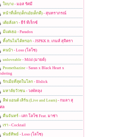
ใจบาง
- มอส รัศมี
หน้าที่เด็ก(เด็กเอ๋ยเด็กดี)
- สุนทราภรณ์
เต้ยสั่งลา
- ธีร์ ทีเร็กซ์
มีแต่เธอ
- Paradox
ทิ้งกันไม่ได้หรอก
- JSPKK ft. เกมส์ สุจิตรา
คนบ้า
- Loso (โลโซ)
unloveable
- Mild (มายด์)
Promethazine
- Saran x Black Heart x
ndering
รักเมียที่สุดในโลก
- Illslick
มหาลัยวัวชน
- วงพัทลุง
ลีฟ แอนด์ เลิร์น (Live and Learn)
- กมลา สุ
ศล
คืนจันทร์
- เสก โลโซ Feat. มาช่า
เรา
- Cocktail
พันธ์ทิพย์
- Loso (โลโซ)