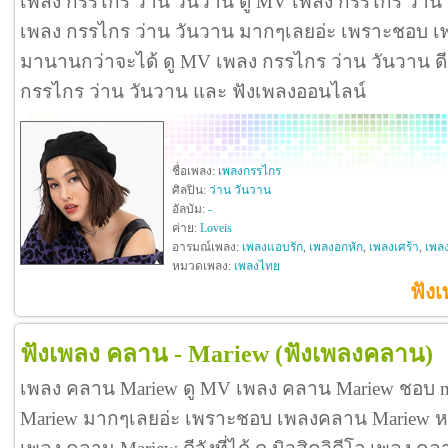
เพลง กรรไกร ว่าน วันวาน ดู MV เพลง กรรไกร ว่าน
เพลง กรรไกร ว่าน วันวาน มากๆเลยอ่ะ เพราะชอบ เ
มานานกว่าจะได้ ดู MV เพลง กรรไกร ว่าน วันวาน ดีจังท
กรรไกร ว่าน วันวาน และ ฟังเพลงออนไลน์
ชื่อเพลง:
เพลงกรรไกร
ศิลปิน:
ว่าน วันวาน
อัลบัม:
-
ค่าย:
Loveis
อารมณ์เพลง:
เพลงแอบรัก
,
เพลงอกหัก
,
เพลงเศร้า
,
เพลง
หมวดเพลง:
เพลงไทย
ฟัง
ฟังเพลง คลาน - Mariew
(ฟังเพลงคลาน)
เพลง คลาน Mariew ดู MV เพลง คลาน Mariew ชอบ 
Mariew มากๆเลยอ่ะ เพราะชอบ เพลงคลาน Mariew ห