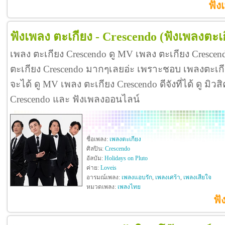
ฟัง
ฟังเพลง ตะเกียง - Crescendo
(ฟังเพลงตะเ
เพลง ตะเกียง Crescendo ดู MV เพลง ตะเกียง Cresce
ตะเกียง Crescendo มากๆเลยอ่ะ เพราะชอบ เพลงตะเก
จะได้ ดู MV เพลง ตะเกียง Crescendo ดีจังที่ได้ ดู มิวส
Crescendo และ ฟังเพลงออนไลน์
ชื่อเพลง:
เพลงตะเกียง
ศิลปิน:
Crescendo
อัลบัม:
Holidays on Pluto
ค่าย:
Loveis
อารมณ์เพลง:
เพลงแอบรัก
,
เพลงเศร้า
,
เพลงเสียใจ
หมวดเพลง:
เพลงไทย
ฟั