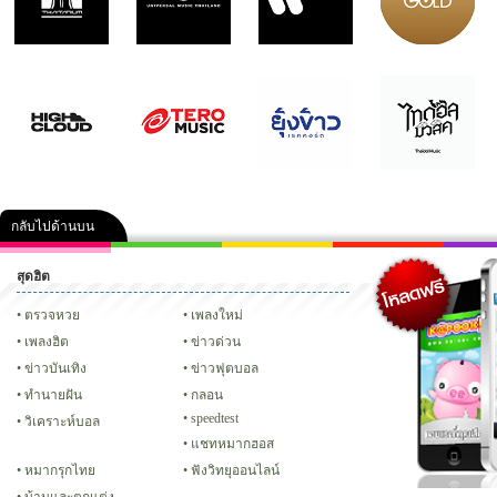
กลับไปด้านบน
สุดฮิต
คลิป
ภาพ
ปฏิทิน 2556
เฟซบุ๊ก
ทวิต
Glitter
ตรวจหวย
เพลงใหม่
เพลงฮิต
ข่าวด่วน
ข่าวบันเทิง
ข่าวฟุตบอล
ทํานายฝัน
กลอน
speedtest
วิเคราะห์บอล
แชทหมากฮอส
หมากรุกไทย
ฟังวิทยุออนไลน์