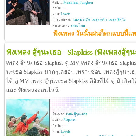
ศิลปิน:
Mean feat. Fongbeer
อัลบัม:
-
ค่าย:
Loveis
อารมณ์เพลง:
เพลงอกหัก
,
เพลงเศร้า
,
เพลงเสียใจ
หมวดเพลง:
เพลงไทย
ฟังเพลง วันนั้นฝนก็ตกแบบนี้แ
ฟังเพลง สู้ๆนะเธอ - Slapkiss
(ฟังเพลงสู้ๆ
เพลง สู้ๆนะเธอ Slapkiss ดู MV เพลง สู้ๆนะเธอ Slapki
นะเธอ Slapkiss มากๆเลยอ่ะ เพราะชอบ เพลงสู้ๆนะเ
ได้ ดู MV เพลง สู้ๆนะเธอ Slapkiss ดีจังที่ได้ ดู มิวสิค
และ ฟังเพลงออนไลน์
ชื่อเพลง:
เพลงสู้ๆนะเธอ
ศิลปิน:
Slapkiss
อัลบัม:
-
ค่าย:
Loveis