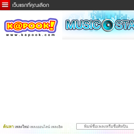
ข่าวด่วน
ละคร
เกม
ตรวจหวย
ดูดวง
ผู้ชาย
แวะชิมแวะพัก
dictionary
Twitter
ค้นหา
เพลงใหม่
เพลงออนไลน์ เพลงฮิต