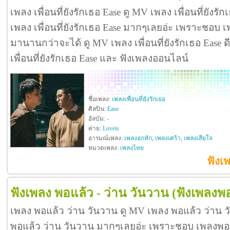
เพลง เพื่อนที่ยังรักเธอ Ease ดู MV เพลง เพื่อนที่ยังร
เพลง เพื่อนที่ยังรักเธอ Ease มากๆเลยอ่ะ เพราะชอบ เพ
มานานกว่าจะได้ ดู MV เพลง เพื่อนที่ยังรักเธอ Ease ดีจั
เพื่อนที่ยังรักเธอ Ease และ ฟังเพลงออนไลน์
ชื่อเพลง:
เพลงเพื่อนที่ยังรักเธอ
ศิลปิน:
Ease
อัลบัม:
-
ค่าย:
Loveis
อารมณ์เพลง:
เพลงอกหัก
,
เพลงเศร้า
,
เพลงเสียใจ
หมวดเพลง:
เพลงไทย
ฟังเพ
ฟังเพลง พอแล้ว - ว่าน วันวาน
(ฟังเพลงพ
เพลง พอแล้ว ว่าน วันวาน ดู MV เพลง พอแล้ว ว่าน 
พอแล้ว ว่าน วันวาน มากๆเลยอ่ะ เพราะชอบ เพลงพอ