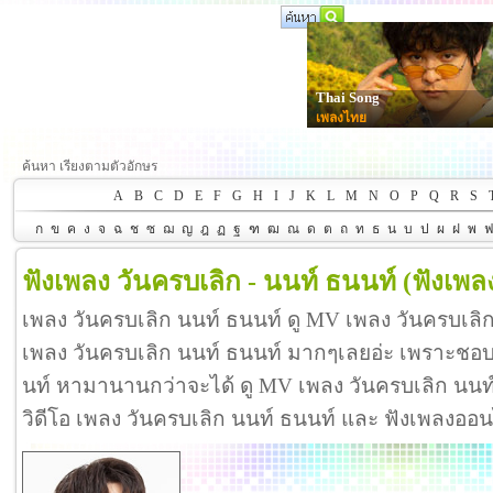
Thai Song
เพลงไทย
ค้นหา เรียงตามตัวอักษร
A
B
C
D
E
F
G
H
I
J
K
L
M
N
O
P
Q
R
S
ก
ข
ค
ง
จ
ฉ
ช
ซ
ฌ
ญ
ฎ
ฏ
ฐ
ฑ
ฒ
ณ
ด
ต
ถ
ท
ธ
น
บ
ป
ผ
ฝ
พ
ฟังเพลง วันครบเลิก - นนท์ ธนนท์
(ฟังเพล
เพลง วันครบเลิก นนท์ ธนนท์ ดู MV เพลง วันครบเลิ
เพลง วันครบเลิก นนท์ ธนนท์ มากๆเลยอ่ะ เพราะชอบ
นท์ หามานานกว่าจะได้ ดู MV เพลง วันครบเลิก นนท์ ธน
วิดีโอ เพลง วันครบเลิก นนท์ ธนนท์ และ ฟังเพลงออน