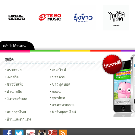
กลับไปด้านบน
สุดฮิต
คลิป
ภาพ
ปฏิทิน 2556
เฟซบุ๊ก
ทวิต
Glitter
ตรวจหวย
เพลงใหม่
เพลงฮิต
ข่าวด่วน
ข่าวบันเทิง
ข่าวฟุตบอล
ทํานายฝัน
กลอน
speedtest
วิเคราะห์บอล
แชทหมากฮอส
หมากรุกไทย
ฟังวิทยุออนไลน์
บ้านและตกแต่ง