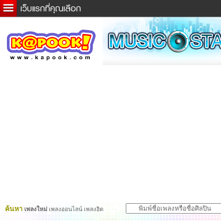
ข่าวด่วน
ละคร
เกม
ตรวจหวย
ดูดวง
ผู้ชาย
แวะชิมแวะพัก
dictionary
Twitter
ค้นหา
เพลงใหม่
เพลงออนไลน์ เพลงฮิต