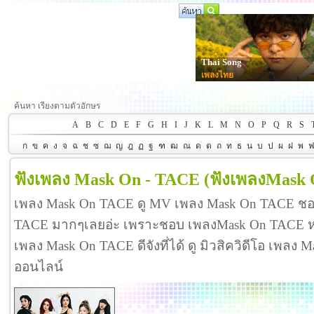
Thai Song
เพลงไทย
ค้นหา เรียงตามตัวอักษร
A
B
C
D
E
F
G
H
I
J
K
L
M
N
O
P
Q
R
S
ก
ข
ค
ง
จ
ฉ
ช
ซ
ฌ
ญ
ฎ
ฏ
ฐ
ฑ
ฒ
ณ
ด
ต
ถ
ท
ธ
น
บ
ป
ผ
ฝ
พ
ฟังเพลง Mask On - TACE
(ฟังเพลงMask 
เพลง Mask On TACE ดู MV เพลง Mask On TACE ชอ
TACE มากๆเลยอ่ะ เพราะชอบ เพลงMask On TACE ห
เพลง Mask On TACE ดีจังที่ได้ ดู มิวสิควิดีโอ เพลง
ออนไลน์