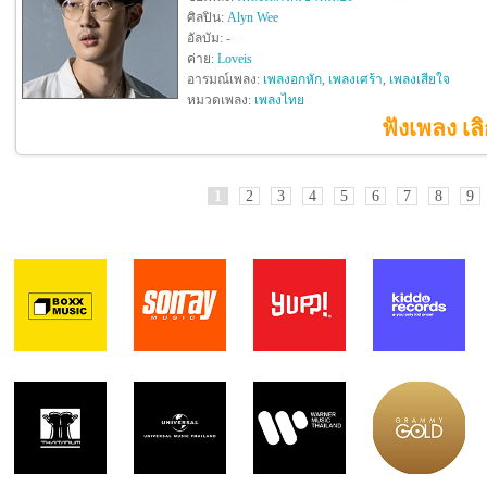
ศิลปิน:
Alyn Wee
อัลบัม:
-
ค่าย:
Loveis
อารมณ์เพลง:
เพลงอกหัก
,
เพลงเศร้า
,
เพลงเสียใจ
หมวดเพลง:
เพลงไทย
ฟังเพลง เล
1
2
3
4
5
6
7
8
9