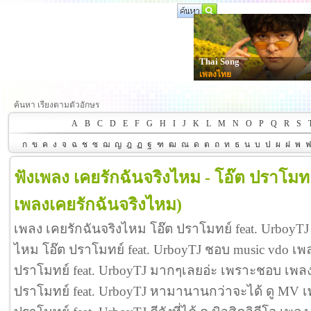
Thai Song
เพลงไทย
ค้นหา เรียงตามตัวอักษร
A
B
C
D
E
F
G
H
I
J
K
L
M
N
O
P
Q
R
S
ก
ข
ค
ง
จ
ฉ
ช
ซ
ฌ
ญ
ฎ
ฏ
ฐ
ฑ
ฒ
ณ
ด
ต
ถ
ท
ธ
น
บ
ป
ผ
ฝ
พ
ฟังเพลง เคยรักฉันจริงไหม - โอ๊ต ปราโมทย
เพลงเคยรักฉันจริงไหม)
เพลง เคยรักฉันจริงไหม โอ๊ต ปราโมทย์ feat. UrboyTJ
ไหม โอ๊ต ปราโมทย์ feat. UrboyTJ ชอบ music vdo เพ
ปราโมทย์ feat. UrboyTJ มากๆเลยอ่ะ เพราะชอบ เพลง
ปราโมทย์ feat. UrboyTJ หามานานกว่าจะได้ ดู MV เ