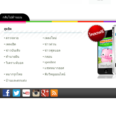
กลับไปด้านบน
สุดฮิต
คลิป
ภาพ
ปฏิทิน 2556
เฟซบุ๊ก
ทวิต
Glitter
ตรวจหวย
เพลงใหม่
เพลงฮิต
ข่าวด่วน
ข่าวบันเทิง
ข่าวฟุตบอล
ทํานายฝัน
กลอน
speedtest
วิเคราะห์บอล
แชทหมากฮอส
หมากรุกไทย
ฟังวิทยุออนไลน์
บ้านและตกแต่ง