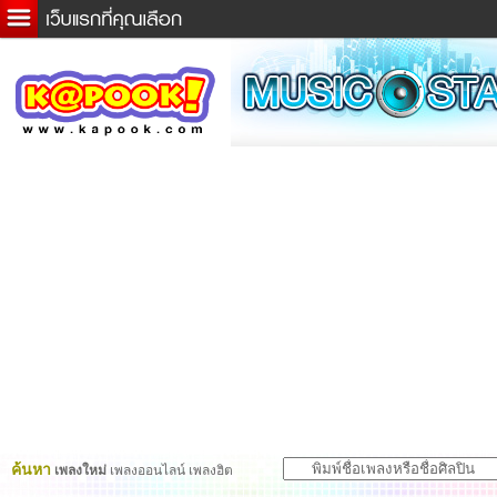
ข่าวด่วน
ละคร
เกม
ตรวจหวย
ดูดวง
ผู้ชาย
แวะชิมแวะพัก
dictionary
Twitter
ค้นหา
เพลงใหม่
เพลงออนไลน์ เพลงฮิต