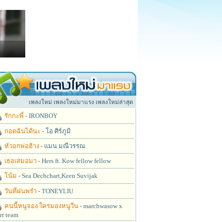
เพลงใหม่ เพลงใหม่มาแรง เพลงใหม่ล่าสุด
รักกะพี่
- IRONBOY
กอดฉันได้นะ
- โอ ศิร์ภูมิ
หัวอกพ่อฮ้าง
- แมน มณีวรรณ
เธอเสมอมา
- Hers ft. Kow fellow fellow
โน้ม
- Sea Dechchart,Keen Suvijak
วันที่ฝนพรำ
- TONEYLIU
คนนี้หนูจอง ใครมองหนูวีน
- marchwasow x
rr team