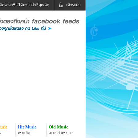
มัครสมาชิก ได้มากกว่าที่คุณคิด
เข้าระบบ
เข้าระบบด้วย User Kapook
ดูทีวี
ฟังวิทยุออนไลน์
Email
Glitter
Password
แม่และเด็ก
สัตว์เลี้ยง
่ง
ท่องเที่ยว
การศึกษา
เข้าระบบด้วย Facebook
Facebook
usic
Hit Music
Old Music
่
เพลงฮิต
เพลงเก่าเพราะๆ