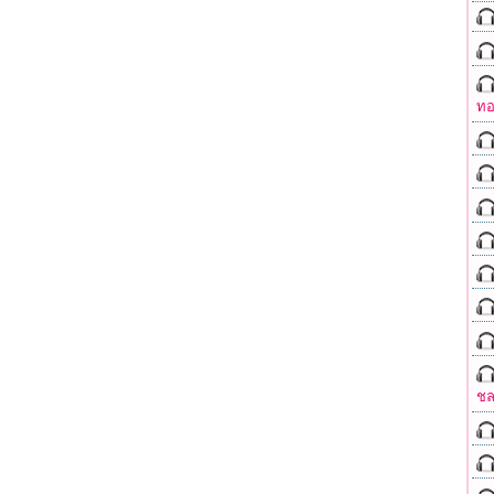
ทอ
ชล