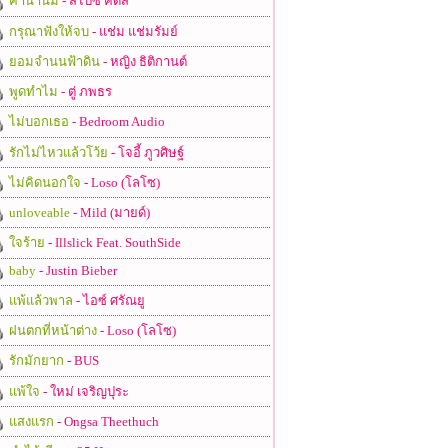
ค่าน้ำนม
- สไปซี่ คิดส์
กรุณาฟังให้จบ
- แช่ม แช่มรัมย์
ยอมจำนนฟ้าดิน
- หญิง ธิติกานต์
พูดทำไม
- ตู่ ภพธร
ไม่บอกเธอ
- Bedroom Audio
รักไม่ไหวแล้วโว้ย
- โจอี้ ภูวศิษฐ์
ไม่คิดนอกใจ
- Loso (โลโซ)
unloveable
- Mild (มายด์)
ใจร้าย
- Illslick Feat. SouthSide
baby
- Justin Bieber
แพ้แล้วพาล
- ไอซ์ ศรัณยู
ฝนตกที่หน้าต่าง
- Loso (โลโซ)
รักมักยาก
- BUS
แพ้ใจ
- ใหม่ เจริญปุระ
แสงแรก
- Ongsa Theethuch