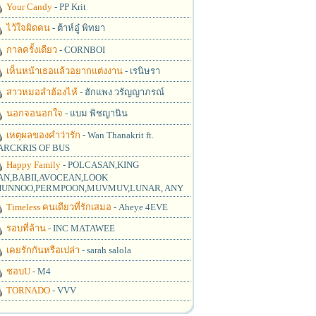
Your Candy
- PP Krit
ไว้ใจผิดคน
- ต้าห์อู๋ พิทยา
กาลครั้งเดียว
- CORNBOI
เห็นหน้าเธอแล้วอยากแต่งงาน
- เรนิษรา
สาวหมอลำฮ้องไห้
- ฮักแพง วรัญญาภรณ์
นอกจอนอกใจ
- แบม พิชญานิน
เหตุผลของคำว่ารัก
- Wan Thanakrit ft.
RCKRIS OF BUS
Happy Family
- POLCASAN,KING
N,BABII,AVOCEAN,LOOK
UNNOO,PERMPOON,MUVMUV,LUNAR, ANY
Timeless คนเดียวที่รักเสมอ
- Aheye 4EVE
รอบที่ล้าน
- INC MATAWEE
เคยรักกันหรือเปล่า
- sarah salola
ชอบU
- M4
TORNADO
- VVV