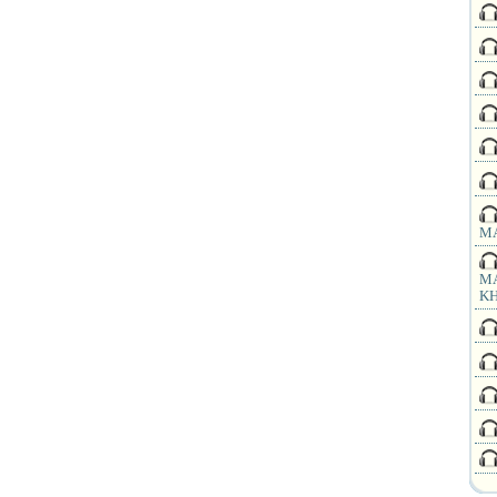
MA
MA
KH