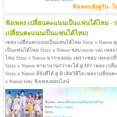
หมวดเพลง:
เพลงไทย
ฟังเพลง ยังคู่กัน - 
ฟังเพลง เปลี่ยนคะแนนเป็นแฟนได้ไหม - S
เปลี่ยนคะแนนเป็นแฟนได้ไหม)
เพลง เปลี่ยนคะแนนเป็นแฟนได้ไหม Sizzy x Nanon ด
เป็นแฟนได้ไหม Sizzy x Nanon ชอบ music vdo เพลง
ไหม Sizzy x Nanon มากๆเลยอ่ะ เพราะชอบ เพลงเป
Sizzy x Nanon หามานานกว่าจะได้ ดู MV เพลง เปล
Sizzy x Nanon ดีจังที่ได้ ดู มิวสิควิดีโอ เพลง เปลี
x Nanon และ ฟังเพลงออนไลน์
ชื่อเพลง:
เพลงเปลี่ยนคะแนนเป็นแฟนได้ไหม
ศิลปิน:
Sizzy x Nanon
อัลบัม:
-