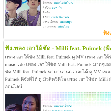
ชื่อเพลง:
เพลงไม่รักไม่ลง
ศิลปิน:
ออฟ-กัน
อัลบัม:
-
ค่าย:
Gmmtv Records
อารมณ์เพลง:
เพลงสนุก
หมวดเพลง:
เพลงไทย
ฟัง
ฟังเพลง เอาให้ชัด - Milli feat. Puimek
(ฟ
เพลง เอาให้ชัด Milli feat. Puimek ดู MV เพลง เอาให้ช
music vdo เพลง เอาให้ชัด Milli feat. Puimek มากๆเ
ชัด Milli feat. Puimek หามานานกว่าจะได้ ดู MV เพลง 
Puimek ดีจังที่ได้ ดู มิวสิควิดีโอ เพลง เอาให้ชัด Mill
ออนไลน์
ชื่อเพลง:
เพลงเอาให้ชัด