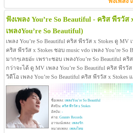
ฟังเพลง แ
ฟังเพลง You’re So Beautiful - คริส พีรวัส 
เพลงYou’re So Beautiful)
เพลง You’re So Beautiful คริส พีรวัส x Stokes ดู MV 
คริส พีรวัส x Stokes ชอบ music vdo เพลง You’re So Be
มากๆเลยอ่ะ เพราะชอบ เพลงYou’re So Beautiful คริส
กว่าจะได้ ดู MV เพลง You’re So Beautiful คริส พีรวัส x 
วิดีโอ เพลง You’re So Beautiful คริส พีรวัส x Stoke
ชื่อเพลง:
เพลงYou’re So Beautiful
ศิลปิน:
คริส พีรวัส x Stokes
อัลบัม:
-
ค่าย:
Gmmtv Records
อารมณ์เพลง:
เพลงรัก
หมวดเพลง:
เพลงไทย