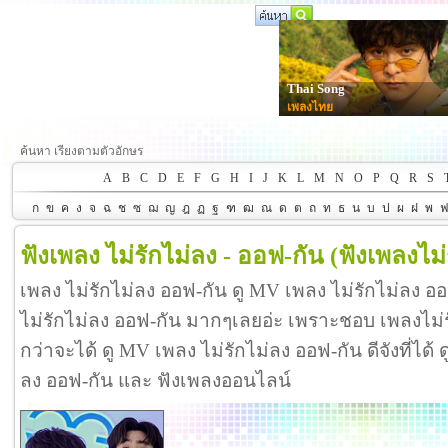
Thai Song
เพลงไทย
ค้นหา เรียงตามตัวอักษร
A
B
C
D
E
F
G
H
I
J
K
L
M
N
O
P
Q
R
S
ก
ข
ค
ง
จ
ฉ
ช
ซ
ฌ
ญ
ฎ
ฏ
ฐ
ฑ
ฒ
ณ
ด
ต
ถ
ท
ธ
น
บ
ป
ผ
ฝ
พ
ฟังเพลง ไม่รักไม่ลง - ออฟ-กัน
(ฟังเพลงไม่
เพลง ไม่รักไม่ลง ออฟ-กัน ดู MV เพลง ไม่รักไม่ลง อ
ไม่รักไม่ลง ออฟ-กัน มากๆเลยอ่ะ เพราะชอบ เพลงไม
กว่าจะได้ ดู MV เพลง ไม่รักไม่ลง ออฟ-กัน ดีจังที่ได้ ด
ลง ออฟ-กัน และ ฟังเพลงออนไลน์