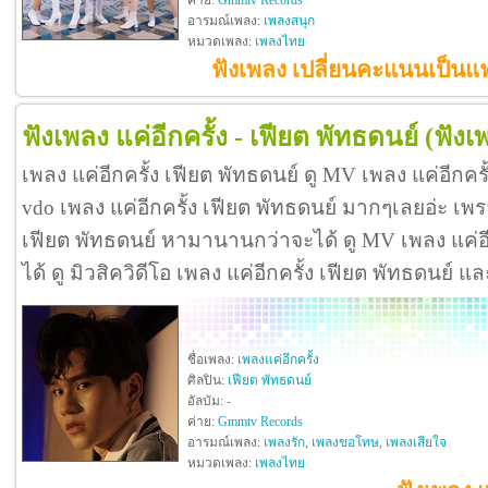
ค่าย:
Gmmtv Records
อารมณ์เพลง:
เพลงสนุก
หมวดเพลง:
เพลงไทย
ฟังเพลง เปลี่ยนคะแนนเป็นแ
ฟังเพลง แค่อีกครั้ง - เฟียต พัทธดนย์
(ฟังเ
เพลง แค่อีกครั้ง เฟียต พัทธดนย์ ดู MV เพลง แค่อีกคร
vdo เพลง แค่อีกครั้ง เฟียต พัทธดนย์ มากๆเลยอ่ะ เพ
เฟียต พัทธดนย์ หามานานกว่าจะได้ ดู MV เพลง แค่อีกคร
ได้ ดู มิวสิควิดีโอ เพลง แค่อีกครั้ง เฟียต พัทธดนย์ 
ชื่อเพลง:
เพลงแค่อีกครั้ง
ศิลปิน:
เฟียต พัทธดนย์
อัลบัม:
-
ค่าย:
Gmmtv Records
อารมณ์เพลง:
เพลงรัก
,
เพลงขอโทษ
,
เพลงเสียใจ
หมวดเพลง:
เพลงไทย