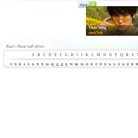
Thai Song
เพลงไทย
ค้นหา เรียงตามตัวอักษร
A
B
C
D
E
F
G
H
I
J
K
L
M
N
O
P
Q
R
S
ก
ข
ค
ง
จ
ฉ
ช
ซ
ฌ
ญ
ฎ
ฏ
ฐ
ฑ
ฒ
ณ
ด
ต
ถ
ท
ธ
น
บ
ป
ผ
ฝ
พ