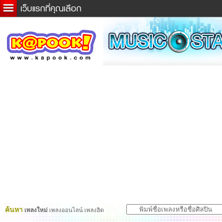
ข่าวด่วน
ละคร
เกม
ตรวจหวย
ดูดวง
ผู้ชาย
แวะชิมแวะพัก
dictionary
Twitter
ค้นหา
เพลงใหม่
เพลงออนไลน์ เพลงฮิต