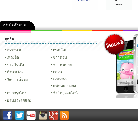
กลับไปด้านบน
สุดฮิต
คลิป
ภาพ
ปฏิทิน 2556
เฟซบุ๊ก
ทวิต
Glitter
ตรวจหวย
เพลงใหม่
เพลงฮิต
ข่าวด่วน
ข่าวบันเทิง
ข่าวฟุตบอล
ทํานายฝัน
กลอน
speedtest
วิเคราะห์บอล
แชทหมากฮอส
หมากรุกไทย
ฟังวิทยุออนไลน์
บ้านและตกแต่ง