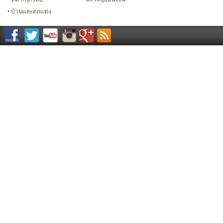
บ้านและตกแต่ง