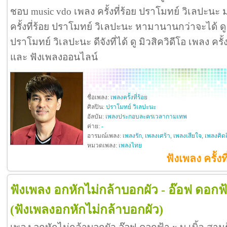
ชอบ music vdo เพลง ครั้งที่ร้อย ปราโมทย์ วิเลปะน
ครั้งที่ร้อย ปราโมทย์ วิเลปะนะ หามานานกว่าจะได้ ดู 
ปราโมทย์ วิเลปะนะ ดีจังที่ได้ ดู มิวสิควิดีโอ เพลง ครั
และ ฟังเพลงออนไลน์
ชื่อเพลง:
เพลงครั้งที่ร้อย
ศิลปิน:
ปราโมทย์ วิเลปะนะ
อัลบัม:
เพลงประกอบละครเวลากามเทพ
ค่าย:
-
อารมณ์เพลง:
เพลงรัก
,
เพลงเศร้า
,
เพลงเสียใจ
,
เพลงคิดถ
หมวดเพลง:
เพลงไทย
ฟังเพลง ครั้ง
ฟังเพลง อกหักไม่กล้าบอกผัว - อ๊อฟ ดอกฟ้า
(ฟังเพลงอกหักไม่กล้าบอกผัว)