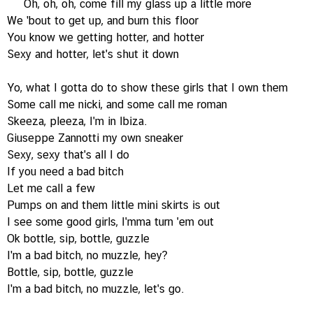
Oh, oh, oh, come fill my glass up a little more
We 'bout to get up, and burn this floor
You know we getting hotter, and hotter
Sexy and hotter, let's shut it down
Yo, what I gotta do to show these girls that I own them
Some call me nicki, and some call me roman
Skeeza, pleeza, I'm in Ibiza.
Giuseppe Zannotti my own sneaker
Sexy, sexy that's all I do
If you need a bad bitch
Let me call a few
Pumps on and them little mini skirts is out
I see some good girls, I'mma turn 'em out
Ok bottle, sip, bottle, guzzle
I'm a bad bitch, no muzzle, hey?
Bottle, sip, bottle, guzzle
I'm a bad bitch, no muzzle, let's go.