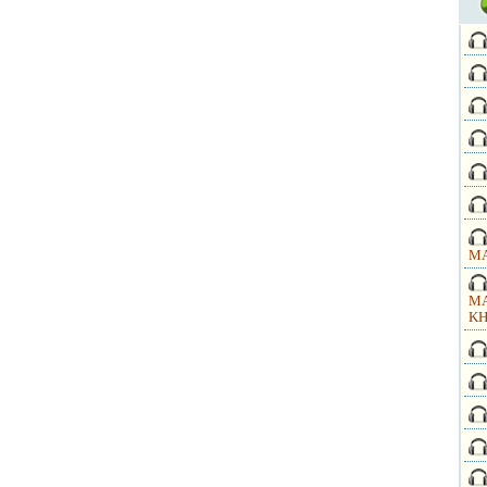
MA
MA
KH