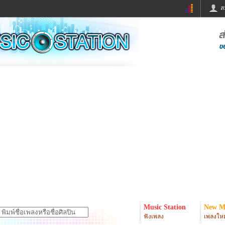
ส
ด่วน
ข่าวสั้น
ข่าวดารา
ร
หนังใหม่
ฟังเพลง
หมากรุกไทย
แชทหมากฮอส
จหวย
ผู้หญิง
แต่งงาน
ง
ทำนายฝัน
สุขภาพ
ย
ผลบอล
บ้านและการตกแต
ิมแวะพัก
กลอน
iCare
onary
เช็คความเร็วเน็ต
iPhone
er
อินสตาแกรมดารา
MSN
Music Station
New M
ฟังเพลง
เพลงใหม