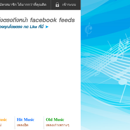
มัครสมาชิก ได้มากกว่าที่คุณคิด
เข้าระบบ
เข้าระบบด้วย User Kapook
ดูทีวี
ฟังวิทยุออนไลน์
Email
Glitter
Password
แม่และเด็ก
สัตว์เลี้ยง
่ง
ท่องเที่ยว
การศึกษา
เข้าระบบด้วย Facebook
Facebook
usic
Hit Music
Old Music
่
เพลงฮิต
เพลงเก่าเพราะๆ