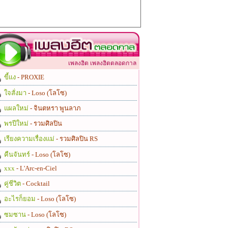
เพลงฮิต เพลงฮิตตลอดกาล
ขี้แง
- PROXIE
ใจสั่งมา
- Loso (โลโซ)
แผลใหม่
- จินตหรา พูนลาภ
พรปีใหม่
- รวมศิลปิน
เรียงความเรื่องแม่
- รวมศิลปิน RS
คืนจันทร์
- Loso (โลโซ)
xxx
- L'Arc-en-Ciel
คู่ชีวิต
- Cocktail
อะไรก็ยอม
- Loso (โลโซ)
ซมซาน
- Loso (โลโซ)