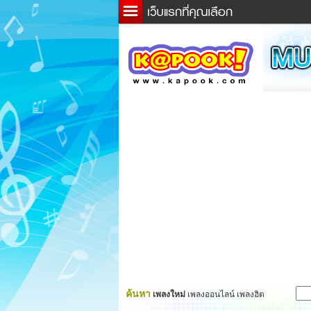
ข่าว
ละค
เกม
ตรว
ดูดว
ผู้ชา
แวะช
dicti
Twitt
ค้นหา
เพลงใหม่
เพลงออนไลน์ เพลงฮิต