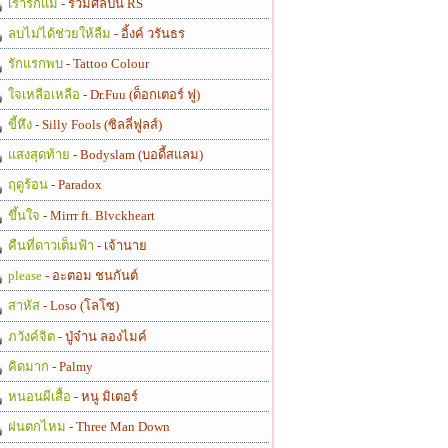
เรารักแม่
- รวมศิลปิน RS
ลบไม่ได้ช่วยให้ลืม
- อิ้งค์ วรันธร
รักแรกพบ
- Tattoo Colour
ใจเหลือเหลือ
- Dr.Fuu (ด็อกเตอร์ ฟู)
ขี้หึง
- Silly Fools (ซิลลี่ฟูลส์)
แสงสุดท้าย
- Bodyslam (บอดี้สแลม)
ฤดูร้อน
- Paradox
ขึ้นใจ
- Mirrr ft. Blvckheart
คืนที่ดาวเต็มฟ้า
- เจ้านาย
please
- อะตอม ชนกันต์
สาหัส
- Loso (โลโซ)
ภวังค์จิต
- ปู่จ๋าน ลองไมค์
คิดมาก
- Palmy
หนอนผีเสื้อ
- หนู มิเตอร์
ฝนตกไหม
- Three Man Down