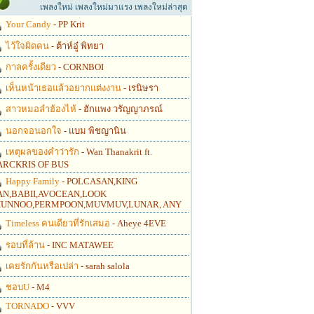
เพลงใหม่ เพลงใหม่มาแรง เพลงใหม่ล่าสุด
Your Candy
- PP Krit
ไว้ใจผิดคน
- ต้าห์อู๋ พิทยา
กาลครั้งเดียว
- CORNBOI
เห็นหน้าเธอแล้วอยากแต่งงาน
- เรนิษรา
สาวหมอลำฮ้องไห้
- ฮักแพง วรัญญาภรณ์
นอกจอนอกใจ
- แบม พิชญานิน
เหตุผลของคำว่ารัก
- Wan Thanakrit ft.
RCKRIS OF BUS
Happy Family
- POLCASAN,KING
N,BABII,AVOCEAN,LOOK
UNNOO,PERMPOON,MUVMUV,LUNAR, ANY
Timeless คนเดียวที่รักเสมอ
- Aheye 4EVE
รอบที่ล้าน
- INC MATAWEE
เคยรักกันหรือเปล่า
- sarah salola
ชอบU
- M4
TORNADO
- VVV