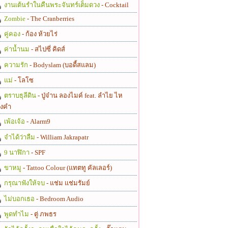
งานเต้นรำในคืนพระจันทร์เต็มดวง
- Cocktail
Zombie
- The Cranberries
คู่คอง
- ก้อง ห้วยไร่
ค่าน้ำนม
- สไปซี่ คิดส์
ความรัก
- Bodyslam (บอดี้สแลม)
แม่
- โลโซ
ตราบธุลีดิน
- ปู่จ๋าน ลองไมค์ feat. ลำไย ไห
งคำ
เพ้อเจ้อ
- Alarm9
จำได้ว่าลืม
- William Jakrapatr
9 นาฬิกา
- SPF
ขาหมู
- Tattoo Colour (แทตทู คัลเลอร์)
กรุณาฟังให้จบ
- แช่ม แช่มรัมย์
ไม่บอกเธอ
- Bedroom Audio
พูดทำไม
- ตู่ ภพธร