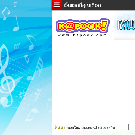
ข่าว
ละค
เกม
ตรว
ดูดว
ผู้ชา
แวะช
dicti
Twitt
ค้นหา
เพลงใหม่
เพลงออนไลน์ เพลงฮิต