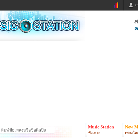
ส
ด่วน
ข่าวสั้น
ข่าวดารา
ร
หนังใหม่
ฟังเพลง
หมากรุกไทย
แชทหมากฮอส
จหวย
ผู้หญิง
แต่งงาน
ง
ทำนายฝัน
สุขภาพ
ย
ผลบอล
บ้านและการตกแต
ิมแวะพัก
กลอน
iCare
onary
เช็คความเร็วเน็ต
iPhone
er
อินสตาแกรมดารา
MSN
Music Station
New M
ฟังเพลง
เพลงใหม