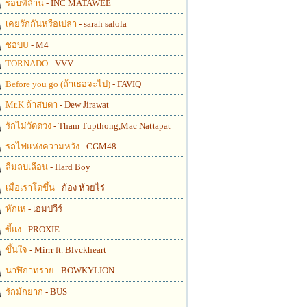
รอบที่ล้าน
- INC MATAWEE
เคยรักกันหรือเปล่า
- sarah salola
ชอบU
- M4
TORNADO
- VVV
Before you go (ถ้าเธอจะไป)
- FAVIQ
Mr.K ถ้าสบตา
- Dew Jirawat
รักไม่วัดดวง
- Tham Tupthong,Mac Nattapat
รถไฟแห่งความหวัง
- CGM48
ลืมลบเลือน
- Hard Boy
เมื่อเราโตขึ้น
- ก้อง ห้วยไร่
หักเห
- เอมปวีร์
ขี้แง
- PROXIE
ขึ้นใจ
- Mirrr ft. Blvckheart
นาฬิกาทราย
- BOWKYLION
รักมักยาก
- BUS