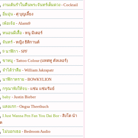
งานเต้นรำในคืนพระจันทร์เต็มดวง
- Cocktail
อิ่มอุ่น
- ศุ บุญเลี้ยง
เพ้อเจ้อ
- Alarm9
หนอนผีเสื้อ
- หนู มิเตอร์
จันทร์
- หญิง ธิติกานต์
9 นาฬิกา
- SPF
ขาหมู
- Tattoo Colour (แทตทู คัลเลอร์)
จำได้ว่าลืม
- William Jakrapatr
นาฬิกาทราย
- BOWKYLION
กรุณาฟังให้จบ
- แช่ม แช่มรัมย์
baby
- Justin Bieber
แสงแรก
- Ongsa Theethuch
I Just Wanna Pen Fan You Dai Bor
- สิงโต นำ
ค
ไม่บอกเธอ
- Bedroom Audio