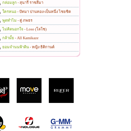
กล่อมลูก
- สุนารี ราชสีมา
ใครหนอ
- ปัทมา ปานทอง-เป็นหนึ่ง ไชยชิต
พูดทำไม
- ตู่ ภพธร
ไม่คิดนอกใจ
- Loso (โลโซ)
กล้ามั้ย
- All Kamikaze
ยอมจำนนฟ้าดิน
- หญิง ธิติกานต์