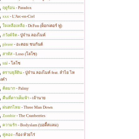
ฤดูร้อน
- Paradox
xxx
- L'Arc-en-Ciel
ใจเหลือเหลือ
- Dr.Fuu (ด็อกเตอร์ ฟู)
ภวังค์จิต
- ปู่จ๋าน ลองไมค์
please
- อะตอม ชนกันต์
สาหัส
- Loso (โลโซ)
แม่
- โลโซ
ตราบธุลีดิน
- ปู่จ๋าน ลองไมค์ feat. ลำไย ไห
งคำ
คิดมาก
- Palmy
คืนที่ดาวเต็มฟ้า
- เจ้านาย
ฝนตกไหม
- Three Man Down
Zombie
- The Cranberries
ความรัก
- Bodyslam (บอดี้สแลม)
คู่คอง
- ก้อง ห้วยไร่