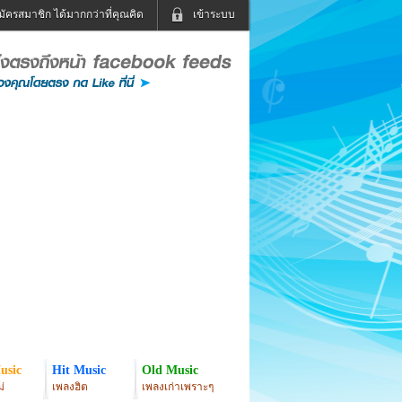
มัครสมาชิก ได้มากกว่าที่คุณคิด
เข้าระบบ
เข้าระบบด้วย User Kapook
ดูทีวี
ฟังวิทยุออนไลน์
Email
Glitter
Password
แม่และเด็ก
สัตว์เลี้ยง
่ง
ท่องเที่ยว
การศึกษา
เข้าระบบด้วย Facebook
Facebook
usic
Hit Music
Old Music
่
เพลงฮิต
เพลงเก่าเพราะๆ