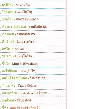
พรปีใหม่
- รวมศิลปิน
ใจสั่งมา
- Loso (โลโซ)
แผลใหม่
- จินตหรา พูนลาภ
เรียงความเรื่องแม่
- รวมศิลปิน RS
เรารักแม่
- รวมศิลปิน RS
คืนจันทร์
- Loso (โลโซ)
คู่ชีวิต
- Cocktail
ซมซาน
- Loso (โลโซ)
ขึ้นใจ
- Mirrr ft. Blvckheart
อะไรก็ยอม
- Loso (โลโซ)
ลบไม่ได้ช่วยให้ลืม
- อิ้งค์ วรันธร
รักแรกพบ
- Tattoo Colour
แสงสุดท้าย
- Bodyslam (บอดี้สแลม)
ค่าน้ำนม
- สไปซี่ คิดส์
ขี้หึง
- Silly Fools (ซิลลี่ฟูลส์)