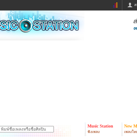
ส
ด่วน
ข่าวสั้น
ข่าวดารา
ร
หนังใหม่
ฟังเพลง
หมากรุกไทย
แชทหมากฮอส
จหวย
ผู้หญิง
แต่งงาน
ง
ทำนายฝัน
สุขภาพ
ย
ผลบอล
บ้านและการตกแต
ิมแวะพัก
กลอน
iCare
onary
เช็คความเร็วเน็ต
iPhone
er
อินสตาแกรมดารา
MSN
Music Station
New M
ฟังเพลง
เพลงใหม