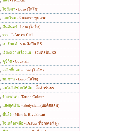
ขี้แง
- PROXIE
ใจสั่งมา
- Loso (โลโซ)
แผลใหม่
- จินตหรา พูนลาภ
คืนจันทร์
- Loso (โลโซ)
xxx
- L'Arc-en-Ciel
เรารักแม่
- รวมศิลปิน RS
เรียงความเรื่องแม่
- รวมศิลปิน RS
คู่ชีวิต
- Cocktail
อะไรก็ยอม
- Loso (โลโซ)
ซมซาน
- Loso (โลโซ)
ลบไม่ได้ช่วยให้ลืม
- อิ้งค์ วรันธร
รักแรกพบ
- Tattoo Colour
แสงสุดท้าย
- Bodyslam (บอดี้สแลม)
ขึ้นใจ
- Mirrr ft. Blvckheart
ใจเหลือเหลือ
- Dr.Fuu (ด็อกเตอร์ ฟู)