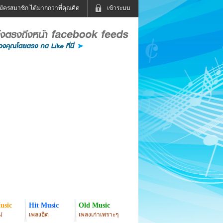
มัครสมาชิก ได้มากกว่าที่คุณคิด
เข้าระบบ
เข้าระบบด้วย User Kapook
ดูทีวี
ฟังวิทยุออนไลน์
Email
Glitter
Password
แม่และเด็ก
สัตว์เลี้ยง
่ง
ท่องเที่ยว
การศึกษา
เข้าระบบด้วย Facebook
Facebook
usic
Hit Music
Old Music
่
เพลงฮิต
เพลงเก่าเพราะๆ