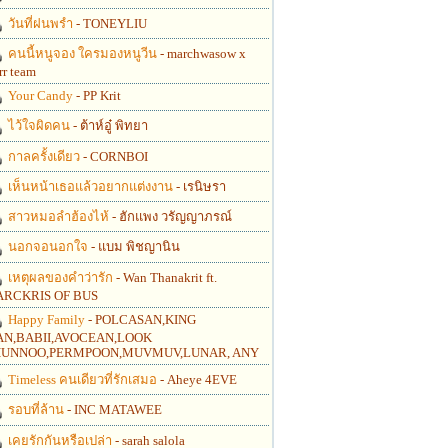
วันที่ฝนพรำ
- TONEYLIU
คนนี้หนูจอง ใครมองหนูวีน
- marchwasow x
rr team
Your Candy
- PP Krit
ไว้ใจผิดคน
- ต้าห์อู๋ พิทยา
กาลครั้งเดียว
- CORNBOI
เห็นหน้าเธอแล้วอยากแต่งงาน
- เรนิษรา
สาวหมอลำฮ้องไห้
- ฮักแพง วรัญญาภรณ์
นอกจอนอกใจ
- แบม พิชญานิน
เหตุผลของคำว่ารัก
- Wan Thanakrit ft.
RCKRIS OF BUS
Happy Family
- POLCASAN,KING
N,BABII,AVOCEAN,LOOK
UNNOO,PERMPOON,MUVMUV,LUNAR, ANY
Timeless คนเดียวที่รักเสมอ
- Aheye 4EVE
รอบที่ล้าน
- INC MATAWEE
เคยรักกันหรือเปล่า
- sarah salola