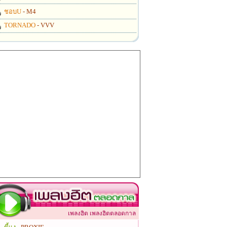
ชอบU
- M4
TORNADO
- VVV
เพลงฮิต เพลงฮิตตลอดกาล