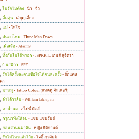
ไม่รักไม่ต้อง
- นิว - จิ๋ว
อิ่มอุ่น
- ศุ บุญเลี้ยง
แม่
- โลโซ
ฝนตกไหม
- Three Man Down
เพ้อเจ้อ
- Alarm9
ทิ้งกันไม่ได้หรอก
- JSPKK ft. เกมส์ สุจิตรา
9 นาฬิกา
- SPF
รักได้ครั้งละคนเชื่อใจได้คนละครั้ง
- ตั๊กแตน
ดา
ขาหมู
- Tattoo Colour (แทตทู คัลเลอร์)
จำได้ว่าลืม
- William Jakrapatr
ค่าน้ำนม
- สไปซี่ คิดส์
กรุณาฟังให้จบ
- แช่ม แช่มรัมย์
ยอมจำนนฟ้าดิน
- หญิง ธิติกานต์
รักไม่ไหวแล้วโว้ย
- โจอี้ ภูวศิษฐ์