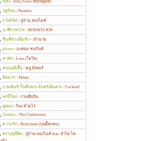
ขี้หึง
- Silly Fools (ซิลลี่ฟูลส์)
ฤดูร้อน
- Paradox
ภวังค์จิต
- ปู่จ๋าน ลองไมค์
นาฬิกาทราย
- BOWKYLION
คืนที่ดาวเต็มฟ้า
- เจ้านาย
please
- อะตอม ชนกันต์
สาหัส
- Loso (โลโซ)
หนอนผีเสื้อ
- หนู มิเตอร์
คิดมาก
- Palmy
งานเต้นรำในคืนพระจันทร์เต็มดวง
- Cocktail
พรปีใหม่
- รวมศิลปิน
คู่คอง
- ก้อง ห้วยไร่
Zombie
- The Cranberries
ความรัก
- Bodyslam (บอดี้สแลม)
ตราบธุลีดิน
- ปู่จ๋าน ลองไมค์ feat. ลำไย ไห
งคำ