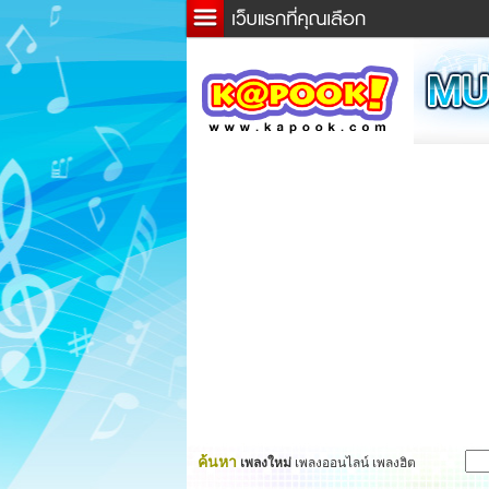
ข่าว
ละค
เกม
ตรว
ดูดว
ผู้ชา
แวะช
dicti
Twitt
ค้นหา
เพลงใหม่
เพลงออนไลน์ เพลงฮิต