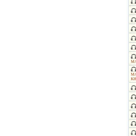
MA
MA
KH