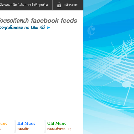
มัครสมาชิก ได้มากกว่าที่คุณคิด
เข้าระบบ
เข้าระบบด้วย User Kapook
ดูทีวี
ฟังวิทยุออนไลน์
Email
Glitter
Password
แม่และเด็ก
สัตว์เลี้ยง
่ง
ท่องเที่ยว
การศึกษา
เข้าระบบด้วย Facebook
Facebook
usic
Hit Music
Old Music
่
เพลงฮิต
เพลงเก่าเพราะๆ