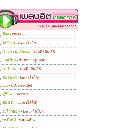
เพลงฮิต เพลงฮิตตลอดกาล
ขี้แง
- PROXIE
ใจสั่งมา
- Loso (โลโซ)
เรียงความเรื่องแม่
- รวมศิลปิน RS
แผลใหม่
- จินตหรา พูนลาภ
เรารักแม่
- รวมศิลปิน RS
คืนจันทร์
- Loso (โลโซ)
xxx
- L'Arc-en-Ciel
คู่ชีวิต
- Cocktail
ซมซาน
- Loso (โลโซ)
อะไรก็ยอม
- Loso (โลโซ)
พรปีใหม่
- รวมศิลปิน