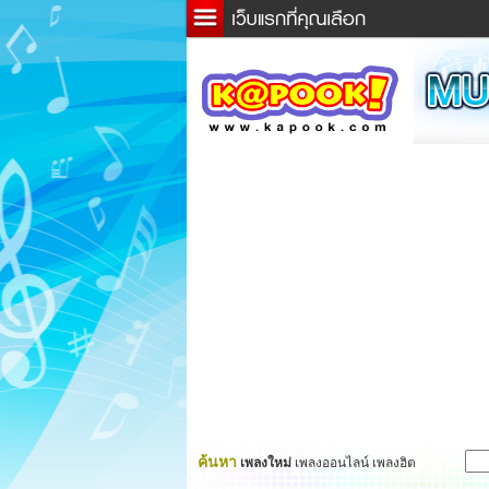
ข่าว
ละค
เกม
ตรว
ดูดว
ผู้ชา
แวะช
dicti
Twitt
ค้นหา
เพลงใหม่
เพลงออนไลน์ เพลงฮิต