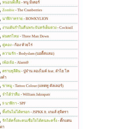
หนอนผีเสื้อ
- หนู มิเตอร์
Zombie
- The Cranberries
นาฬิกาทราย
- BOWKYLION
งานเต้นรำในคืนพระจันทร์เต็มดวง
- Cocktail
ฝนตกไหม
- Three Man Down
คู่คอง
- ก้อง ห้วยไร่
ความรัก
- Bodyslam (บอดี้สแลม)
เพ้อเจ้อ
- Alarm9
ตราบธุลีดิน
- ปู่จ๋าน ลองไมค์ feat. ลำไย ไห
งคำ
ขาหมู
- Tattoo Colour (แทตทู คัลเลอร์)
จำได้ว่าลืม
- William Jakrapatr
9 นาฬิกา
- SPF
ทิ้งกันไม่ได้หรอก
- JSPKK ft. เกมส์ สุจิตรา
รักได้ครั้งละคนเชื่อใจได้คนละครั้ง
- ตั๊กแตน
ดา