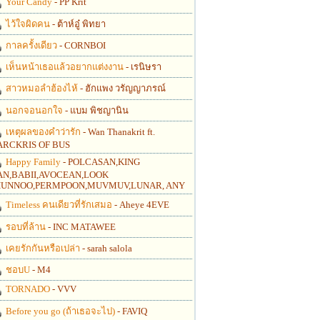
Your Candy
- PP Krit
ไว้ใจผิดคน
- ต้าห์อู๋ พิทยา
กาลครั้งเดียว
- CORNBOI
เห็นหน้าเธอแล้วอยากแต่งงาน
- เรนิษรา
สาวหมอลำฮ้องไห้
- ฮักแพง วรัญญาภรณ์
นอกจอนอกใจ
- แบม พิชญานิน
เหตุผลของคำว่ารัก
- Wan Thanakrit ft.
RCKRIS OF BUS
Happy Family
- POLCASAN,KING
N,BABII,AVOCEAN,LOOK
UNNOO,PERMPOON,MUVMUV,LUNAR, ANY
Timeless คนเดียวที่รักเสมอ
- Aheye 4EVE
รอบที่ล้าน
- INC MATAWEE
เคยรักกันหรือเปล่า
- sarah salola
ชอบU
- M4
TORNADO
- VVV
Before you go (ถ้าเธอจะไป)
- FAVIQ