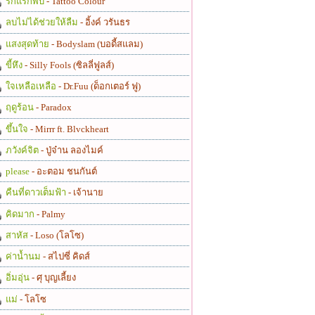
รักแรกพบ
- Tattoo Colour
ลบไม่ได้ช่วยให้ลืม
- อิ้งค์ วรันธร
แสงสุดท้าย
- Bodyslam (บอดี้สแลม)
ขี้หึง
- Silly Fools (ซิลลี่ฟูลส์)
ใจเหลือเหลือ
- Dr.Fuu (ด็อกเตอร์ ฟู)
ฤดูร้อน
- Paradox
ขึ้นใจ
- Mirrr ft. Blvckheart
ภวังค์จิต
- ปู่จ๋าน ลองไมค์
please
- อะตอม ชนกันต์
คืนที่ดาวเต็มฟ้า
- เจ้านาย
คิดมาก
- Palmy
สาหัส
- Loso (โลโซ)
ค่าน้ำนม
- สไปซี่ คิดส์
อิ่มอุ่น
- ศุ บุญเลี้ยง
แม่
- โลโซ