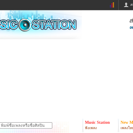
ส
ด่วน
ข่าวสั้น
ข่าวดารา
ร
หนังใหม่
ฟังเพลง
หมากรุกไทย
แชทหมากฮอส
จหวย
ผู้หญิง
แต่งงาน
ง
ทำนายฝัน
สุขภาพ
ย
ผลบอล
บ้านและการตกแต
ิมแวะพัก
กลอน
iCare
onary
เช็คความเร็วเน็ต
iPhone
er
อินสตาแกรมดารา
MSN
Music Station
New M
ฟังเพลง
เพลงใหม