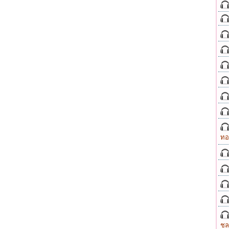
ทอ
ชล