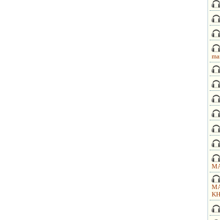
ma
MA
MA
KH