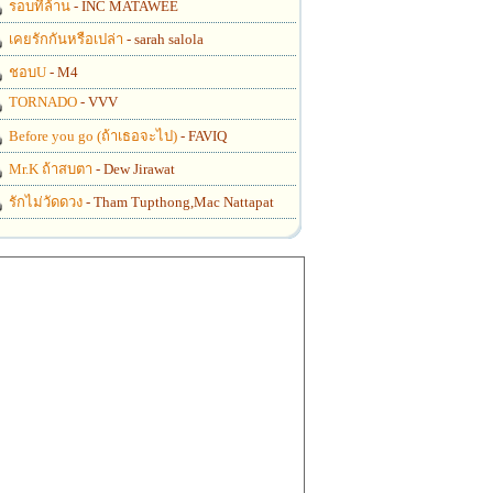
รอบที่ล้าน
- INC MATAWEE
เคยรักกันหรือเปล่า
- sarah salola
ชอบU
- M4
TORNADO
- VVV
Before you go (ถ้าเธอจะไป)
- FAVIQ
Mr.K ถ้าสบตา
- Dew Jirawat
รักไม่วัดดวง
- Tham Tupthong,Mac Nattapat