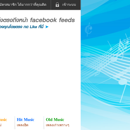
มัครสมาชิก ได้มากกว่าที่คุณคิด
เข้าระบบ
เข้าระบบด้วย User Kapook
ดูทีวี
ฟังวิทยุออนไลน์
Email
Glitter
Password
แม่และเด็ก
สัตว์เลี้ยง
่ง
ท่องเที่ยว
การศึกษา
เข้าระบบด้วย Facebook
Facebook
usic
Hit Music
Old Music
่
เพลงฮิต
เพลงเก่าเพราะๆ