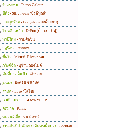
รักแรกพบ
- Tattoo Colour
ขี้หึง
- Silly Fools (ซิลลี่ฟูลส์)
แสงสุดท้าย
- Bodyslam (บอดี้สแลม)
ใจเหลือเหลือ
- Dr.Fuu (ด็อกเตอร์ ฟู)
พรปีใหม่
- รวมศิลปิน
ฤดูร้อน
- Paradox
ขึ้นใจ
- Mirrr ft. Blvckheart
ภวังค์จิต
- ปู่จ๋าน ลองไมค์
คืนที่ดาวเต็มฟ้า
- เจ้านาย
please
- อะตอม ชนกันต์
สาหัส
- Loso (โลโซ)
นาฬิกาทราย
- BOWKYLION
คิดมาก
- Palmy
หนอนผีเสื้อ
- หนู มิเตอร์
งานเต้นรำในคืนพระจันทร์เต็มดวง
- Cocktail