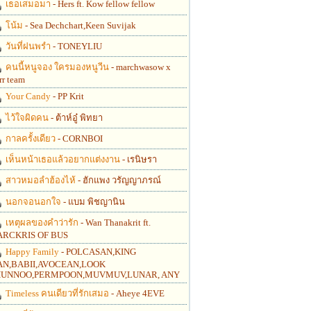
เธอเสมอมา
- Hers ft. Kow fellow fellow
โน้ม
- Sea Dechchart,Keen Suvijak
วันที่ฝนพรำ
- TONEYLIU
คนนี้หนูจอง ใครมองหนูวีน
- marchwasow x
rr team
Your Candy
- PP Krit
ไว้ใจผิดคน
- ต้าห์อู๋ พิทยา
กาลครั้งเดียว
- CORNBOI
เห็นหน้าเธอแล้วอยากแต่งงาน
- เรนิษรา
สาวหมอลำฮ้องไห้
- ฮักแพง วรัญญาภรณ์
นอกจอนอกใจ
- แบม พิชญานิน
เหตุผลของคำว่ารัก
- Wan Thanakrit ft.
RCKRIS OF BUS
Happy Family
- POLCASAN,KING
N,BABII,AVOCEAN,LOOK
UNNOO,PERMPOON,MUVMUV,LUNAR, ANY
Timeless คนเดียวที่รักเสมอ
- Aheye 4EVE