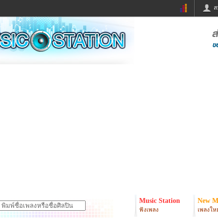
ส
ด่วน
ข่าวสั้น
ข่าวดารา
ร
หนังใหม่
ฟังเพลง
หมากรุกไทย
แชทหมากฮอส
จหวย
ผู้หญิง
แต่งงาน
ง
ทำนายฝัน
สุขภาพ
ย
ผลบอล
บ้านและการตกแต
ิมแวะพัก
กลอน
iCare
onary
เช็คความเร็วเน็ต
iPhone
er
อินสตาแกรมดารา
MSN
Music Station
New M
ฟังเพลง
เพลงใหม