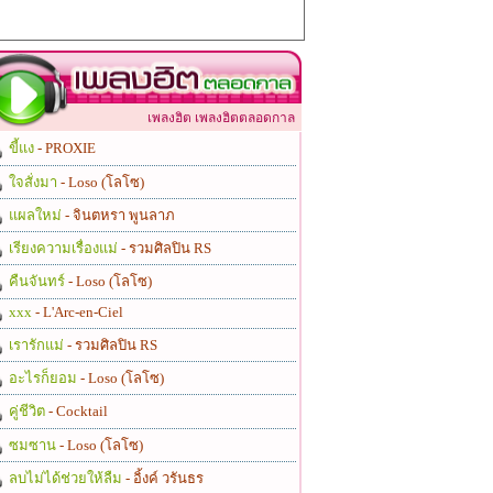
เพลงฮิต เพลงฮิตตลอดกาล
ขี้แง
- PROXIE
ใจสั่งมา
- Loso (โลโซ)
แผลใหม่
- จินตหรา พูนลาภ
เรียงความเรื่องแม่
- รวมศิลปิน RS
คืนจันทร์
- Loso (โลโซ)
xxx
- L'Arc-en-Ciel
เรารักแม่
- รวมศิลปิน RS
อะไรก็ยอม
- Loso (โลโซ)
คู่ชีวิต
- Cocktail
ซมซาน
- Loso (โลโซ)
ลบไม่ได้ช่วยให้ลืม
- อิ้งค์ วรันธร