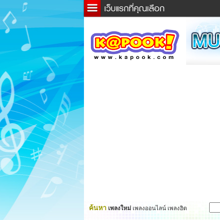
ข่าว
ละค
เกม
ตรว
ดูดว
ผู้ชา
แวะช
dicti
Twitt
ค้นหา
เพลงใหม่
เพลงออนไลน์ เพลงฮิต