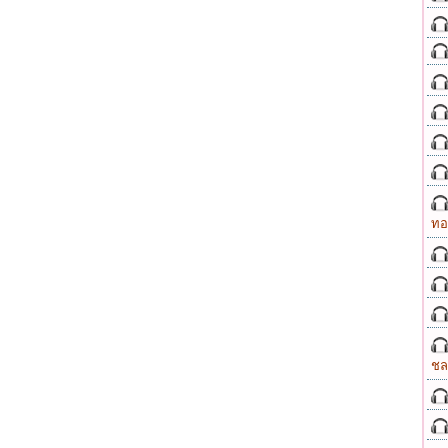
ทอ
ชล