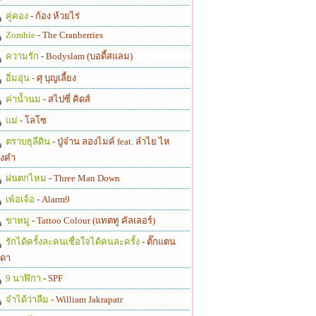
คู่คอง
- ก้อง ห้วยไร่
Zombie
- The Cranberries
ความรัก
- Bodyslam (บอดี้สแลม)
อิ่มอุ่น
- ศุ บุญเลี้ยง
ค่าน้ำนม
- สไปซี่ คิดส์
แม่
- โลโซ
ตราบธุลีดิน
- ปู่จ๋าน ลองไมค์ feat. ลำไย ไห
งคำ
ฝนตกไหม
- Three Man Down
เพ้อเจ้อ
- Alarm9
ขาหมู
- Tattoo Colour (แทตทู คัลเลอร์)
รักได้ครั้งละคนเชื่อใจได้คนละครั้ง
- ตั๊กแตน
ดา
9 นาฬิกา
- SPF
จำได้ว่าลืม
- William Jakrapatr