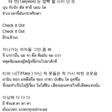
태 연(Taeyeon) 눈 깜빡 할 사이 넌 또
นุน กับปัก ฮัล ซาอี นอน โต
ช่วงเวลาที่ฉันกระพริบตา
Check it Out
Check it Out
อีกแล้วนะ
지나가는 여자들 그만 좀 봐
จี นากานึน นอ จา ดึล คือมัน จม บวา
หยุดจ้องมองผู้หญิงที่ผ่านไปมาสักที
티파 니(Tiffany ) 아닌 척 못들은 척 가시 박힌 코웃음
อานิน ชอก มทดึลรึล ชอก กาซา บักฮิน โค อุทซึม
ที่เธอทำเป็นไม่รู้เรื่อง ไม่ได้ยิน เสียงถอนหายใจที่เสียดแทงนั่น
이상해 다 다 다
อี ซังแฮ ดา ดา ดา
มันแปลก แปลกทุกอย่างเลย