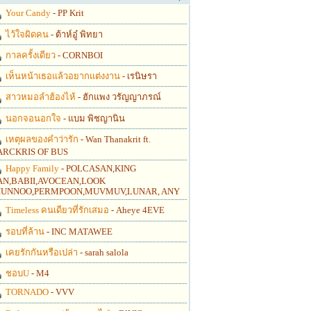
Your Candy
- PP Krit
ไว้ใจผิดคน
- ต้าห์อู๋ พิทยา
กาลครั้งเดียว
- CORNBOI
เห็นหน้าเธอแล้วอยากแต่งงาน
- เรนิษรา
สาวหมอลำฮ้องไห้
- ฮักแพง วรัญญาภรณ์
นอกจอนอกใจ
- แบม พิชญานิน
เหตุผลของคำว่ารัก
- Wan Thanakrit ft.
RCKRIS OF BUS
Happy Family
- POLCASAN,KING
N,BABII,AVOCEAN,LOOK
UNNOO,PERMPOON,MUVMUV,LUNAR, ANY
Timeless คนเดียวที่รักเสมอ
- Aheye 4EVE
รอบที่ล้าน
- INC MATAWEE
เคยรักกันหรือเปล่า
- sarah salola
ชอบU
- M4
TORNADO
- VVV