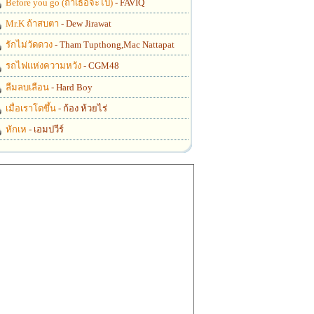
Before you go (ถ้าเธอจะไป)
- FAVIQ
Mr.K ถ้าสบตา
- Dew Jirawat
รักไม่วัดดวง
- Tham Tupthong,Mac Nattapat
รถไฟแห่งความหวัง
- CGM48
ลืมลบเลือน
- Hard Boy
เมื่อเราโตขึ้น
- ก้อง ห้วยไร่
หักเห
- เอมปวีร์