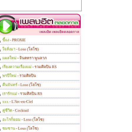
เพลงฮิต เพลงฮิตตลอดกาล
ขี้แง
- PROXIE
ใจสั่งมา
- Loso (โลโซ)
แผลใหม่
- จินตหรา พูนลาภ
เรียงความเรื่องแม่
- รวมศิลปิน RS
พรปีใหม่
- รวมศิลปิน
คืนจันทร์
- Loso (โลโซ)
เรารักแม่
- รวมศิลปิน RS
xxx
- L'Arc-en-Ciel
คู่ชีวิต
- Cocktail
อะไรก็ยอม
- Loso (โลโซ)
ซมซาน
- Loso (โลโซ)