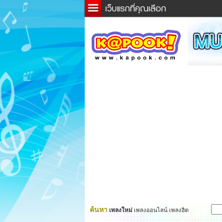
ข่าว
ละค
เกม
ตรว
ดูดว
ผู้ชา
แวะช
dicti
Twitt
ค้นหา
เพลงใหม่
เพลงออนไลน์ เพลงฮิต