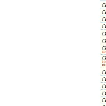
MA
MA
KH