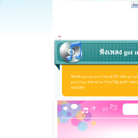
ฟังเพลง got 
ฟังเพลง got me good Ciara ดู MV เพลง got me
good Ciara หามานาน กว่าจะได้ดู ดู MV เพลง got
ออนไลน์