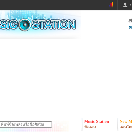
ส
ด่วน
ข่าวสั้น
ข่าวดารา
ร
หนังใหม่
ฟังเพลง
หมากรุกไทย
แชทหมากฮอส
จหวย
ผู้หญิง
แต่งงาน
ง
ทำนายฝัน
สุขภาพ
ย
ผลบอล
บ้านและการตกแต
ิมแวะพัก
กลอน
iCare
onary
เช็คความเร็วเน็ต
iPhone
er
อินสตาแกรมดารา
MSN
Music Station
New M
ฟังเพลง
เพลงใหม