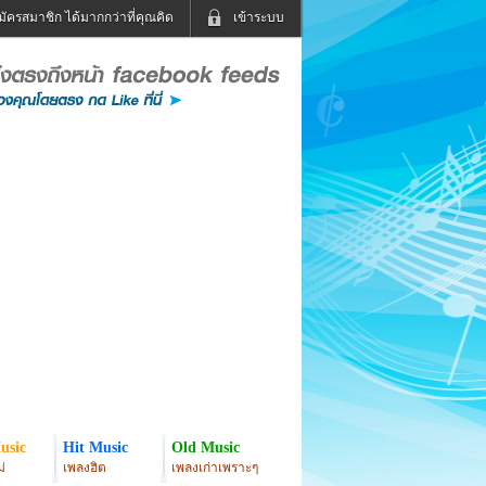
มัครสมาชิก ได้มากกว่าที่คุณคิด
เข้าระบบ
เข้าระบบด้วย User Kapook
ดูทีวี
ฟังวิทยุออนไลน์
Email
Glitter
Password
แม่และเด็ก
สัตว์เลี้ยง
่ง
ท่องเที่ยว
การศึกษา
เข้าระบบด้วย Facebook
Facebook
usic
Hit Music
Old Music
่
เพลงฮิต
เพลงเก่าเพราะๆ