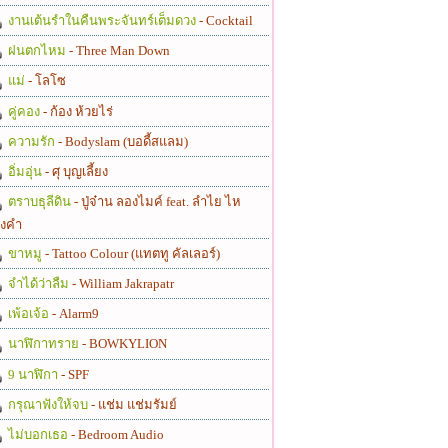
งานเต้นรำในคืนพระจันทร์เต็มดวง
- Cocktail
ฝนตกไหม
- Three Man Down
แม่
- โลโซ
คู่คอง
- ก้อง ห้วยไร่
ความรัก
- Bodyslam (บอดี้สแลม)
อิ่มอุ่น
- ศุ บุญเลี้ยง
ตราบธุลีดิน
- ปู่จ๋าน ลองไมค์ feat. ลำไย ไห
งคำ
ขาหมู
- Tattoo Colour (แทตทู คัลเลอร์)
จำได้ว่าลืม
- William Jakrapatr
เพ้อเจ้อ
- Alarm9
นาฬิกาทราย
- BOWKYLION
9 นาฬิกา
- SPF
กรุณาฟังให้จบ
- แช่ม แช่มรัมย์
ไม่บอกเธอ
- Bedroom Audio