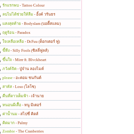
รักแรกพบ
- Tattoo Colour
ลบไม่ได้ช่วยให้ลืม
- อิ้งค์ วรันธร
แสงสุดท้าย
- Bodyslam (บอดี้สแลม)
ฤดูร้อน
- Paradox
ใจเหลือเหลือ
- Dr.Fuu (ด็อกเตอร์ ฟู)
ขี้หึง
- Silly Fools (ซิลลี่ฟูลส์)
ขึ้นใจ
- Mirrr ft. Blvckheart
ภวังค์จิต
- ปู่จ๋าน ลองไมค์
please
- อะตอม ชนกันต์
สาหัส
- Loso (โลโซ)
คืนที่ดาวเต็มฟ้า
- เจ้านาย
หนอนผีเสื้อ
- หนู มิเตอร์
ค่าน้ำนม
- สไปซี่ คิดส์
คิดมาก
- Palmy
Zombie
- The Cranberries