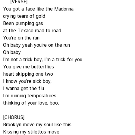
[VERSE]
You got a face like the Madonna
crying tears of gold
Been pumping gas
at the Texaco road to road
You’re on the run
Oh baby yeah you’re on the run
Oh baby
I’m not a trick boy, I’m a trick for you
You give me butterflies
heart skipping one two
I know you’re sick boy,
I wanna get the flu
I’m running temperatures
thinking of your love, boo.
[CHORUS]
Brooklyn move my soul like this
Kissing my stilettos move