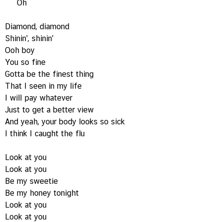
Oh
Diamond, diamond
Shinin', shinin'
Ooh boy
You so fine
Gotta be the finest thing
That I seen in my life
I will pay whatever
Just to get a better view
And yeah, your body looks so sick
I think I caught the flu
Look at you
Look at you
Be my sweetie
Be my honey tonight
Look at you
Look at you