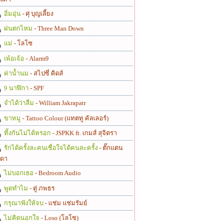
อิ่มอุ่น
- ศุ บุญเลี้ยง
ฝนตกไหม
- Three Man Down
แม่
- โลโซ
เพ้อเจ้อ
- Alarm9
ค่าน้ำนม
- สไปซี่ คิดส์
9 นาฬิกา
- SPF
จำได้ว่าลืม
- William Jakrapatr
ขาหมู
- Tattoo Colour (แทตทู คัลเลอร์)
ทิ้งกันไม่ได้หรอก
- JSPKK ft. เกมส์ สุจิตรา
รักได้ครั้งละคนเชื่อใจได้คนละครั้ง
- ตั๊กแตน
ดา
ไม่บอกเธอ
- Bedroom Audio
พูดทำไม
- ตู่ ภพธร
กรุณาฟังให้จบ
- แช่ม แช่มรัมย์
ไม่คิดนอกใจ
- Loso (โลโซ)