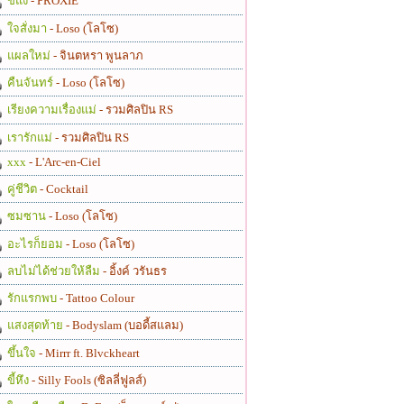
ขี้แง
- PROXIE
ใจสั่งมา
- Loso (โลโซ)
แผลใหม่
- จินตหรา พูนลาภ
คืนจันทร์
- Loso (โลโซ)
เรียงความเรื่องแม่
- รวมศิลปิน RS
เรารักแม่
- รวมศิลปิน RS
xxx
- L'Arc-en-Ciel
คู่ชีวิต
- Cocktail
ซมซาน
- Loso (โลโซ)
อะไรก็ยอม
- Loso (โลโซ)
ลบไม่ได้ช่วยให้ลืม
- อิ้งค์ วรันธร
รักแรกพบ
- Tattoo Colour
แสงสุดท้าย
- Bodyslam (บอดี้สแลม)
ขึ้นใจ
- Mirrr ft. Blvckheart
ขี้หึง
- Silly Fools (ซิลลี่ฟูลส์)