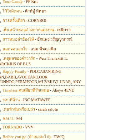
Your Candy
- PP Krit
ไว้ใจผิดคน
- ต้าห์อู๋ พิทยา
กาลครั้งเดียว
- CORNBOI
เห็นหน้าเธอแล้วอยากแต่งงาน
- เรนิษรา
สาวหมอลำฮ้องไห้
- ฮักแพง วรัญญาภรณ์
นอกจอนอกใจ
- แบม พิชญานิน
เหตุผลของคำว่ารัก
- Wan Thanakrit ft.
RCKRIS OF BUS
Happy Family
- POLCASAN,KING
N,BABII,AVOCEAN,LOOK
UNNOO,PERMPOON,MUVMUV,LUNAR, ANY
Timeless คนเดียวที่รักเสมอ
- Aheye 4EVE
รอบที่ล้าน
- INC MATAWEE
เคยรักกันหรือเปล่า
- sarah salola
ชอบU
- M4
TORNADO
- VVV
Before you go (ถ้าเธอจะไป)
- FAVIQ