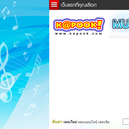
ข่าว
ละค
เกม
ตรว
ดูดว
ผู้ชา
แวะช
dicti
Twitt
ค้นหา
เพลงใหม่
เพลงออนไลน์ เพลงฮิต