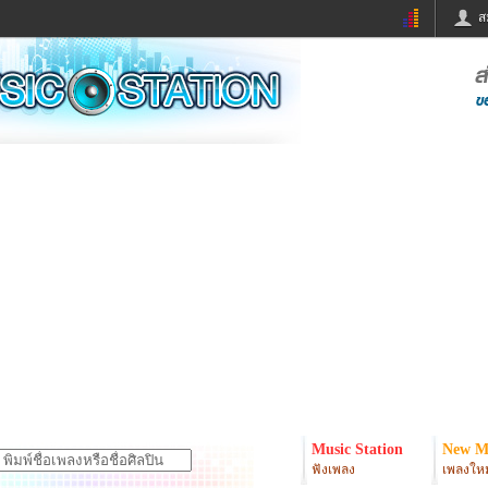
ส
ด่วน
ข่าวสั้น
ข่าวดารา
ร
หนังใหม่
ฟังเพลง
หมากรุกไทย
แชทหมากฮอส
จหวย
ผู้หญิง
แต่งงาน
ง
ทำนายฝัน
สุขภาพ
ย
ผลบอล
บ้านและการตกแต
ิมแวะพัก
กลอน
iCare
onary
เช็คความเร็วเน็ต
iPhone
er
อินสตาแกรมดารา
MSN
Music Station
New M
ฟังเพลง
เพลงใหม