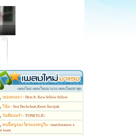
เพลงใหม่ เพลงใหม่มาแรง เพลงใหม่ล่าสุด
เธอเสมอมา
- Hers ft. Kow fellow fellow
โน้ม
- Sea Dechchart,Keen Suvijak
วันที่ฝนพรำ
- TONEYLIU
คนนี้หนูจอง ใครมองหนูวีน
- marchwasow x
rr team