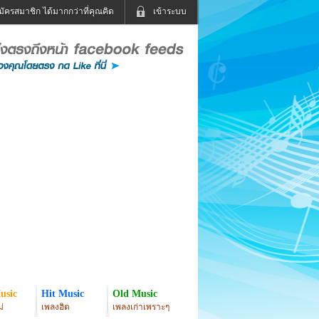
มัครสมาชิก ได้มากกว่าที่คุณคิด
เข้าระบบ
เข้าระบบด้วย User Kapook
ดูทีวี
ฟังวิทยุออนไลน์
Email
Glitter
Password
แม่และเด็ก
สัตว์เลี้ยง
่ง
ท่องเที่ยว
การศึกษา
เข้าระบบด้วย Facebook
Facebook
usic
Hit Music
Old Music
่
เพลงฮิต
เพลงเก่าเพราะๆ