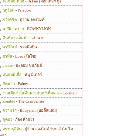
ใจเหลือเหลือ
- Dr.Fuu (ด็อกเตอร์ ฟู)
ฤดูร้อน
- Paradox
ภวังค์จิต
- ปู่จ๋าน ลองไมค์
นาฬิกาทราย
- BOWKYLION
คืนที่ดาวเต็มฟ้า
- เจ้านาย
พรปีใหม่
- รวมศิลปิน
สาหัส
- Loso (โลโซ)
please
- อะตอม ชนกันต์
หนอนผีเสื้อ
- หนู มิเตอร์
คิดมาก
- Palmy
งานเต้นรำในคืนพระจันทร์เต็มดวง
- Cocktail
Zombie
- The Cranberries
ความรัก
- Bodyslam (บอดี้สแลม)
คู่คอง
- ก้อง ห้วยไร่
ตราบธุลีดิน
- ปู่จ๋าน ลองไมค์ feat. ลำไย ไห
งคำ