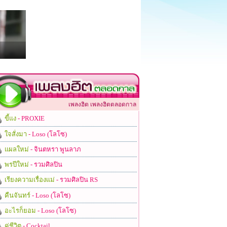
เพลงฮิต เพลงฮิตตลอดกาล
ขี้แง
- PROXIE
ใจสั่งมา
- Loso (โลโซ)
แผลใหม่
- จินตหรา พูนลาภ
พรปีใหม่
- รวมศิลปิน
เรียงความเรื่องแม่
- รวมศิลปิน RS
คืนจันทร์
- Loso (โลโซ)
อะไรก็ยอม
- Loso (โลโซ)
คู่ชีวิต
- Cocktail