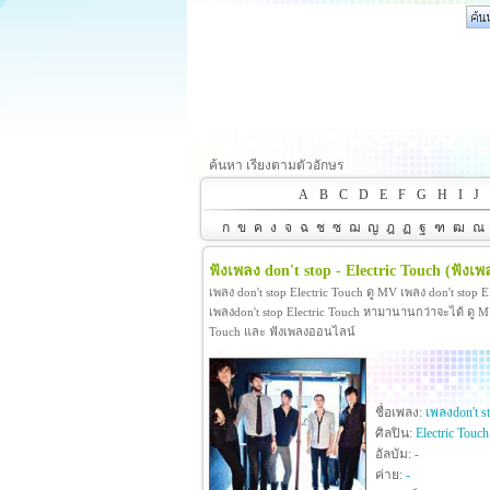
ค้นหา เรียงตามตัวอักษร
A
B
C
D
E
F
G
H
I
J
ก
ข
ค
ง
จ
ฉ
ช
ซ
ฌ
ญ
ฎ
ฏ
ฐ
ฑ
ฒ
ณ
ฟังเพลง don't stop - Electric Touch
(ฟังเพ
เพลง don't stop Electric Touch ดู MV เพลง don't stop
เพลงdon't stop Electric Touch หามานานกว่าจะได้ ดู MV เพ
Touch และ ฟังเพลงออนไลน์
ชื่อเพลง:
เพลงdon't s
ศิลปิน:
Electric Touch
อัลบัม:
-
ค่าย:
-