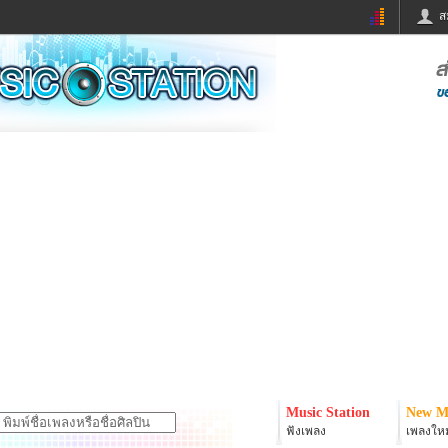
ส
ด่วน
ข่าวสั้น
ข่าวดารา
ร
หนังใหม่
ฟังเพลง
หมากรุกไทย
แชทหมากฮอส
จหวย
ผู้หญิง
แต่งงาน
ง
ทำนายฝัน
สุขภาพ
ย
ผลบอล
บ้านและการตกแต
ิมแวะพัก
กลอน
iCare
onary
เช็คความเร็วเน็ต
iPhone
er
อินสตาแกรมดารา
MSN
Music Station
New M
ฟังเพลง
เพลงใหม