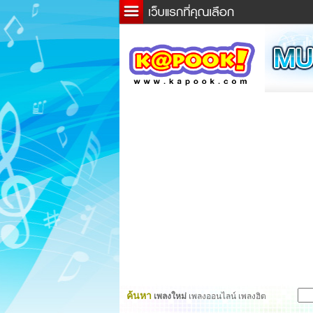
ข่าว
ละค
เกม
ตรว
ดูดว
ผู้ชา
แวะช
dicti
Twitt
ค้นหา
เพลงใหม่
เพลงออนไลน์ เพลงฮิต