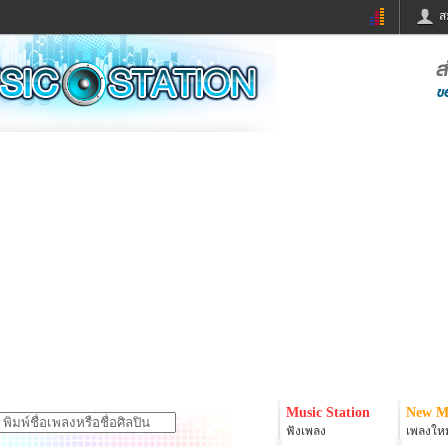
ส
ด่วน
ข่าวสั้น
ข่าวดารา
ร
หนังใหม่
ฟังเพลง
หมากรุกไทย
แชทหมากฮอส
จหวย
ผู้หญิง
แต่งงาน
ง
ทำนายฝัน
สุขภาพ
ย
ผลบอล
บ้านและการตกแต
ิมแวะพัก
กลอน
iCare
onary
เช็คความเร็วเน็ต
iPhone
er
อินสตาแกรมดารา
MSN
Music Station
New M
ฟังเพลง
เพลงใหม