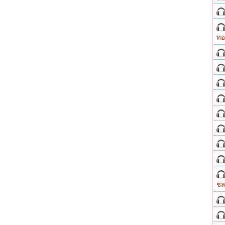
ทอ
ชล