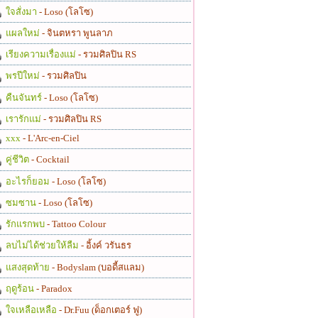
ใจสั่งมา
- Loso (โลโซ)
แผลใหม่
- จินตหรา พูนลาภ
เรียงความเรื่องแม่
- รวมศิลปิน RS
พรปีใหม่
- รวมศิลปิน
คืนจันทร์
- Loso (โลโซ)
เรารักแม่
- รวมศิลปิน RS
xxx
- L'Arc-en-Ciel
คู่ชีวิต
- Cocktail
อะไรก็ยอม
- Loso (โลโซ)
ซมซาน
- Loso (โลโซ)
รักแรกพบ
- Tattoo Colour
ลบไม่ได้ช่วยให้ลืม
- อิ้งค์ วรันธร
แสงสุดท้าย
- Bodyslam (บอดี้สแลม)
ฤดูร้อน
- Paradox
ใจเหลือเหลือ
- Dr.Fuu (ด็อกเตอร์ ฟู)