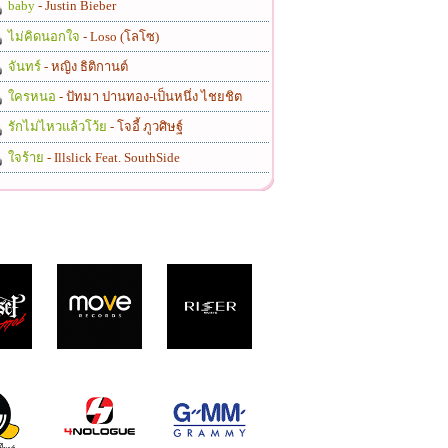
baby
- Justin Bieber
ไม่คิดนอกใจ
- Loso (โลโซ)
จันทร์
- หญิง ธิติกานต์
ใครหนอ
- ปัทมา ปานทอง-เป็นหนึ่ง ไชยชิต
รักไม่ไหวแล้วโว้ย
- โจอี้ ภูวศิษฐ์
ใจร้าย
- Illslick Feat. SouthSide