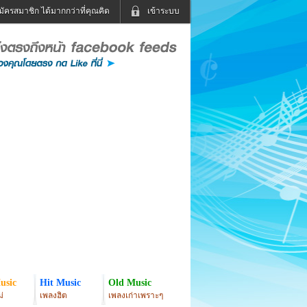
มัครสมาชิก ได้มากกว่าที่คุณคิด
เข้าระบบ
เข้าระบบด้วย User Kapook
ดูทีวี
ฟังวิทยุออนไลน์
Email
Glitter
Password
แม่และเด็ก
สัตว์เลี้ยง
่ง
ท่องเที่ยว
การศึกษา
เข้าระบบด้วย Facebook
Facebook
usic
Hit Music
Old Music
่
เพลงฮิต
เพลงเก่าเพราะๆ