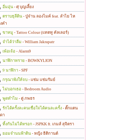
อิ่มอุ่น
- ศุ บุญเลี้ยง
ตราบธุลีดิน
- ปู่จ๋าน ลองไมค์ feat. ลำไย ไห
งคำ
ขาหมู
- Tattoo Colour (แทตทู คัลเลอร์)
จำได้ว่าลืม
- William Jakrapatr
เพ้อเจ้อ
- Alarm9
นาฬิกาทราย
- BOWKYLION
9 นาฬิกา
- SPF
กรุณาฟังให้จบ
- แช่ม แช่มรัมย์
ไม่บอกเธอ
- Bedroom Audio
พูดทำไม
- ตู่ ภพธร
รักได้ครั้งละคนเชื่อใจได้คนละครั้ง
- ตั๊กแตน
ดา
ทิ้งกันไม่ได้หรอก
- JSPKK ft. เกมส์ สุจิตรา
ยอมจำนนฟ้าดิน
- หญิง ธิติกานต์