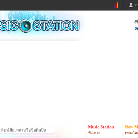
ส
ด่วน
ข่าวสั้น
ข่าวดารา
ร
หนังใหม่
ฟังเพลง
หมากรุกไทย
แชทหมากฮอส
จหวย
ผู้หญิง
แต่งงาน
ง
ทำนายฝัน
สุขภาพ
ย
ผลบอล
บ้านและการตกแต
ิมแวะพัก
กลอน
iCare
onary
เช็คความเร็วเน็ต
iPhone
er
อินสตาแกรมดารา
MSN
Music Station
New M
ฟังเพลง
เพลงใหม