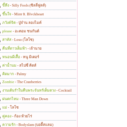
ขี้หึง
- Silly Fools (ซิลลี่ฟูลส์)
ขึ้นใจ
- Mirrr ft. Blvckheart
ภวังค์จิต
- ปู่จ๋าน ลองไมค์
please
- อะตอม ชนกันต์
สาหัส
- Loso (โลโซ)
คืนที่ดาวเต็มฟ้า
- เจ้านาย
หนอนผีเสื้อ
- หนู มิเตอร์
ค่าน้ำนม
- สไปซี่ คิดส์
คิดมาก
- Palmy
Zombie
- The Cranberries
งานเต้นรำในคืนพระจันทร์เต็มดวง
- Cocktail
ฝนตกไหม
- Three Man Down
แม่
- โลโซ
คู่คอง
- ก้อง ห้วยไร่
ความรัก
- Bodyslam (บอดี้สแลม)