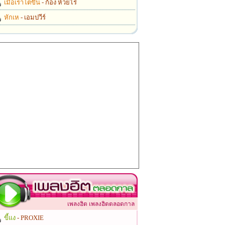
เมื่อเราโตขึ้น
- ก้อง ห้วยไร่
หักเห
- เอมปวีร์
เพลงฮิต เพลงฮิตตลอดกาล
ขี้แง
- PROXIE