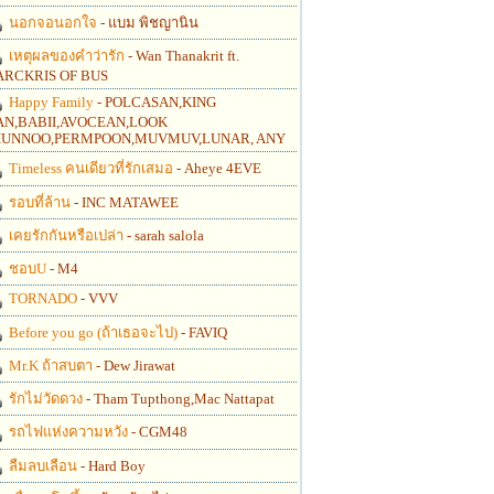
นอกจอนอกใจ
- แบม พิชญานิน
เหตุผลของคำว่ารัก
- Wan Thanakrit ft.
RCKRIS OF BUS
Happy Family
- POLCASAN,KING
N,BABII,AVOCEAN,LOOK
UNNOO,PERMPOON,MUVMUV,LUNAR, ANY
Timeless คนเดียวที่รักเสมอ
- Aheye 4EVE
รอบที่ล้าน
- INC MATAWEE
เคยรักกันหรือเปล่า
- sarah salola
ชอบU
- M4
TORNADO
- VVV
Before you go (ถ้าเธอจะไป)
- FAVIQ
Mr.K ถ้าสบตา
- Dew Jirawat
รักไม่วัดดวง
- Tham Tupthong,Mac Nattapat
รถไฟแห่งความหวัง
- CGM48
ลืมลบเลือน
- Hard Boy