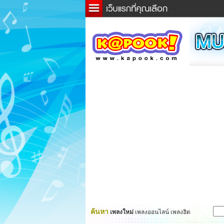
ข่าว
ละค
เกม
ตรว
ดูดว
ผู้ชา
แวะช
dicti
Twitt
ค้นหา
เพลงใหม่
เพลงออนไลน์ เพลงฮิต