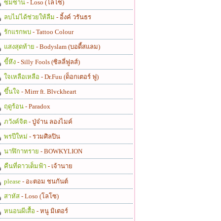
ซมซาน
- Loso (โลโซ)
ลบไม่ได้ช่วยให้ลืม
- อิ้งค์ วรันธร
รักแรกพบ
- Tattoo Colour
แสงสุดท้าย
- Bodyslam (บอดี้สแลม)
ขี้หึง
- Silly Fools (ซิลลี่ฟูลส์)
ใจเหลือเหลือ
- Dr.Fuu (ด็อกเตอร์ ฟู)
ขึ้นใจ
- Mirrr ft. Blvckheart
ฤดูร้อน
- Paradox
ภวังค์จิต
- ปู่จ๋าน ลองไมค์
พรปีใหม่
- รวมศิลปิน
นาฬิกาทราย
- BOWKYLION
คืนที่ดาวเต็มฟ้า
- เจ้านาย
please
- อะตอม ชนกันต์
สาหัส
- Loso (โลโซ)
หนอนผีเสื้อ
- หนู มิเตอร์