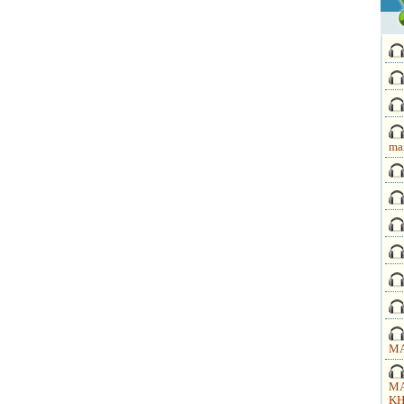
ma
MA
MA
KH