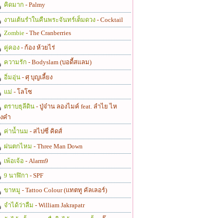
คิดมาก
- Palmy
งานเต้นรำในคืนพระจันทร์เต็มดวง
- Cocktail
Zombie
- The Cranberries
คู่คอง
- ก้อง ห้วยไร่
ความรัก
- Bodyslam (บอดี้สแลม)
อิ่มอุ่น
- ศุ บุญเลี้ยง
แม่
- โลโซ
ตราบธุลีดิน
- ปู่จ๋าน ลองไมค์ feat. ลำไย ไห
งคำ
ค่าน้ำนม
- สไปซี่ คิดส์
ฝนตกไหม
- Three Man Down
เพ้อเจ้อ
- Alarm9
9 นาฬิกา
- SPF
ขาหมู
- Tattoo Colour (แทตทู คัลเลอร์)
จำได้ว่าลืม
- William Jakrapatr