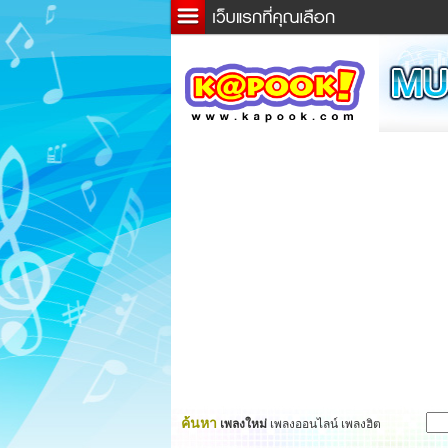
ข่าว
ละค
เกม
ตรว
ดูดว
ผู้ชา
แวะช
dicti
Twitt
ค้นหา
เพลงใหม่
เพลงออนไลน์ เพลงฮิต