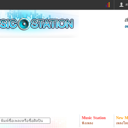
ส
ด่วน
ข่าวสั้น
ข่าวดารา
ร
หนังใหม่
ฟังเพลง
หมากรุกไทย
แชทหมากฮอส
จหวย
ผู้หญิง
แต่งงาน
ง
ทำนายฝัน
สุขภาพ
ย
ผลบอล
บ้านและการตกแต
ิมแวะพัก
กลอน
iCare
onary
เช็คความเร็วเน็ต
iPhone
er
อินสตาแกรมดารา
MSN
Music Station
New M
ฟังเพลง
เพลงใหม