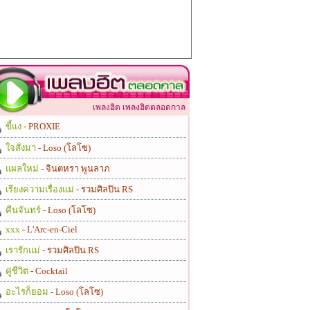
เพลงฮิต เพลงฮิตตลอดกาล
ขี้แง
- PROXIE
ใจสั่งมา
- Loso (โลโซ)
แผลใหม่
- จินตหรา พูนลาภ
เรียงความเรื่องแม่
- รวมศิลปิน RS
คืนจันทร์
- Loso (โลโซ)
xxx
- L'Arc-en-Ciel
เรารักแม่
- รวมศิลปิน RS
คู่ชีวิต
- Cocktail
อะไรก็ยอม
- Loso (โลโซ)