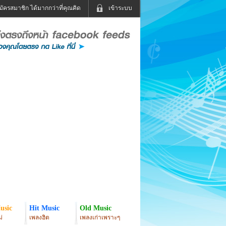
มัครสมาชิก ได้มากกว่าที่คุณคิด
เข้าระบบ
เข้าระบบด้วย User Kapook
ดูทีวี
ฟังวิทยุออนไลน์
Email
Glitter
Password
แม่และเด็ก
สัตว์เลี้ยง
่ง
ท่องเที่ยว
การศึกษา
เข้าระบบด้วย Facebook
Facebook
usic
Hit Music
Old Music
่
เพลงฮิต
เพลงเก่าเพราะๆ