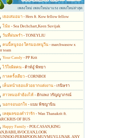
เพลงใหม่ เพลงใหม่มาแรง เพลงใหม่ล่าสุด
เธอเสมอมา
- Hers ft. Kow fellow fellow
โน้ม
- Sea Dechchart,Keen Suvijak
วันที่ฝนพรำ
- TONEYLIU
คนนี้หนูจอง ใครมองหนูวีน
- marchwasow x
rr team
Your Candy
- PP Krit
ไว้ใจผิดคน
- ต้าห์อู๋ พิทยา
กาลครั้งเดียว
- CORNBOI
เห็นหน้าเธอแล้วอยากแต่งงาน
- เรนิษรา
สาวหมอลำฮ้องไห้
- ฮักแพง วรัญญาภรณ์
นอกจอนอกใจ
- แบม พิชญานิน
เหตุผลของคำว่ารัก
- Wan Thanakrit ft.
RCKRIS OF BUS
Happy Family
- POLCASAN,KING
N,BABII,AVOCEAN,LOOK
UNNOO,PERMPOON,MUVMUV,LUNAR, ANY