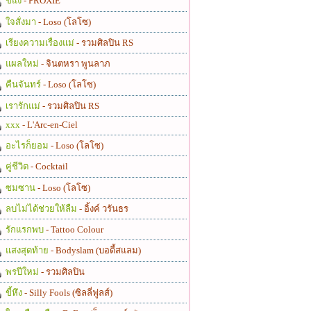
ขี้แง
- PROXIE
ใจสั่งมา
- Loso (โลโซ)
เรียงความเรื่องแม่
- รวมศิลปิน RS
แผลใหม่
- จินตหรา พูนลาภ
คืนจันทร์
- Loso (โลโซ)
เรารักแม่
- รวมศิลปิน RS
xxx
- L'Arc-en-Ciel
อะไรก็ยอม
- Loso (โลโซ)
คู่ชีวิต
- Cocktail
ซมซาน
- Loso (โลโซ)
ลบไม่ได้ช่วยให้ลืม
- อิ้งค์ วรันธร
รักแรกพบ
- Tattoo Colour
แสงสุดท้าย
- Bodyslam (บอดี้สแลม)
พรปีใหม่
- รวมศิลปิน
ขี้หึง
- Silly Fools (ซิลลี่ฟูลส์)