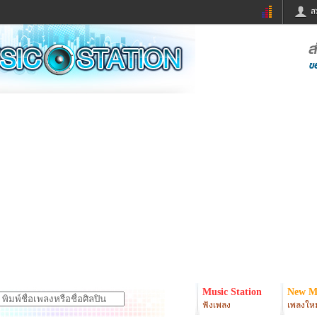
ส
ด่วน
ข่าวสั้น
ข่าวดารา
ร
หนังใหม่
ฟังเพลง
หมากรุกไทย
แชทหมากฮอส
จหวย
ผู้หญิง
แต่งงาน
ง
ทำนายฝัน
สุขภาพ
ย
ผลบอล
บ้านและการตกแต
ิมแวะพัก
กลอน
iCare
onary
เช็คความเร็วเน็ต
iPhone
er
อินสตาแกรมดารา
MSN
Music Station
New M
ฟังเพลง
เพลงใหม