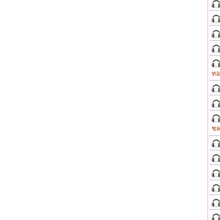
ทอ
ชล