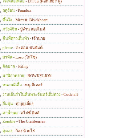
ใจเหลือเหลือ
- Dr.Fuu (ด็อกเตอร์ ฟู)
ฤดูร้อน
- Paradox
ขึ้นใจ
- Mirrr ft. Blvckheart
ภวังค์จิต
- ปู่จ๋าน ลองไมค์
คืนที่ดาวเต็มฟ้า
- เจ้านาย
please
- อะตอม ชนกันต์
สาหัส
- Loso (โลโซ)
คิดมาก
- Palmy
นาฬิกาทราย
- BOWKYLION
หนอนผีเสื้อ
- หนู มิเตอร์
งานเต้นรำในคืนพระจันทร์เต็มดวง
- Cocktail
อิ่มอุ่น
- ศุ บุญเลี้ยง
ค่าน้ำนม
- สไปซี่ คิดส์
Zombie
- The Cranberries
คู่คอง
- ก้อง ห้วยไร่