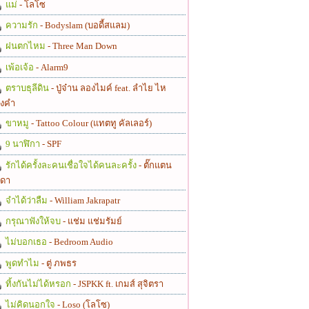
แม่
- โลโซ
ความรัก
- Bodyslam (บอดี้สแลม)
ฝนตกไหม
- Three Man Down
เพ้อเจ้อ
- Alarm9
ตราบธุลีดิน
- ปู่จ๋าน ลองไมค์ feat. ลำไย ไห
งคำ
ขาหมู
- Tattoo Colour (แทตทู คัลเลอร์)
9 นาฬิกา
- SPF
รักได้ครั้งละคนเชื่อใจได้คนละครั้ง
- ตั๊กแตน
ดา
จำได้ว่าลืม
- William Jakrapatr
กรุณาฟังให้จบ
- แช่ม แช่มรัมย์
ไม่บอกเธอ
- Bedroom Audio
พูดทำไม
- ตู่ ภพธร
ทิ้งกันไม่ได้หรอก
- JSPKK ft. เกมส์ สุจิตรา
ไม่คิดนอกใจ
- Loso (โลโซ)