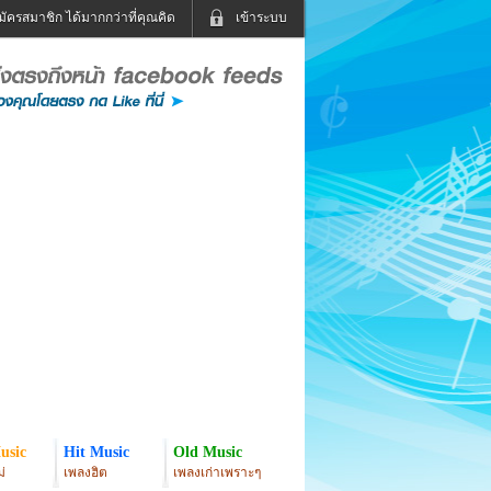
มัครสมาชิก ได้มากกว่าที่คุณคิด
เข้าระบบ
เข้าระบบด้วย User Kapook
ดูทีวี
ฟังวิทยุออนไลน์
Email
Glitter
Password
แม่และเด็ก
สัตว์เลี้ยง
่ง
ท่องเที่ยว
การศึกษา
เข้าระบบด้วย Facebook
Facebook
usic
Hit Music
Old Music
่
เพลงฮิต
เพลงเก่าเพราะๆ