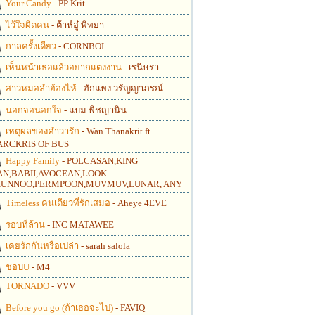
Your Candy
- PP Krit
ไว้ใจผิดคน
- ต้าห์อู๋ พิทยา
กาลครั้งเดียว
- CORNBOI
เห็นหน้าเธอแล้วอยากแต่งงาน
- เรนิษรา
สาวหมอลำฮ้องไห้
- ฮักแพง วรัญญาภรณ์
นอกจอนอกใจ
- แบม พิชญานิน
เหตุผลของคำว่ารัก
- Wan Thanakrit ft.
RCKRIS OF BUS
Happy Family
- POLCASAN,KING
N,BABII,AVOCEAN,LOOK
UNNOO,PERMPOON,MUVMUV,LUNAR, ANY
Timeless คนเดียวที่รักเสมอ
- Aheye 4EVE
รอบที่ล้าน
- INC MATAWEE
เคยรักกันหรือเปล่า
- sarah salola
ชอบU
- M4
TORNADO
- VVV
Before you go (ถ้าเธอจะไป)
- FAVIQ