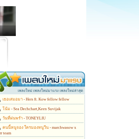
เพลงใหม่ เพลงใหม่มาแรง เพลงใหม่ล่าสุด
เธอเสมอมา
- Hers ft. Kow fellow fellow
โน้ม
- Sea Dechchart,Keen Suvijak
วันที่ฝนพรำ
- TONEYLIU
คนนี้หนูจอง ใครมองหนูวีน
- marchwasow x
rr team