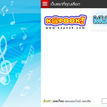
ข่าว
ละค
เกม
ตรว
ดูดว
ผู้ชา
แวะช
dicti
Twitt
ค้นหา
เพลงใหม่
เพลงออนไลน์ เพลงฮิต