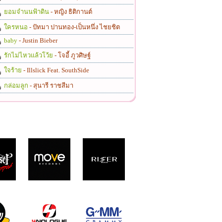
ยอมจำนนฟ้าดิน
- หญิง ธิติกานต์
ใครหนอ
- ปัทมา ปานทอง-เป็นหนึ่ง ไชยชิต
baby
- Justin Bieber
รักไม่ไหวแล้วโว้ย
- โจอี้ ภูวศิษฐ์
ใจร้าย
- Illslick Feat. SouthSide
กล่อมลูก
- สุนารี ราชสีมา