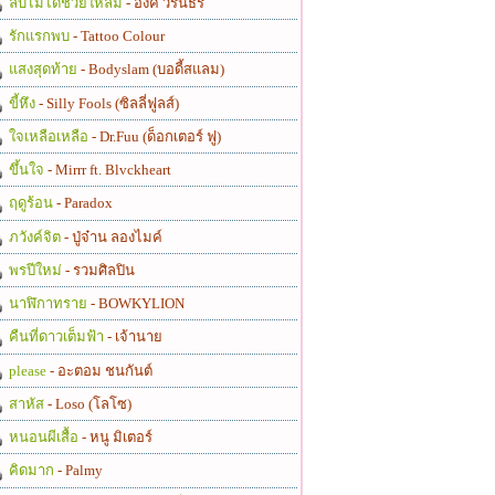
ลบไม่ได้ช่วยให้ลืม
- อิ้งค์ วรันธร
รักแรกพบ
- Tattoo Colour
แสงสุดท้าย
- Bodyslam (บอดี้สแลม)
ขี้หึง
- Silly Fools (ซิลลี่ฟูลส์)
ใจเหลือเหลือ
- Dr.Fuu (ด็อกเตอร์ ฟู)
ขึ้นใจ
- Mirrr ft. Blvckheart
ฤดูร้อน
- Paradox
ภวังค์จิต
- ปู่จ๋าน ลองไมค์
พรปีใหม่
- รวมศิลปิน
นาฬิกาทราย
- BOWKYLION
คืนที่ดาวเต็มฟ้า
- เจ้านาย
please
- อะตอม ชนกันต์
สาหัส
- Loso (โลโซ)
หนอนผีเสื้อ
- หนู มิเตอร์
คิดมาก
- Palmy