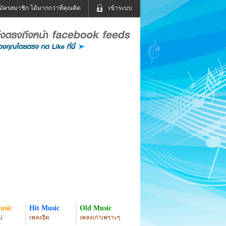
มัครสมาชิก ได้มากกว่าที่คุณคิด
เข้าระบบ
เข้าระบบด้วย User Kapook
ดูทีวี
ฟังวิทยุออนไลน์
Email
Glitter
Password
แม่และเด็ก
สัตว์เลี้ยง
่ง
ท่องเที่ยว
การศึกษา
เข้าระบบด้วย Facebook
Facebook
usic
Hit Music
Old Music
่
เพลงฮิต
เพลงเก่าเพราะๆ