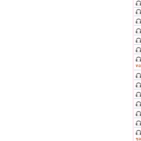
ทอ
ชล