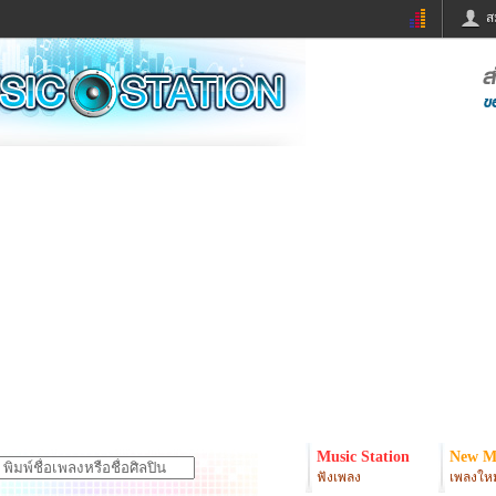
ส
ด่วน
ข่าวสั้น
ข่าวดารา
ร
หนังใหม่
ฟังเพลง
หมากรุกไทย
แชทหมากฮอส
จหวย
ผู้หญิง
แต่งงาน
ง
ทำนายฝัน
สุขภาพ
ย
ผลบอล
บ้านและการตกแต
ิมแวะพัก
กลอน
iCare
onary
เช็คความเร็วเน็ต
iPhone
er
อินสตาแกรมดารา
MSN
Music Station
New M
ฟังเพลง
เพลงใหม