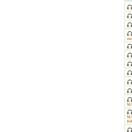
ma
MA
MA
KH