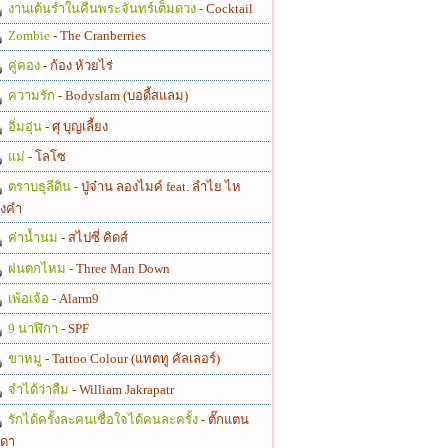
งานเต้นรำในคืนพระจันทร์เต็มดวง
- Cocktail
Zombie
- The Cranberries
คู่คอง
- ก้อง ห้วยไร่
ความรัก
- Bodyslam (บอดี้สแลม)
อิ่มอุ่น
- ศุ บุญเลี้ยง
แม่
- โลโซ
ตราบธุลีดิน
- ปู่จ๋าน ลองไมค์ feat. ลำไย ไห
งคำ
ค่าน้ำนม
- สไปซี่ คิดส์
ฝนตกไหม
- Three Man Down
เพ้อเจ้อ
- Alarm9
9 นาฬิกา
- SPF
ขาหมู
- Tattoo Colour (แทตทู คัลเลอร์)
จำได้ว่าลืม
- William Jakrapatr
รักได้ครั้งละคนเชื่อใจได้คนละครั้ง
- ตั๊กแตน
ดา