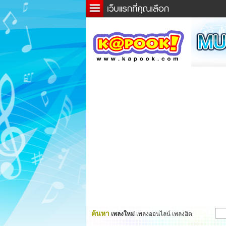
ข่าว
ละค
เกม
ตรว
ดูดว
ผู้ชา
แวะช
dicti
Twitt
ค้นหา
เพลงใหม่
เพลงออนไลน์ เพลงฮิต