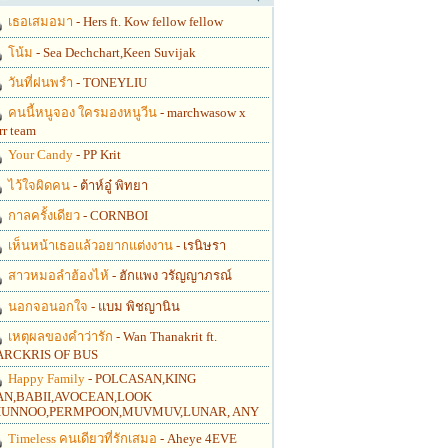
เธอเสมอมา
- Hers ft. Kow fellow fellow
โน้ม
- Sea Dechchart,Keen Suvijak
วันที่ฝนพรำ
- TONEYLIU
คนนี้หนูจอง ใครมองหนูวีน
- marchwasow x
rr team
Your Candy
- PP Krit
ไว้ใจผิดคน
- ต้าห์อู๋ พิทยา
กาลครั้งเดียว
- CORNBOI
เห็นหน้าเธอแล้วอยากแต่งงาน
- เรนิษรา
สาวหมอลำฮ้องไห้
- ฮักแพง วรัญญาภรณ์
นอกจอนอกใจ
- แบม พิชญานิน
เหตุผลของคำว่ารัก
- Wan Thanakrit ft.
RCKRIS OF BUS
Happy Family
- POLCASAN,KING
N,BABII,AVOCEAN,LOOK
UNNOO,PERMPOON,MUVMUV,LUNAR, ANY
Timeless คนเดียวที่รักเสมอ
- Aheye 4EVE