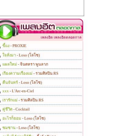
เพลงฮิต เพลงฮิตตลอดกาล
ขี้แง
- PROXIE
ใจสั่งมา
- Loso (โลโซ)
แผลใหม่
- จินตหรา พูนลาภ
เรียงความเรื่องแม่
- รวมศิลปิน RS
คืนจันทร์
- Loso (โลโซ)
xxx
- L'Arc-en-Ciel
เรารักแม่
- รวมศิลปิน RS
คู่ชีวิต
- Cocktail
อะไรก็ยอม
- Loso (โลโซ)
ซมซาน
- Loso (โลโซ)