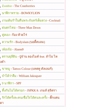
Zombie
- The Cranberries
นาฬิกาทราย
- BOWKYLION
งานเต้นรำในคืนพระจันทร์เต็มดวง
- Cocktail
ฝนตกไหม
- Three Man Down
คู่คอง
- ก้อง ห้วยไร่
ความรัก
- Bodyslam (บอดี้สแลม)
เพ้อเจ้อ
- Alarm9
ตราบธุลีดิน
- ปู่จ๋าน ลองไมค์ feat. ลำไย ไห
งคำ
ขาหมู
- Tattoo Colour (แทตทู คัลเลอร์)
จำได้ว่าลืม
- William Jakrapatr
9 นาฬิกา
- SPF
ทิ้งกันไม่ได้หรอก
- JSPKK ft. เกมส์ สุจิตรา
รักได้ครั้งละคนเชื่อใจได้คนละครั้ง
- ตั๊กแตน
ดา