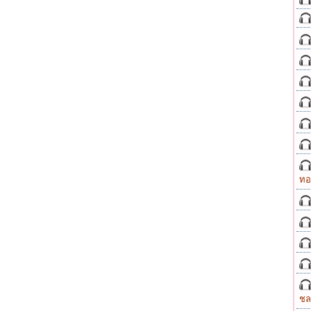
ทอ
ชล