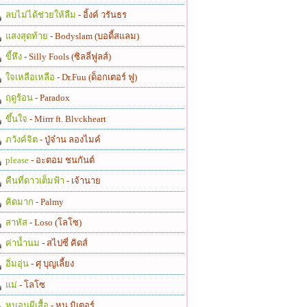
ลบไม่ได้ช่วยให้ลืม
- อิ้งค์ วรันธร
แสงสุดท้าย
- Bodyslam (บอดี้สแลม)
ขี้หึง
- Silly Fools (ซิลลี่ฟูลส์)
ใจเหลือเหลือ
- Dr.Fuu (ด็อกเตอร์ ฟู)
ฤดูร้อน
- Paradox
ขึ้นใจ
- Mirrr ft. Blvckheart
ภวังค์จิต
- ปู่จ๋าน ลองไมค์
please
- อะตอม ชนกันต์
คืนที่ดาวเต็มฟ้า
- เจ้านาย
คิดมาก
- Palmy
สาหัส
- Loso (โลโซ)
ค่าน้ำนม
- สไปซี่ คิดส์
อิ่มอุ่น
- ศุ บุญเลี้ยง
แม่
- โลโซ
หนอนผีเสื้อ
- หนู มิเตอร์