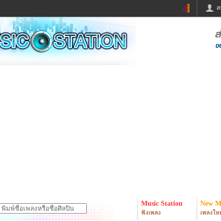
ส
ด่วน
ข่าวสั้น
ข่าวดารา
ร
หนังใหม่
ฟังเพลง
หมากรุกไทย
แชทหมากฮอส
จหวย
ผู้หญิง
แต่งงาน
ง
ทำนายฝัน
สุขภาพ
ย
ผลบอล
บ้านและการตกแต
ิมแวะพัก
กลอน
iCare
onary
เช็คความเร็วเน็ต
iPhone
er
อินสตาแกรมดารา
MSN
Music Station
New M
ฟังเพลง
เพลงใหม