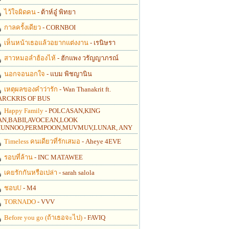
ไว้ใจผิดคน
- ต้าห์อู๋ พิทยา
กาลครั้งเดียว
- CORNBOI
เห็นหน้าเธอแล้วอยากแต่งงาน
- เรนิษรา
สาวหมอลำฮ้องไห้
- ฮักแพง วรัญญาภรณ์
นอกจอนอกใจ
- แบม พิชญานิน
เหตุผลของคำว่ารัก
- Wan Thanakrit ft.
RCKRIS OF BUS
Happy Family
- POLCASAN,KING
N,BABII,AVOCEAN,LOOK
UNNOO,PERMPOON,MUVMUV,LUNAR, ANY
Timeless คนเดียวที่รักเสมอ
- Aheye 4EVE
รอบที่ล้าน
- INC MATAWEE
เคยรักกันหรือเปล่า
- sarah salola
ชอบU
- M4
TORNADO
- VVV
Before you go (ถ้าเธอจะไป)
- FAVIQ