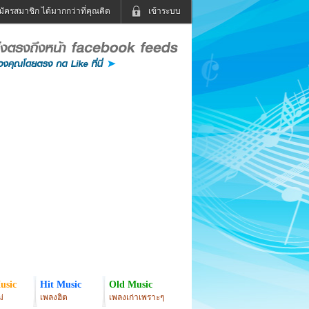
มัครสมาชิก ได้มากกว่าที่คุณคิด
เข้าระบบ
เข้าระบบด้วย User Kapook
ดูทีวี
ฟังวิทยุออนไลน์
Email
Glitter
Password
แม่และเด็ก
สัตว์เลี้ยง
่ง
ท่องเที่ยว
การศึกษา
เข้าระบบด้วย Facebook
Facebook
usic
Hit Music
Old Music
่
เพลงฮิต
เพลงเก่าเพราะๆ