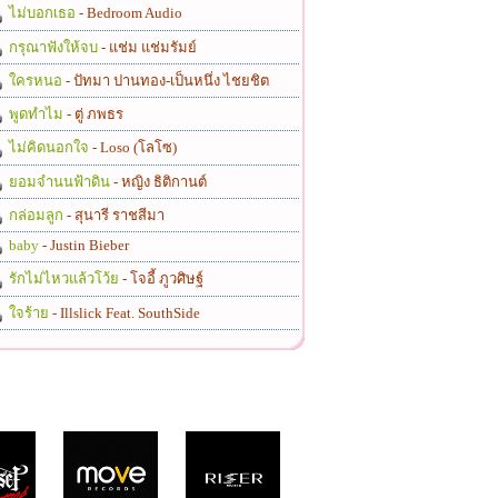
ไม่บอกเธอ
- Bedroom Audio
กรุณาฟังให้จบ
- แช่ม แช่มรัมย์
ใครหนอ
- ปัทมา ปานทอง-เป็นหนึ่ง ไชยชิต
พูดทำไม
- ตู่ ภพธร
ไม่คิดนอกใจ
- Loso (โลโซ)
ยอมจำนนฟ้าดิน
- หญิง ธิติกานต์
กล่อมลูก
- สุนารี ราชสีมา
baby
- Justin Bieber
รักไม่ไหวแล้วโว้ย
- โจอี้ ภูวศิษฐ์
ใจร้าย
- Illslick Feat. SouthSide