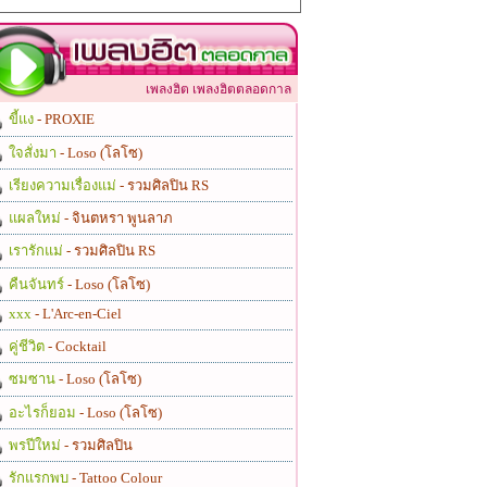
เพลงฮิต เพลงฮิตตลอดกาล
ขี้แง
- PROXIE
ใจสั่งมา
- Loso (โลโซ)
เรียงความเรื่องแม่
- รวมศิลปิน RS
แผลใหม่
- จินตหรา พูนลาภ
เรารักแม่
- รวมศิลปิน RS
คืนจันทร์
- Loso (โลโซ)
xxx
- L'Arc-en-Ciel
คู่ชีวิต
- Cocktail
ซมซาน
- Loso (โลโซ)
อะไรก็ยอม
- Loso (โลโซ)
พรปีใหม่
- รวมศิลปิน
รักแรกพบ
- Tattoo Colour