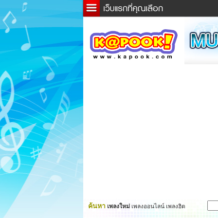
ข่าว
ละค
เกม
ตรว
ดูดว
ผู้ชา
แวะช
dicti
Twitt
ค้นหา
เพลงใหม่
เพลงออนไลน์ เพลงฮิต