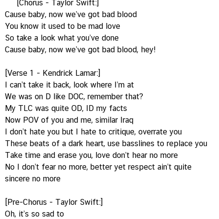
[Chorus - Taylor Swift:]
Cause baby, now we’ve got bad blood
You know it used to be mad love
So take a look what you’ve done
Cause baby, now we’ve got bad blood, hey!
[Verse 1 - Kendrick Lamar:]
I can’t take it back, look where I’m at
We was on D like DOC, remember that?
My TLC was quite OD, ID my facts
Now POV of you and me, similar Iraq
I don’t hate you but I hate to critique, overrate you
These beats of a dark heart, use basslines to replace you
Take time and erase you, love don’t hear no more
No I don’t fear no more, better yet respect ain’t quite
sincere no more
[Pre-Chorus - Taylor Swift:]
Oh, it’s so sad to