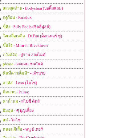
แสงสุดท้าย
- Bodyslam (บอดี้สแลม)
ฤดูร้อน
- Paradox
ขี้หึง
- Silly Fools (ซิลลี่ฟูลส์)
ใจเหลือเหลือ
- Dr.Fuu (ด็อกเตอร์ ฟู)
ขึ้นใจ
- Mirrr ft. Blvckheart
ภวังค์จิต
- ปู่จ๋าน ลองไมค์
please
- อะตอม ชนกันต์
คืนที่ดาวเต็มฟ้า
- เจ้านาย
สาหัส
- Loso (โลโซ)
คิดมาก
- Palmy
ค่าน้ำนม
- สไปซี่ คิดส์
อิ่มอุ่น
- ศุ บุญเลี้ยง
แม่
- โลโซ
หนอนผีเสื้อ
- หนู มิเตอร์
Zombie
- The Cranberries