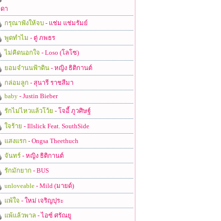
ดา
กรุณาฟังให้จบ
- แช่ม แช่มรัมย์
พูดทำไม
- ตู่ ภพธร
ไม่คิดนอกใจ
- Loso (โลโซ)
ยอมจำนนฟ้าดิน
- หญิง ธิติกานต์
กล่อมลูก
- สุนารี ราชสีมา
baby
- Justin Bieber
รักไม่ไหวแล้วโว้ย
- โจอี้ ภูวศิษฐ์
ใจร้าย
- Illslick Feat. SouthSide
แสงแรก
- Ongsa Theethuch
จันทร์
- หญิง ธิติกานต์
รักมักยาก
- BUS
unloveable
- Mild (มายด์)
แพ้ใจ
- ใหม่ เจริญปุระ
แพ้แล้วพาล
- ไอซ์ ศรัณยู