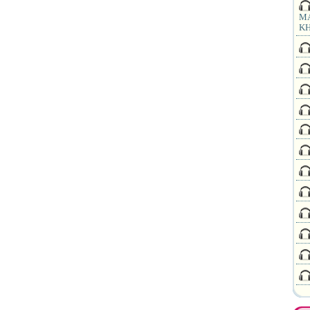
MA
KH