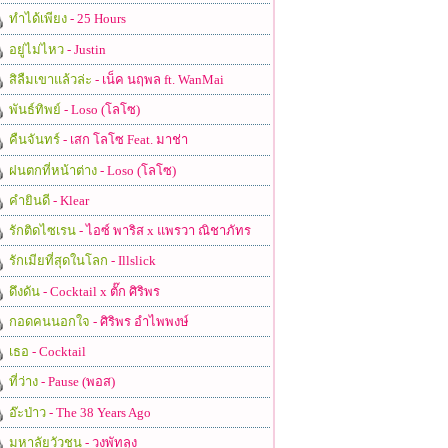
ทำได้เพียง
- 25 Hours
อยู่ไม่ไหว
- Justin
สิลืมเขาแล้วล่ะ
- เน็ค นฤพล ft. WanMai
พันธ์ทิพย์
- Loso (โลโซ)
คืนจันทร์
- เสก โลโซ Feat. มาช่า
ฝนตกที่หน้าต่าง
- Loso (โลโซ)
คำยินดี
- Klear
รักติดไซเรน
- ไอซ์ พาริส x แพรวา ณิชาภัทร
รักเมียที่สุดในโลก
- Illslick
ดึงดัน
- Cocktail x ตั๊ก ศิริพร
กอดคนนอกใจ
- ศิริพร อำไพพงษ์
เธอ
- Cocktail
ที่ว่าง
- Pause (พอส)
อ๊ะป่าว
- The 38 Years Ago
มหาลัยวัวชน
- วงพัทลุง