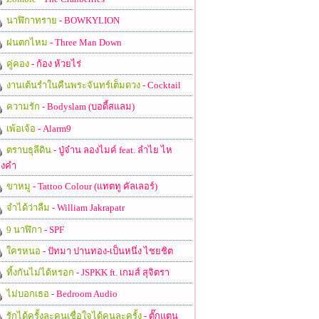
นาฬิกาทราย
- BOWKYLION
ฝนตกไหม
- Three Man Down
คู่คอง
- ก้อง ห้วยไร่
งานเต้นรำในคืนพระจันทร์เต็มดวง
- Cocktail
ความรัก
- Bodyslam (บอดี้สแลม)
เพ้อเจ้อ
- Alarm9
ตราบธุลีดิน
- ปู่จ๋าน ลองไมค์ feat. ลำไย ไห
งคำ
ขาหมู
- Tattoo Colour (แทตทู คัลเลอร์)
จำได้ว่าลืม
- William Jakrapatr
9 นาฬิกา
- SPF
ใครหนอ
- ปัทมา ปานทอง-เป็นหนึ่ง ไชยชิต
ทิ้งกันไม่ได้หรอก
- JSPKK ft. เกมส์ สุจิตรา
ไม่บอกเธอ
- Bedroom Audio
รักได้ครั้งละคนเชื่อใจได้คนละครั้ง
- ตั๊กแตน