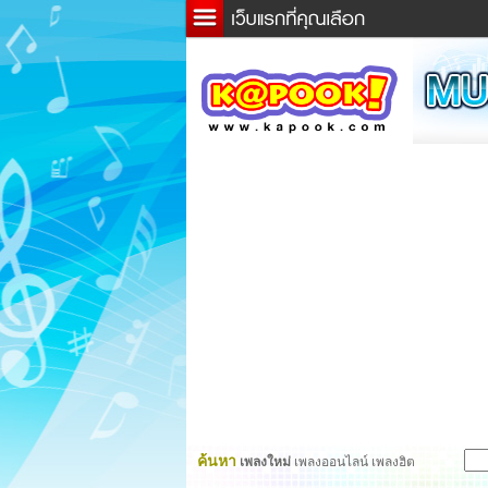
ข่าว
ละค
เกม
ตรว
ดูดว
ผู้ชา
แวะช
dicti
Twitt
ค้นหา
เพลงใหม่
เพลงออนไลน์ เพลงฮิต