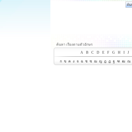
ค้นหา เรียงตามตัวอักษร
A
B
C
D
E
F
G
H
I
J
ก
ข
ค
ง
จ
ฉ
ช
ซ
ฌ
ญ
ฎ
ฏ
ฐ
ฑ
ฒ
ณ