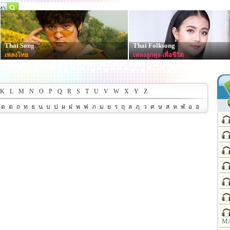
Thai Song
Thai Folksong
เพลงไทย
เพลงลูกทุ่ง-เพื่อชีวิต
K
L
M
N
O
P
Q
R
S
T
U
V
W
X
Y
Z
ด
ต
ถ
ท
ธ
น
บ
ป
ผ
ฝ
พ
ฟ
ภ
ม
ย
ร
ฤ
ล
ฦ
ว
ศ
ษ
ส
ห
ฬ
อ
ฮ
MA