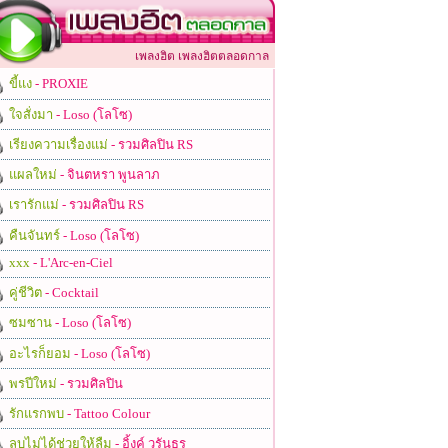
เพลงฮิต เพลงฮิตตลอดกาล
ขี้แง
- PROXIE
ใจสั่งมา
- Loso (โลโซ)
เรียงความเรื่องแม่
- รวมศิลปิน RS
แผลใหม่
- จินตหรา พูนลาภ
เรารักแม่
- รวมศิลปิน RS
คืนจันทร์
- Loso (โลโซ)
xxx
- L'Arc-en-Ciel
คู่ชีวิต
- Cocktail
ซมซาน
- Loso (โลโซ)
อะไรก็ยอม
- Loso (โลโซ)
พรปีใหม่
- รวมศิลปิน
รักแรกพบ
- Tattoo Colour
ลบไม่ได้ช่วยให้ลืม
- อิ้งค์ วรันธร