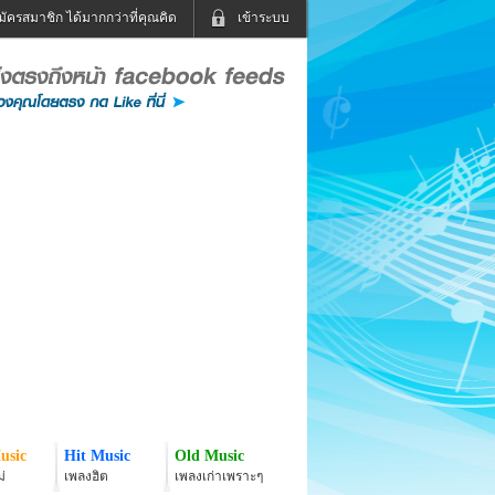
มัครสมาชิก ได้มากกว่าที่คุณคิด
เข้าระบบ
เข้าระบบด้วย User Kapook
ดูทีวี
ฟังวิทยุออนไลน์
Email
Glitter
Password
แม่และเด็ก
สัตว์เลี้ยง
่ง
ท่องเที่ยว
การศึกษา
เข้าระบบด้วย Facebook
Facebook
usic
Hit Music
Old Music
่
เพลงฮิต
เพลงเก่าเพราะๆ