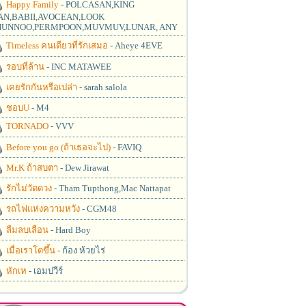
Happy Family
- POLCASAN,KING
N,BABII,AVOCEAN,LOOK
UNNOO,PERMPOON,MUVMUV,LUNAR, ANY
Timeless คนเดียวที่รักเสมอ
- Aheye 4EVE
รอบที่ล้าน
- INC MATAWEE
เคยรักกันหรือเปล่า
- sarah salola
ชอบU
- M4
TORNADO
- VVV
Before you go (ถ้าเธอจะไป)
- FAVIQ
Mr.K ถ้าสบตา
- Dew Jirawat
รักไม่วัดดวง
- Tham Tupthong,Mac Nattapat
รถไฟแห่งความหวัง
- CGM48
ลืมลบเลือน
- Hard Boy
เมื่อเราโตขึ้น
- ก้อง ห้วยไร่
หักเห
- เอมปวีร์