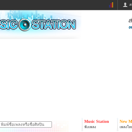
ส
ด่วน
ข่าวสั้น
ข่าวดารา
ร
หนังใหม่
ฟังเพลง
หมากรุกไทย
แชทหมากฮอส
จหวย
ผู้หญิง
แต่งงาน
ง
ทำนายฝัน
สุขภาพ
ย
ผลบอล
บ้านและการตกแต
ิมแวะพัก
กลอน
iCare
onary
เช็คความเร็วเน็ต
iPhone
er
อินสตาแกรมดารา
MSN
Music Station
New M
ฟังเพลง
เพลงใหม