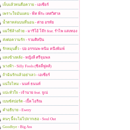
เจ็บแล้วทนคือควาย
- เอเซียร์
เพราะใจมันแคบ
- พีท พีระ เทศวิศาล
น้ำตาหล่นบนที่นอน
- ต่าย อรทัย
แม่ใช้ล้างถ้วย
- มาริโอ้ โจ๊ก feat. รำไพ แสงทอง
ส่งต่อความรัก
- รวมศิลปิน
รักหมุนติ้ว
- ปอ อรรณพ-หนิม คนึงพิมพ์
แทงข้างหลัง
- หญิงลี ศรีจุมพล
นางฟ้า
- Silly Fools (ซิลลี่ฟูลส์)
ถ้าฉันรักแล้วอย่าเลว
- เอเซียร์
แน่ใจไหม
- นนท์ ธนนท์
แปะหัวใจ
- เจ้านาย feat. จูเน่
เบนซ์สปอร์ต
- เปิ้ล ไอริณ
คำอธิบาย
- Ewery
คนๆ นี้จะไม่ไปจากเธอ
- Soul Out
Goodbye
- Big Ass