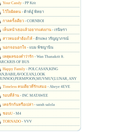
Your Candy
- PP Krit
ไว้ใจผิดคน
- ต้าห์อู๋ พิทยา
กาลครั้งเดียว
- CORNBOI
เห็นหน้าเธอแล้วอยากแต่งงาน
- เรนิษรา
สาวหมอลำฮ้องไห้
- ฮักแพง วรัญญาภรณ์
นอกจอนอกใจ
- แบม พิชญานิน
เหตุผลของคำว่ารัก
- Wan Thanakrit ft.
RCKRIS OF BUS
Happy Family
- POLCASAN,KING
N,BABII,AVOCEAN,LOOK
UNNOO,PERMPOON,MUVMUV,LUNAR, ANY
Timeless คนเดียวที่รักเสมอ
- Aheye 4EVE
รอบที่ล้าน
- INC MATAWEE
เคยรักกันหรือเปล่า
- sarah salola
ชอบU
- M4
TORNADO
- VVV