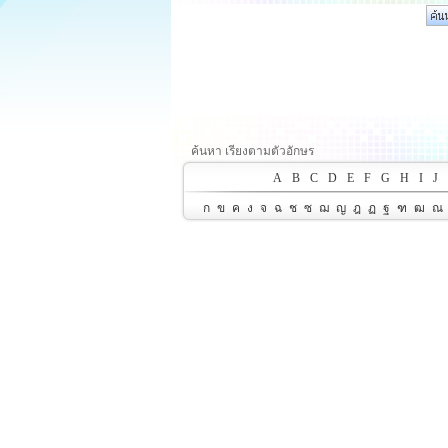
ค้นหา เรียงตามตัวอักษร
A
B
C
D
E
F
G
H
I
J
ก
ข
ค
ง
จ
ฉ
ช
ซ
ฌ
ญ
ฎ
ฏ
ฐ
ฑ
ฒ
ณ