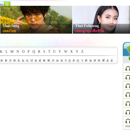
Thai Song
Thai Folksong
เพลงไทย
เพลงลูกทุ่ง-เพื่อชีวิต
K
L
M
N
O
P
Q
R
S
T
U
V
W
X
Y
Z
ด
ต
ถ
ท
ธ
น
บ
ป
ผ
ฝ
พ
ฟ
ภ
ม
ย
ร
ฤ
ล
ฦ
ว
ศ
ษ
ส
ห
ฬ
อ
ฮ
ma