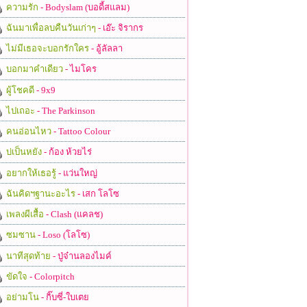
ความรัก
- Bodyslam (บอดี้สแลม)
ฉันมาเพื่อลบคืนวันเก่าๆ
- เอ๊ะ จิรากร
ไม่มีเธอจะบอกรักใคร
- อู้ลัลลา
บอกมาคำเดียว
- ไมโคร
ผู้โชคดี
- 9x9
ไปเถอะ
- The Parkinson
คนอ่อนไหว
- Tattoo Colour
บ่เป็นหยัง
- ก้อง ห้วยไร่
อยากให้เธอรู้
- แว่นใหญ่
ฉันคิดฯฐานะอะไร
- เสก โลโซ
เพลงผีเสื้อ
- Clash (แคลช)
ซมซาน
- Loso (โลโซ)
นาทีสุดท้าย
- ปู่จ๋านลองไมค์
ขัดใจ
- Colorpitch
อย่ามโน
- กิ๊บซี่-ใบเตย