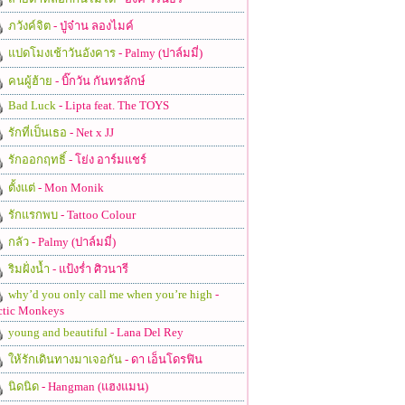
ภวังค์จิต
- ปู่จ๋าน ลองไมค์
แปดโมงเช้าวันอังคาร
- Palmy (ปาล์มมี่)
คนผู้ฮ้าย
- บิ๊กวัน กันทรลักษ์
Bad Luck
- Lipta feat. The TOYS
รักที่เป็นเธอ
- Net x JJ
รักออกฤทธิ์
- โย่ง อาร์มแชร์
ตั้งแต่
- Mon Monik
รักแรกพบ
- Tattoo Colour
กลัว
- Palmy (ปาล์มมี่)
ริมฝั่งน้ำ
- แป้งร่ำ ศิวนารี
why’d you only call me when you’re high
-
ctic Monkeys
young and beautiful
- Lana Del Rey
ให้รักเดินทางมาเจอกัน
- ดา เอ็นโดรฟิน
นิดนิด
- Hangman (แฮงแมน)