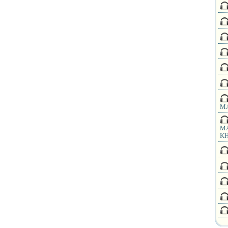
MA
MA
KH