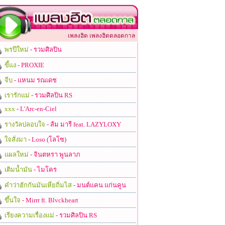
เพลงฮิต เพลงฮิตตลอดกาล
พรปีใหม่
- รวมศิลปิน
ขี้แง
- PROXIE
จีบ
- แหนม รณเดช
เรารักแม่
- รวมศิลปิน RS
xxx
- L'Arc-en-Ciel
รางวัลปลอบใจ
- ส้ม มารี feat. LAZYLOXY
ใจสั่งมา
- Loso (โลโซ)
แผลใหม่
- จินตหรา พูนลาภ
เติมน้ำมัน
- ไมโคร
คำว่าฮักกันมันเหี่ยถิ่มไส
- มนต์แคน แก่นคูน
ขึ้นใจ
- Mirrr ft. Blvckheart
เรียงความเรื่องแม่
- รวมศิลปิน RS