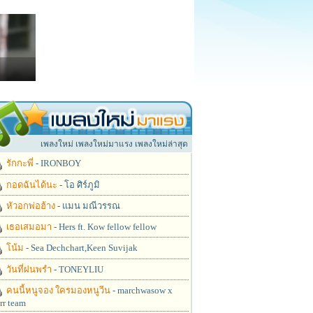
เพลงใหม่ เพลงใหม่มาแรง เพลงใหม่ล่าสุด
รักกะพี่
- IRONBOY
กอดฉันได้นะ
- โอ ศิร์ภูมิ
หัวอกพ่อฮ้าง
- แมน มณีวรรณ
เธอเสมอมา
- Hers ft. Kow fellow fellow
โน้ม
- Sea Dechchart,Keen Suvijak
วันที่ฝนพรำ
- TONEYLIU
คนนี้หนูจอง ใครมองหนูวีน
- marchwasow x
rr team