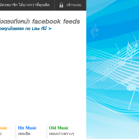
มัครสมาชิก ได้มากกว่าที่คุณคิด
เข้าระบบ
เข้าระบบด้วย User Kapook
ดูทีวี
ฟังวิทยุออนไลน์
Email
Glitter
Password
แม่และเด็ก
สัตว์เลี้ยง
่ง
ท่องเที่ยว
การศึกษา
เข้าระบบด้วย Facebook
Facebook
usic
Hit Music
Old Music
่
เพลงฮิต
เพลงเก่าเพราะๆ