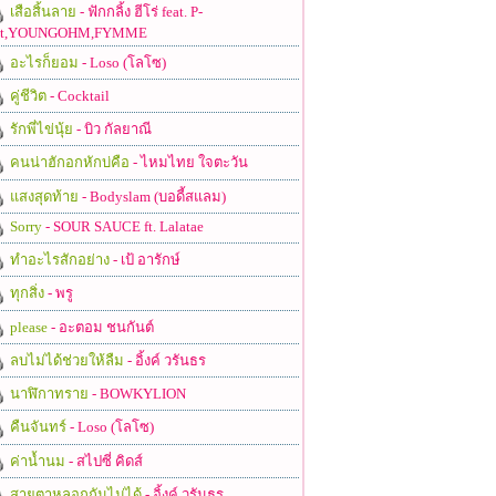
เสือสิ้นลาย
- ฟักกลิ้ง ฮีโร่ feat. P-
ot,YOUNGOHM,FYMME
อะไรก็ยอม
- Loso (โลโซ)
คู่ชีวิต
- Cocktail
รักพี่ไข่นุ้ย
- บิว กัลยาณี
คนน่าฮักอกหักบ่คือ
- ไหมไทย ใจตะวัน
แสงสุดท้าย
- Bodyslam (บอดี้สแลม)
Sorry
- SOUR SAUCE ft. Lalatae
ทำอะไรสักอย่าง
- เป้ อารักษ์
ทุกสิ่ง
- พรู
please
- อะตอม ชนกันต์
ลบไม่ได้ช่วยให้ลืม
- อิ้งค์ วรันธร
นาฬิกาทราย
- BOWKYLION
คืนจันทร์
- Loso (โลโซ)
ค่าน้ำนม
- สไปซี่ คิดส์
สายตาหลอกกันไม่ได้
- อิ้งค์ วรันธร