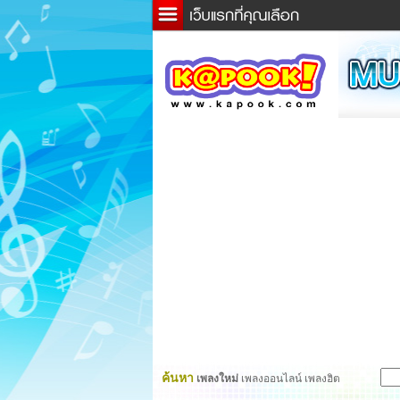
ข่าว
ละค
เกม
ตรว
ดูดว
ผู้ชา
แวะช
dicti
Twitt
ค้นหา
เพลงใหม่
เพลงออนไลน์ เพลงฮิต