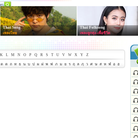
Thai Song
Thai Folksong
เพลงไทย
เพลงลูกทุ่ง-เพื่อชีวิต
K
L
M
N
O
P
Q
R
S
T
U
V
W
X
Y
Z
ด
ต
ถ
ท
ธ
น
บ
ป
ผ
ฝ
พ
ฟ
ภ
ม
ย
ร
ฤ
ล
ฦ
ว
ศ
ษ
ส
ห
ฬ
อ
ฮ