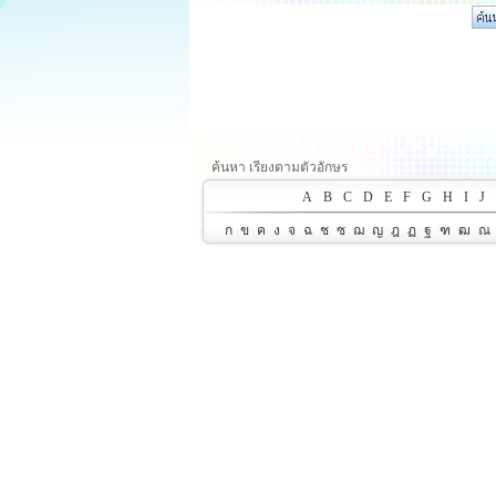
ค้นหา เรียงตามตัวอักษร
A
B
C
D
E
F
G
H
I
J
ก
ข
ค
ง
จ
ฉ
ช
ซ
ฌ
ญ
ฎ
ฏ
ฐ
ฑ
ฒ
ณ