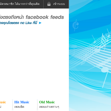
มัครสมาชิก ได้มากกว่าที่คุณคิด
เข้าระบบ
เข้าระบบด้วย User Kapook
ดูทีวี
ฟังวิทยุออนไลน์
Email
Glitter
Password
แม่และเด็ก
สัตว์เลี้ยง
่ง
ท่องเที่ยว
การศึกษา
เข้าระบบด้วย Facebook
Facebook
usic
Hit Music
Old Music
่
เพลงฮิต
เพลงเก่าเพราะๆ