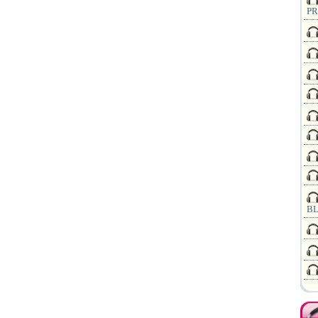
PR
BL