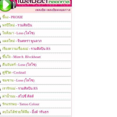
เพลงฮิต เพลงฮิตตลอดกาล
ขี้แง
- PROXIE
พรปีใหม่
- รวมศิลปิน
ใจสั่งมา
- Loso (โลโซ)
แผลใหม่
- จินตหรา พูนลาภ
เรียงความเรื่องแม่
- รวมศิลปิน RS
ขึ้นใจ
- Mirrr ft. Blvckheart
คืนจันทร์
- Loso (โลโซ)
คู่ชีวิต
- Cocktail
ซมซาน
- Loso (โลโซ)
เรารักแม่
- รวมศิลปิน RS
ค่าน้ำนม
- สไปซี่ คิดส์
รักแรกพบ
- Tattoo Colour
ลบไม่ได้ช่วยให้ลืม
- อิ้งค์ วรันธร