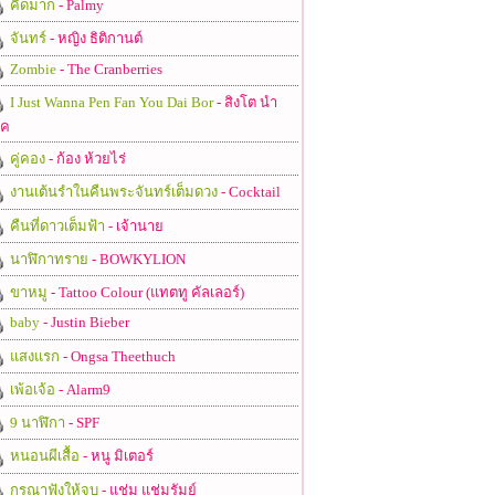
คิดมาก
- Palmy
จันทร์
- หญิง ธิติกานต์
Zombie
- The Cranberries
I Just Wanna Pen Fan You Dai Bor
- สิงโต นำ
ชค
คู่คอง
- ก้อง ห้วยไร่
งานเต้นรำในคืนพระจันทร์เต็มดวง
- Cocktail
คืนที่ดาวเต็มฟ้า
- เจ้านาย
นาฬิกาทราย
- BOWKYLION
ขาหมู
- Tattoo Colour (แทตทู คัลเลอร์)
baby
- Justin Bieber
แสงแรก
- Ongsa Theethuch
เพ้อเจ้อ
- Alarm9
9 นาฬิกา
- SPF
หนอนผีเสื้อ
- หนู มิเตอร์
กรุณาฟังให้จบ
- แช่ม แช่มรัมย์