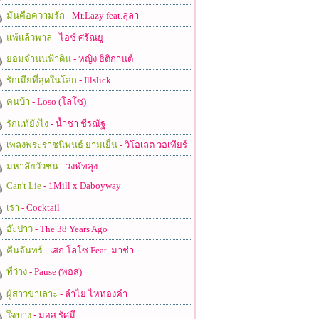
มันคือความรัก
- Mr.Lazy feat.ลุลา
แพ้แล้วพาล
- ไอซ์ ศรัณยู
ยอมจำนนฟ้าดิน
- หญิง ธิติกานต์
รักเมียที่สุดในโลก
- Illslick
คนบ้า
- Loso (โลโซ)
รักแท้ยังไง
- น้ำชา ชีรณัฐ
เพลงพระราชนิพนธ์ ยามเย็น
- วิโอเลต วอเทียร์
มหาลัยวัวชน
- วงพัทลุง
Can't Lie
- 1Mill x Daboyway
เรา
- Cocktail
อ๊ะป่าว
- The 38 Years Ago
คืนจันทร์
- เสก โลโซ Feat. มาช่า
ที่ว่าง
- Pause (พอส)
ผู้สาวขาเลาะ
- ลำไย ไหทองคำ
ใจบาง
- มอส รัศมี