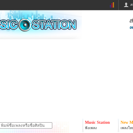
ส
ด่วน
ข่าวสั้น
ข่าวดารา
ร
หนังใหม่
ฟังเพลง
หมากรุกไทย
แชทหมากฮอส
จหวย
ผู้หญิง
แต่งงาน
ง
ทำนายฝัน
สุขภาพ
ย
ผลบอล
บ้านและการตกแต
ิมแวะพัก
กลอน
iCare
onary
เช็คความเร็วเน็ต
iPhone
er
อินสตาแกรมดารา
MSN
Music Station
New M
ฟังเพลง
เพลงใหม