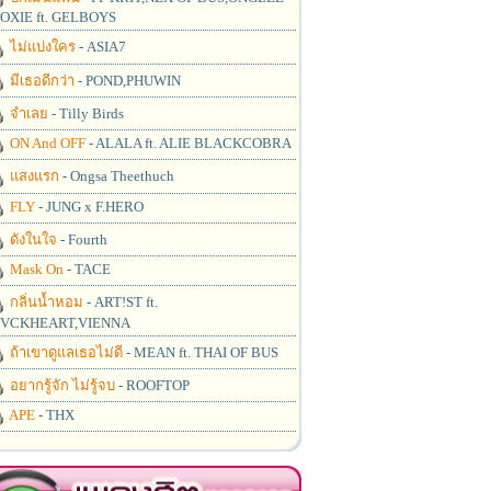
OXIE ft. GELBOYS
ไม่แบ่งใคร
- ASIA7
มีเธอดีกว่า
- POND,PHUWIN
จำเลย
- Tilly Birds
ON And OFF
- ALALA ft. ALIE BLACKCOBRA
แสงแรก
- Ongsa Theethuch
FLY
- JUNG x F.HERO
ดังในใจ
- Fourth
Mask On
- TACE
กลิ่นน้ำหอม
- ART!ST ft.
VCKHEART,VIENNA
ถ้าเขาดูแลเธอไม่ดี
- MEAN ft. THAI OF BUS
อยากรู้จัก ไม่รู้จบ
- ROOFTOP
APE
- THX