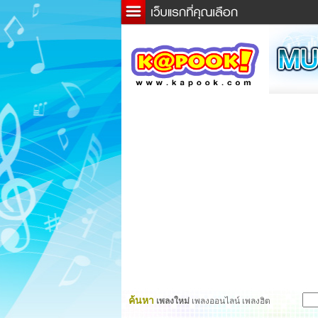
ข่าว
ละค
เกม
ตรว
ดูดว
ผู้ชา
แวะช
dicti
Twitt
ค้นหา
เพลงใหม่
เพลงออนไลน์ เพลงฮิต