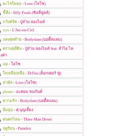
อะไรก็ยอม
- Loso (โลโซ)
ขี้หึง
- Silly Fools (ซิลลี่ฟูลส์)
ภวังค์จิต
- ปู่จ๋าน ลองไมค์
xxx
- L'Arc-en-Ciel
แสงสุดท้าย
- Bodyslam (บอดี้สแลม)
ตราบธุลีดิน
- ปู่จ๋าน ลองไมค์ feat. ลำไย ไห
งคำ
แม่
- โลโซ
ใจเหลือเหลือ
- Dr.Fuu (ด็อกเตอร์ ฟู)
สาหัส
- Loso (โลโซ)
please
- อะตอม ชนกันต์
ความรัก
- Bodyslam (บอดี้สแลม)
อิ่มอุ่น
- ศุ บุญเลี้ยง
ฝนตกไหม
- Three Man Down
ฤดูร้อน
- Paradox