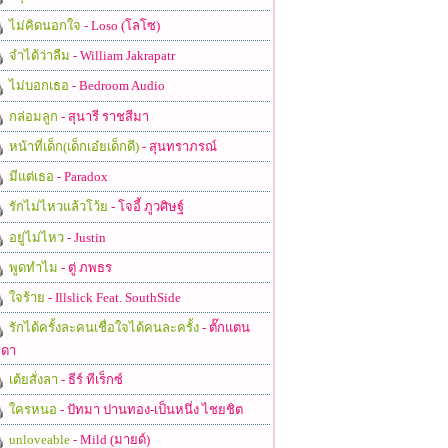
ไม่คิดนอกใจ
- Loso (โลโซ)
จำได้ว่าลืม
- William Jakrapatr
ไม่บอกเธอ
- Bedroom Audio
กล่อมลูก
- สุนารี ราชสีมา
หน้าที่เด็ก(เด็กเอ๋ยเด็กดี)
- สุนทราภรณ์
มีแต่เธอ
- Paradox
รักไม่ไหวแล้วโว้ย
- โจอี้ ภูวศิษฐ์
อยู่ไม่ไหว
- Justin
พูดทำไม
- ตู่ ภพธร
ใจร้าย
- Illslick Feat. SouthSide
รักได้ครั้งละคนเชื่อใจได้คนละครั้ง
- ตั๊กแตน
ดา
เต้ยสั่งลา
- ธีร์ ทีเร็กซ์
ใครหนอ
- ปัทมา ปานทอง-เป็นหนึ่ง ไชยชิต
unloveable
- Mild (มายด์)