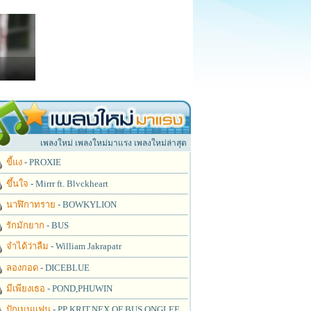
เพลงใหม่ เพลงใหม่มาแรง เพลงใหม่ล่าสุด
ขี้แง
- PROXIE
ขึ้นใจ
- Mirrr ft. Blvckheart
นาฬิกาทราย
- BOWKYLION
รักมักยาก
- BUS
จำได้ว่าลืม
- William Jakrapatr
ลองกอด
- DICEBLUE
มีเพียงเธอ
- POND,PHUWIN
ปักเมนแฟน
- PP KRIT,NEX OF BUS,ONGLEE