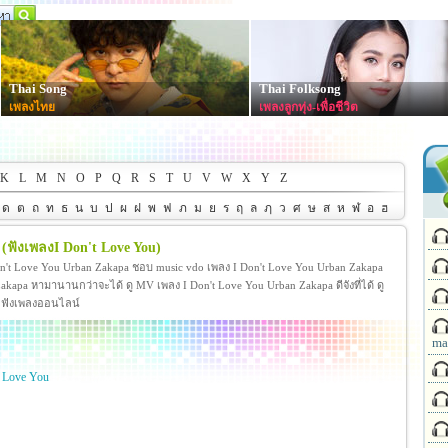
Thai Song
Thai Folksong
เพลงไทย
เพลงลูกทุ่ง-เพื่อชีวิต
K
L
M
N
O
P
Q
R
S
T
U
V
W
X
Y
Z
ด
ต
ถ
ท
ธ
น
บ
ป
ผ
ฝ
พ
ฟ
ภ
ม
ย
ร
ฤ
ล
ฦ
ว
ศ
ษ
ส
ห
ฬ
อ
ฮ
(ฟังเพลงI Don't Love You)
on't Love You Urban Zakapa ชอบ music vdo เพลง I Don't Love You Urban Zakapa
apa หามานานกว่าจะได้ ดู MV เพลง I Don't Love You Urban Zakapa ดีจังที่ได้ ดู
ะ ฟังเพลงออนไลน์
ma
 Love You