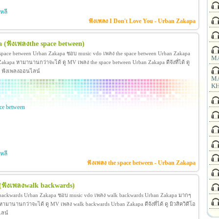
หลี
ฟังเพลง I Don't Love You - Urban Zakapa
a
(ฟังเพลงthe space between)
 space between Urban Zakapa ชอบ music vdo เพลง the space between Urban Zakapa
MA
apa หามานานกว่าจะได้ ดู MV เพลง the space between Urban Zakapa ดีจังที่ได้ ดู
ละ ฟังเพลงออนไลน์
MA
KH
ce between
หลี
ฟังเพลง the space between - Urban Zakapa
(ฟังเพลงwalk backwards)
 backwards Urban Zakapa ชอบ music vdo เพลง walk backwards Urban Zakapa มากๆ
านานกว่าจะได้ ดู MV เพลง walk backwards Urban Zakapa ดีจังที่ได้ ดู มิวสิควิดีโอ
ไลน์