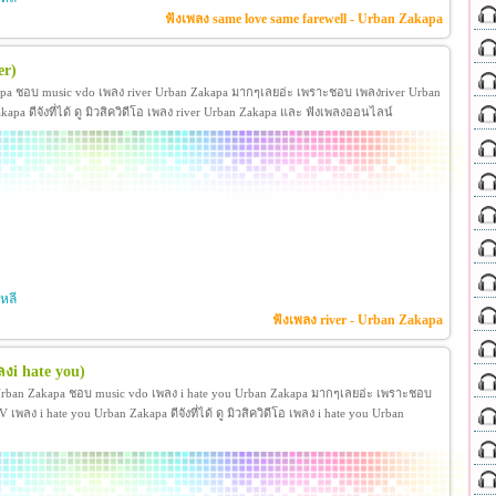
ฟังเพลง same love same farewell - Urban Zakapa
er)
kapa ชอบ music vdo เพลง river Urban Zakapa มากๆเลยอ่ะ เพราะชอบ เพลงriver Urban
a ดีจังที่ได้ ดู มิวสิควิดีโอ เพลง river Urban Zakapa และ ฟังเพลงออนไลน์
หลี
ฟังเพลง river - Urban Zakapa
ลงi hate you)
 Urban Zakapa ชอบ music vdo เพลง i hate you Urban Zakapa มากๆเลยอ่ะ เพราะชอบ
ลง i hate you Urban Zakapa ดีจังที่ได้ ดู มิวสิควิดีโอ เพลง i hate you Urban