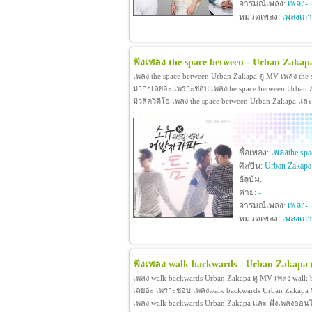
อารมณ์เพลง:
เพลง-
หมวดเพลง:
เพลงเกา
ฟังเพลง the space between - Urban Zakap
เพลง the space between Urban Zakapa ดู MV เพลง the
มากๆเลยอ่ะ เพราะชอบ เพลงthe space between Urban Zak
มิวสิควิดีโอ เพลง the space between Urban Zakapa แ
ชื่อเพลง:
เพลงthe spa
ศิลปิน:
Urban Zakapa
อัลบัม:
-
ค่าย:
-
อารมณ์เพลง:
เพลง-
หมวดเพลง:
เพลงเกา
ฟังเพลง walk backwards - Urban Zakapa
เพลง walk backwards Urban Zakapa ดู MV เพลง walk
เลยอ่ะ เพราะชอบ เพลงwalk backwards Urban Zakapa หาม
เพลง walk backwards Urban Zakapa และ ฟังเพลงออน