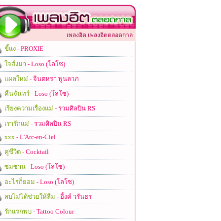
เพลงฮิต เพลงฮิตตลอดกาล
ขี้แง
- PROXIE
ใจสั่งมา
- Loso (โลโซ)
แผลใหม่
- จินตหรา พูนลาภ
คืนจันทร์
- Loso (โลโซ)
เรียงความเรื่องแม่
- รวมศิลปิน RS
เรารักแม่
- รวมศิลปิน RS
xxx
- L'Arc-en-Ciel
คู่ชีวิต
- Cocktail
ซมซาน
- Loso (โลโซ)
อะไรก็ยอม
- Loso (โลโซ)
ลบไม่ได้ช่วยให้ลืม
- อิ้งค์ วรันธร
รักแรกพบ
- Tattoo Colour