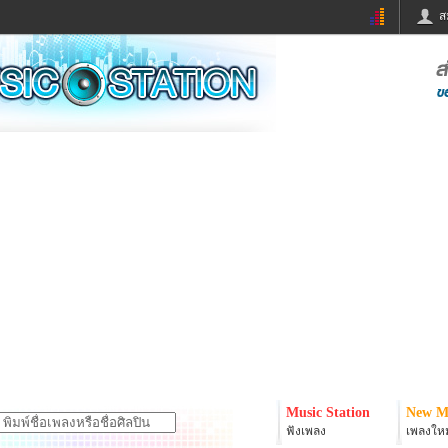
ส
ด่วน
ข่าวสั้น
ข่าวดารา
ร
หนังใหม่
ฟังเพลง
หมากรุกไทย
แชทหมากฮอส
จหวย
ผู้หญิง
แต่งงาน
ง
ทำนายฝัน
สุขภาพ
ย
ผลบอล
บ้านและการตกแต
ิมแวะพัก
กลอน
iCare
onary
เช็คความเร็วเน็ต
iPhone
er
อินสตาแกรมดารา
MSN
Music Station
New M
ฟังเพลง
เพลงใหม