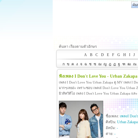
ค้นหา เรียงตามตัวอักษร
A
B
C
D
E
F
G
H
I
J
ก
ข
ค
ง
จ
ฉ
ช
ซ
ฌ
ญ
ฎ
ฏ
ฐ
ฑ
ฒ
ณ
ฟังเพลง I Don't Love You - Urban Zakapa
เพลง I Don't Love You Urban Zakapa ดู MV เพลง I D
มากๆเลยอ่ะ เพราะชอบ เพลงI Don't Love You Urban Zak
มิวสิควิดีโอ เพลง I Don't Love You Urban Zakapa แล
ชื่อเพลง:
เพลงI Don't
ศิลปิน:
Urban Zakapa
อัลบัม:
-
ค่าย:
-