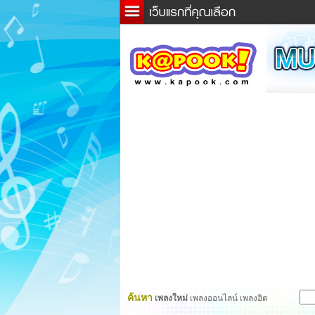
ข่าว
ละค
เกม
ตรว
ดูดว
ผู้ชา
แวะช
dicti
Twitt
ค้นหา
เพลงใหม่
เพลงออนไลน์ เพลงฮิต