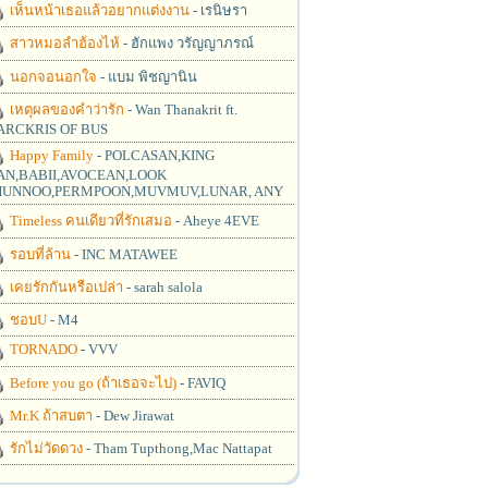
เห็นหน้าเธอแล้วอยากแต่งงาน
- เรนิษรา
สาวหมอลำฮ้องไห้
- ฮักแพง วรัญญาภรณ์
นอกจอนอกใจ
- แบม พิชญานิน
เหตุผลของคำว่ารัก
- Wan Thanakrit ft.
RCKRIS OF BUS
Happy Family
- POLCASAN,KING
N,BABII,AVOCEAN,LOOK
UNNOO,PERMPOON,MUVMUV,LUNAR, ANY
Timeless คนเดียวที่รักเสมอ
- Aheye 4EVE
รอบที่ล้าน
- INC MATAWEE
เคยรักกันหรือเปล่า
- sarah salola
ชอบU
- M4
TORNADO
- VVV
Before you go (ถ้าเธอจะไป)
- FAVIQ
Mr.K ถ้าสบตา
- Dew Jirawat
รักไม่วัดดวง
- Tham Tupthong,Mac Nattapat