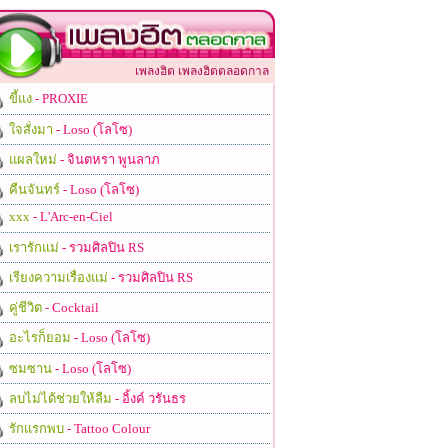
เพลงฮิต เพลงฮิตตลอดกาล
ขี้แง
- PROXIE
ใจสั่งมา
- Loso (โลโซ)
แผลใหม่
- จินตหรา พูนลาภ
คืนจันทร์
- Loso (โลโซ)
xxx
- L'Arc-en-Ciel
เรารักแม่
- รวมศิลปิน RS
เรียงความเรื่องแม่
- รวมศิลปิน RS
คู่ชีวิต
- Cocktail
อะไรก็ยอม
- Loso (โลโซ)
ซมซาน
- Loso (โลโซ)
ลบไม่ได้ช่วยให้ลืม
- อิ้งค์ วรันธร
รักแรกพบ
- Tattoo Colour