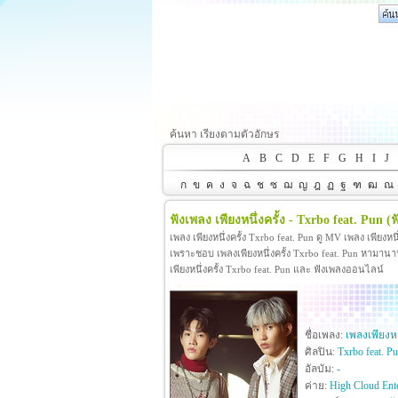
ค้นหา เรียงตามตัวอักษร
A
B
C
D
E
F
G
H
I
J
ก
ข
ค
ง
จ
ฉ
ช
ซ
ฌ
ญ
ฎ
ฏ
ฐ
ฑ
ฒ
ณ
ฟังเพลง เพียงหนึ่งครั้ง - Txrbo feat. Pun
(ฟ
เพลง เพียงหนึ่งครั้ง Txrbo feat. Pun ดู MV เพลง เพียงหน
เพราะชอบ เพลงเพียงหนึ่งครั้ง Txrbo feat. Pun หามานานกว่
เพียงหนึ่งครั้ง Txrbo feat. Pun และ ฟังเพลงออนไลน์
ชื่อเพลง:
เพลงเพียงหนึ
ศิลปิน:
Txrbo feat. P
อัลบัม:
-
ค่าย:
High Cloud Ente