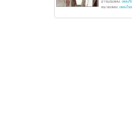
อารมณ์เพลง:
เพลงรั
หมวดเพลง:
เพลงไท