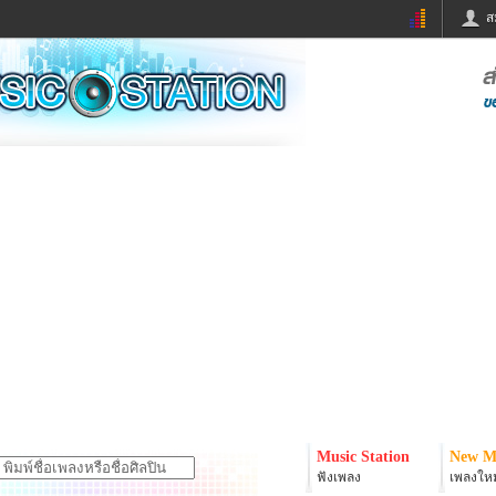
ส
ด่วน
ข่าวสั้น
ข่าวดารา
ร
หนังใหม่
ฟังเพลง
หมากรุกไทย
แชทหมากฮอส
จหวย
ผู้หญิง
แต่งงาน
ง
ทำนายฝัน
สุขภาพ
ย
ผลบอล
บ้านและการตกแต
ิมแวะพัก
กลอน
iCare
onary
เช็คความเร็วเน็ต
iPhone
er
อินสตาแกรมดารา
MSN
Music Station
New M
ฟังเพลง
เพลงใหม