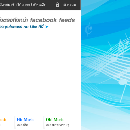
มัครสมาชิก ได้มากกว่าที่คุณคิด
เข้าระบบ
เข้าระบบด้วย User Kapook
ดูทีวี
ฟังวิทยุออนไลน์
Email
Glitter
Password
แม่และเด็ก
สัตว์เลี้ยง
่ง
ท่องเที่ยว
การศึกษา
เข้าระบบด้วย Facebook
Facebook
usic
Hit Music
Old Music
่
เพลงฮิต
เพลงเก่าเพราะๆ