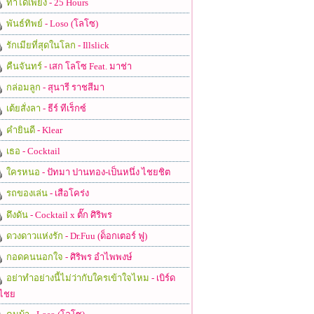
ทำได้เพียง
- 25 Hours
พันธ์ทิพย์
- Loso (โลโซ)
รักเมียที่สุดในโลก
- Illslick
คืนจันทร์
- เสก โลโซ Feat. มาช่า
กล่อมลูก
- สุนารี ราชสีมา
เต้ยสั่งลา
- ธีร์ ทีเร็กซ์
คำยินดี
- Klear
เธอ
- Cocktail
ใครหนอ
- ปัทมา ปานทอง-เป็นหนึ่ง ไชยชิต
รถของเล่น
- เสือโคร่ง
ดึงดัน
- Cocktail x ตั๊ก ศิริพร
ดวงดาวแห่งรัก
- Dr.Fuu (ด็อกเตอร์ ฟู)
กอดคนนอกใจ
- ศิริพร อำไพพงษ์
อย่าทำอย่างนี้ไม่ว่ากับใครเข้าใจไหม
- เบิร์ด
ไชย