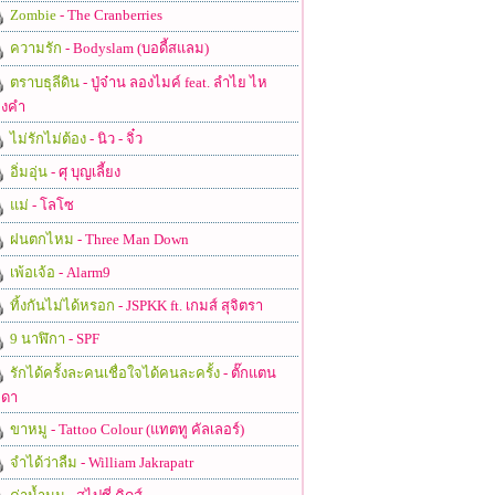
Zombie
- The Cranberries
ความรัก
- Bodyslam (บอดี้สแลม)
ตราบธุลีดิน
- ปู่จ๋าน ลองไมค์ feat. ลำไย ไห
งคำ
ไม่รักไม่ต้อง
- นิว - จิ๋ว
อิ่มอุ่น
- ศุ บุญเลี้ยง
แม่
- โลโซ
ฝนตกไหม
- Three Man Down
เพ้อเจ้อ
- Alarm9
ทิ้งกันไม่ได้หรอก
- JSPKK ft. เกมส์ สุจิตรา
9 นาฬิกา
- SPF
รักได้ครั้งละคนเชื่อใจได้คนละครั้ง
- ตั๊กแตน
ดา
ขาหมู
- Tattoo Colour (แทตทู คัลเลอร์)
จำได้ว่าลืม
- William Jakrapatr