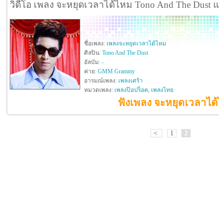
วิดีโอ เพลง จะหยุดเวลาได้ไหม Tono And The Dust 
ชื่อเพลง:
เพลงจะหยุดเวลาได้ไหม
ศิลปิน:
Tono And The Dust
อัลบัม:
-
ค่าย:
GMM Grammy
อารมณ์เพลง:
เพลงเศร้า
หมวดเพลง:
เพลงป๊อปร็อค
,
เพลงไทย
ฟังเพลง จะหยุดเวลาได
<
1
2