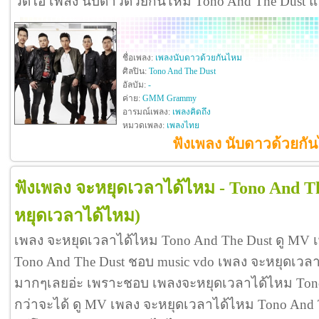
วิดีโอ เพลง นับดาวด้วยกันไหม Tono And The Dust 
ชื่อเพลง:
เพลงนับดาวด้วยกันไหม
ศิลปิน:
Tono And The Dust
อัลบัม:
-
ค่าย:
GMM Grammy
อารมณ์เพลง:
เพลงคิดถึง
หมวดเพลง:
เพลงไทย
ฟังเพลง นับดาวด้วยกั
ฟังเพลง จะหยุดเวลาได้ไหม - Tono And T
หยุดเวลาได้ไหม)
เพลง จะหยุดเวลาได้ไหม Tono And The Dust ดู MV 
Tono And The Dust ชอบ music vdo เพลง จะหยุดเวล
มากๆเลยอ่ะ เพราะชอบ เพลงจะหยุดเวลาได้ไหม Ton
กว่าจะได้ ดู MV เพลง จะหยุดเวลาได้ไหม Tono And The 