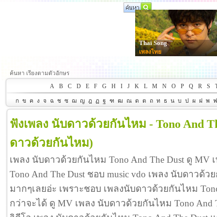
Thai Song
เพลงไทย
ค้นหา เรียงตามตัวอักษร
A
B
C
D
E
F
G
H
I
J
K
L
M
N
O
P
Q
R
S
ก
ข
ค
ง
จ
ฉ
ช
ซ
ฌ
ญ
ฎ
ฏ
ฐ
ฑ
ฒ
ณ
ด
ต
ถ
ท
ธ
น
บ
ป
ผ
ฝ
พ
ฟังเพลง นับดาวด้วยกันไหม - Tono And T
ดาวด้วยกันไหม)
เพลง นับดาวด้วยกันไหม Tono And The Dust ดู MV 
Tono And The Dust ชอบ music vdo เพลง นับดาวด้วย
มากๆเลยอ่ะ เพราะชอบ เพลงนับดาวด้วยกันไหม Ton
กว่าจะได้ ดู MV เพลง นับดาวด้วยกันไหม Tono And The 